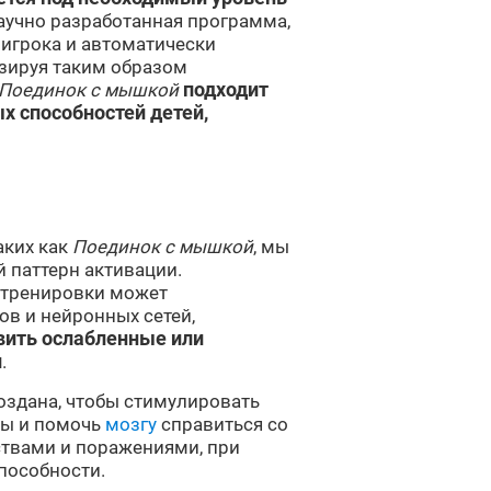
научно разработанная программа,
 игрока и автоматически
изируя таким образом
Поединок с мышкой
подходит
х способностей детей,
аких как
Поединок с мышкой
, мы
 паттерн активации.
 тренировки может
в и нейронных сетей,
вить ослабленные или
и
.
оздана, чтобы стимулировать
мы и помочь
мозгу
справиться со
твами и поражениями, при
пособности.