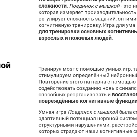
сложности
.
Поединок с мышкой
- это 
которая измеряет производительность
регулирует сложность заданий, оптим
когнитивную тренировку. Игра для ума
для тренировки основных когнитивны
взрослых и пожилых людей
.
ной
Тренируя мозг с помощью умных игр, т
стимулируем определённый нейронный
Повторение этого паттерна с помощью
содействовать созданию новых синапсо
способных реорганизовать и
восстано
повреждённые когнитивные функци
Умная игра
Поединок с мышкой
была с
адаптивный потенциал нервной систе
структурными нарушениями, расстройс
которых страдают наши когнитивные с