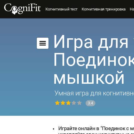
Когнитивный тест
Когнитивная тренировка
Н
Игра для 
Поединок
мышкой
Умная игра для когнитивн
3.4
Играйте онлайн в "Поединок с 