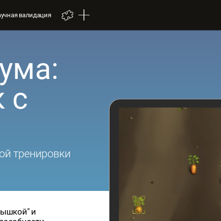
аучная валидация
ума:
 с
ой тренировки
мышкой" и