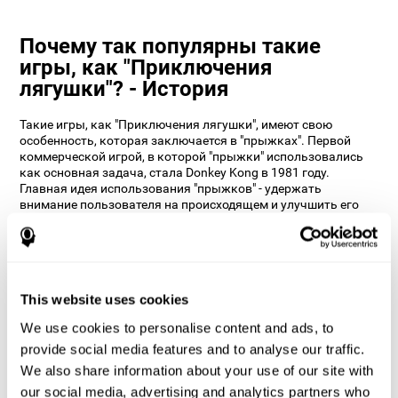
Почему так популярны такие
игры, как "Приключения
лягушки"? - История
Такие игры, как "Приключения лягушки", имеют свою
особенность, которая заключается в "прыжках". Первой
коммерческой игрой, в которой "прыжки" использовались
как основная задача, стала Donkey Kong в 1981 году.
Главная идея использования "прыжков" - удержать
внимание пользователя на происходящем и улучшить его
время реакции на различные стимулы.
Разработчики CogniFit, изучив различные игры, создали
игру "Приключения лягушки", включив в неё элементы
скорости, двойных прыжков и препятствий, чтобы ваши
когнитивные способности постоянно тренировались.
This website uses cookies
Как умная игра "Приключения
We use cookies to personalise content and ads, to
лягушки" помогает улучшить мои
provide social media features and to analyse our traffic.
когнитивные способности?
We also share information about your use of our site with
our social media, advertising and analytics partners who