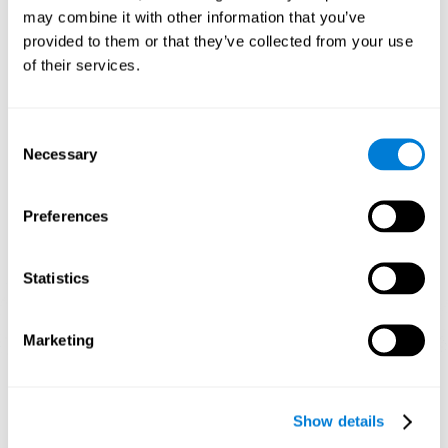
Такие игры, как "Приключения лягушки" от CogniFit,
may combine it with other information that you’ve
стимулируют определённый паттерн нейронной активации.
provided to them or that they’ve collected from your use
Регулярная стимуляция наших способностей может
of their services.
способствовать созданию новых синапсов, реорганизации
нейронных сетей и улучшению когнитивных функций. Игра
"Приключения лягушки" помогает стимулировать
когнитивные навыки, связанные с оценкой и ингибицией.
Consent
Necessary
Selection
1 НЕДЕЛЯ
2 НЕДЕЛЯ
3 НЕДЕЛЯ
Preferences
Statistics
Marketing
Ориентировочная графическая проекция нейронных сетей
после 3 недель.
Show details
Что происходит, когда я не