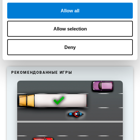
тренирую свои когнитивные
способности?
Allow all
Наш мозг создан экономить ресурсы, он уничтожает
Allow selection
неиспользуемые нейронные соединения. Таким образом,
если не используется какая-то когнитивная способность,
мозг не выделяет ресурсы на данный паттерн активации
нейронов, в связи с чем он постепенно ослабевает.
Deny
Отсутствие тренировки данной когнитивной функции
снижает нашу эффективность в повседневной жизни.
РЕКОМЕНДОВАННЫЕ ИГРЫ