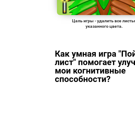
Цель игры - удалить все листь
указанного цвета.
Как умная игра "По
лист" помогает улу
мои когнитивные
способности?