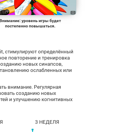
Внимание: уровень игры будет
постепенно повышаться.
iFit, стимулируют определённый
ное повторение и тренировка
созданию новых синапсов,
становлению ослабленных или
ать внимание. Регулярная
вовать созданию новых
етей и улучшению когнитивных
Я
3 НЕДЕЛЯ