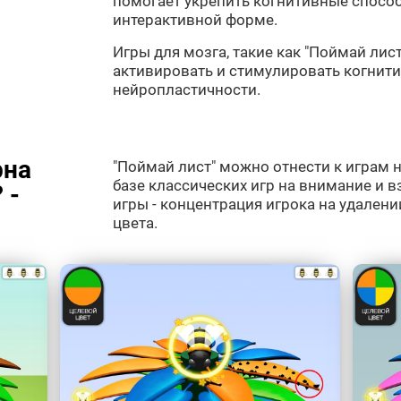
помогает укрепить когнитивные способ
интерактивной форме.
Игры для мозга, такие как "Поймай лист
активировать и стимулировать когнит
нейропластичности.
рна
"Поймай лист" можно отнести к играм 
базе классических игр на внимание и 
 -
игры - концентрация игрока на удалени
цвета.