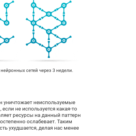
нейронных сетей через 3 недели.
он уничтожает неиспользуемые
 если не используется какая-то
еляет ресурсы на данный паттерн
постепенно ослабевает. Таким
ть ухудшается, делая нас менее