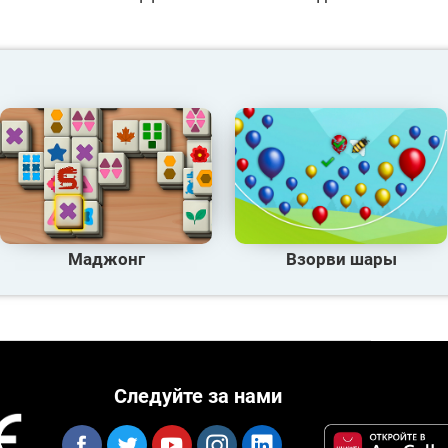
Маджонг
Взорви шары
Следуйте за нами