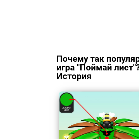
Почему так популя
игра "Поймай лист"?
История