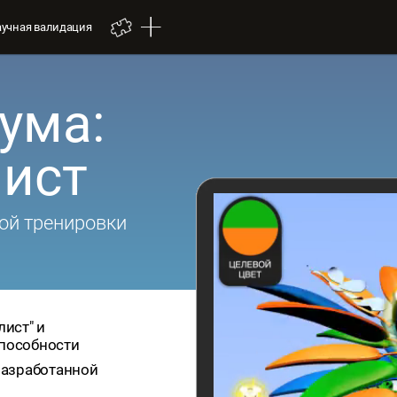
аучная валидация
ума:
ист
ой тренировки
лист" и
способности
 разработанной