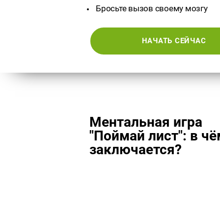
Бросьте вызов своему мозгу
НАЧАТЬ СЕЙЧАС
Ментальная игра
"Поймай лист": в чё
заключается?