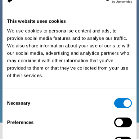
Когнитивная тренировка
This website uses cookies
для вашей семьи
We use cookies to personalise content and ads, to
provide social media features and to analyse our traffic.
Семейная платформа CogniFit ("КогниФит")
We also share information about your use of our site with
состоит из серии упражнений для мозга,
our social media, advertising and analytics partners who
представленных в виде увлекательных
may combine it with other information that you’ve
автоматизированных игр. Эта технология
provided to them or that they’ve collected from your use
предназначена для семейной тренировки
of their services.
мозга. Это семейная программа, которая,
благодаря когнитивным данным, полученным с
помощью исследования и стандартизации
Consent
баллов по возрасту и полу, даёт возможность:
Necessary
Selection
Preferences
КОГНИТИВНАЯ СТИМУЛЯЦИЯ ДЛЯ