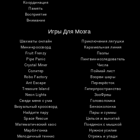
Координация
Память
Восприятие
Внимание
Игры Для Мозга
Шахматы онлайн
Приключения лягушки
Мини-кроссворд
Карамельная линия
Fruit Frenzy
Пазлы
Pipe Panic
Пингвин-исследователь
Crystal Miner
Числа
Солитер
Поймай лист
Robo Factory
Взорви шары
Ant Escape
Перекрёсток
Treasure Island
Гиперпространство
Neon Lights
ЗооФреш
Сведи меня с ума
Головоломка
Визуальный кроссворд
Бензоколонка
Найдите пару
Пары и суммы
Space Rescue
Целься и вычитай
Математический хаос
Поединок с мышкой
Марбл-гонка
Нужное усилие
Мелодичный теннис
Отрежь и упади