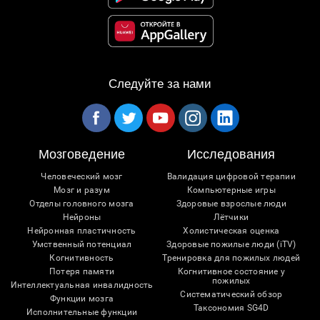
Следуйте за нами
Мозговедение
Исследования
Человеческий мозг
Валидация цифровой терапии
Мозг и разум
Компьютерные игры
Отделы головного мозга
Здоровые взрослые люди
Нейроны
Лётчики
Нейронная пластичность
Холистическая оценка
Умственный потенциал
Здоровые пожилые люди (iTV)
Когнитивность
Тренировка для пожилых людей
Потеря памяти
Когнитивное состояние у
пожилых
Интеллектуальная инвалидность
Систематический обзор
Функции мозга
Таксономия SG4D
Исполнительные функции