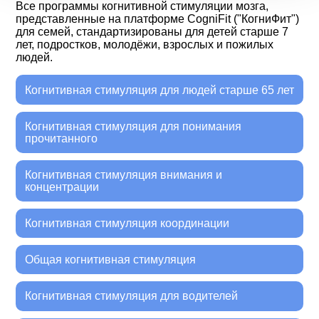
Все программы когнитивной стимуляции мозга,
представленные на платформе CogniFit ("КогниФит")
для семей, стандартизированы для детей старше 7
лет, подростков, молодёжи, взрослых и пожилых
людей.
Когнитивная стимуляция для людей старше 65 лет
Когнитивная стимуляция для понимания
прочитанного
Когнитивная стимуляция внимания и
концентрации
Когнитивная стимуляция координации
Общая когнитивная стимуляция
Когнитивная стимуляция для водителей