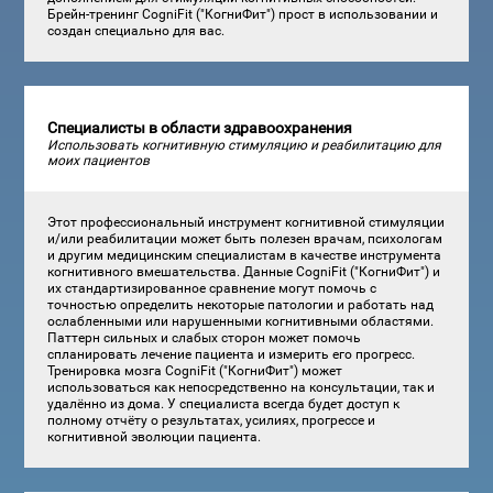
Брейн-тренинг CogniFit ("КогниФит") прост в использовании и
создан специально для вас.
Специалисты в области здравоохранения
Использовать когнитивную стимуляцию и реабилитацию для
моих пациентов
Этот профессиональный инструмент когнитивной стимуляции
и/или реабилитации может быть полезен врачам, психологам
и другим медицинским специалистам в качестве инструмента
когнитивного вмешательства. Данные CogniFit ("КогниФит") и
их стандартизированное сравнение могут помочь с
точностью определить некоторые патологии и работать над
ослабленными или нарушенными когнитивными областями.
Паттерн сильных и слабых сторон может помочь
спланировать лечение пациента и измерить его прогресс.
Тренировка мозга CogniFit ("КогниФит") может
использоваться как непосредственно на консультации, так и
удалённо из дома. У специалиста всегда будет доступ к
полному отчёту о результатах, усилиях, прогрессе и
когнитивной эволюции пациента.