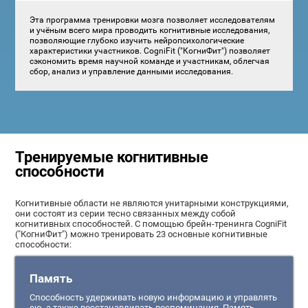
Эта программа тренировки мозга позволяет исследователям
и учёным всего мира проводить когнитивные исследования,
позволяющие глубоко изучить нейропсихологические
характеристики участников. CogniFit ("КогниФит") позволяет
сэкономить время научной команде и участникам, облегчая
сбор, анализ и управление данными исследования.
Тренируемые когнитивные
способности
Когнитивные области не являются унитарными конструкциями,
они состоят из серии тесно связанных между собой
когнитивных способностей. С помощью брейн-тренинга CogniFit
("КогниФит") можно тренировать 23 основные когнитивные
способности:
Память
Способность удерживать новую информацию и управлять
ею, а также восстанавливать воспоминания. Память