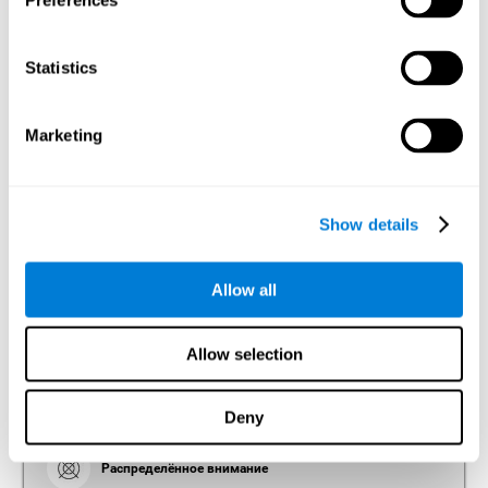
Preferences
внешних и внутренних стимулов. Хорошее внимание
важно для процессов более высокого уровня, таких, как
память или планирование. Внимание - это ключевой
процесс, в котором задействованы различные отделы
Statistics
нашего мозга: от ствола головного мозга и теменной коры
до префронтальной коры. Тем не менее, похоже, что
правое полушарие играет доминирующую роль в
контроле внимания. Эта когнитивная область позволяет
Marketing
нам проявлять бдительность, воспринимать
интересующие нас стимулы среди других отвлекающих,
концентрироваться в течение длительных периодов
времени, переключать наше внимание между
различными видами деятельности или распределять
Show details
внимание на несколько происходящих одновременно
событий.
Allow all
Фокусированное внимание
Способность нашего мозга удерживать фокус
Allow selection
внимания на целевом стимуле вне зависимости от
продолжительности данной фиксации по времени.
Этот тип внимания позволяет нам быстро
Deny
обнаруживать важный стимул.
Распределённое внимание