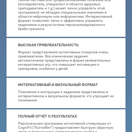
Любой частный или профессиональный пользователь
(исследователь, специалист в области здоровья,
преподаватель и т.д.) может лично управлять этой
программой, не обладая специальными знаниями в
области нейронауки или информатики. Интерактивный
формат позволяет легко и эффективно управлять
заданиями и результатами персонализированного
брейн-тренинга.
ВЫСОКАЯ ПРИВЛЕКАТЕЛЬНОСТЬ
Формат представления когнитивных стимулов очень
привлекателен. Все клинические задания
автоматически представлены в форме увлекательных
интерактивных игр, что повышает мотивацию к
тренировке, особенно у детей.
ИНТЕРАКТИВНЫЙ И ВИЗУАЛЬНЫЙ ФОРМАТ
Пояснения и инструкции к заданиям представлены в
интерактивном и визуальном формате, что упрощает их
понимание.
ПОЛНЫЙ ОТЧЁТ О РЕЗУЛЬТАТАХ
Персональная программа когнитивной стимуляции от
CogniFit ("КогниФит") предоставляет быструю обратную
связь в виде точного интерактивного отчёта о