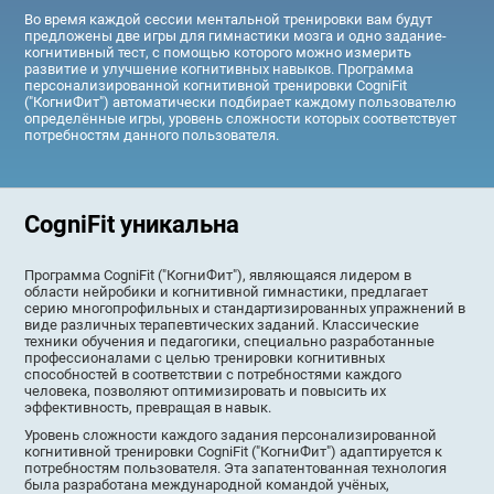
Во время каждой сессии ментальной тренировки вам будут
предложены две игры для гимнастики мозга и одно задание-
когнитивный тест, с помощью которого можно измерить
развитие и улучшение когнитивных навыков. Программа
персонализированной когнитивной тренировки CogniFit
("КогниФит") автоматически подбирает каждому пользователю
определённые игры, уровень сложности которых соответствует
потребностям данного пользователя.
CogniFit уникальна
Программа CogniFit ("КогниФит"), являющаяся лидером в
области нейробики и когнитивной гимнастики, предлагает
серию многопрофильных и стандартизированных упражнений в
виде различных терапевтических заданий. Классические
техники обучения и педагогики, специально разработанные
профессионалами с целью тренировки когнитивных
способностей в соответствии с потребностями каждого
человека, позволяют оптимизировать и повысить их
эффективность, превращая в навык.
Уровень сложности каждого задания персонализированной
когнитивной тренировки CogniFit ("КогниФит") адаптируется к
потребностям пользователя. Эта запатентованная технология
была разработана международной командой учёных,