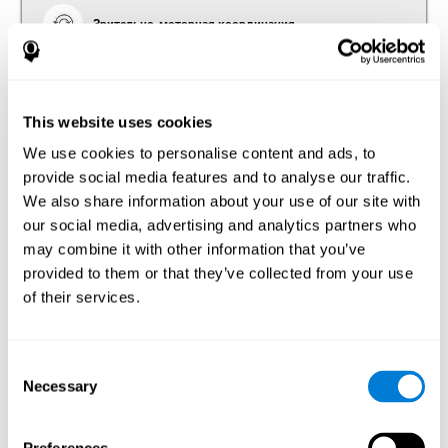
Зрительно-моторная координация
Способность выполнять действия, требующие
одновременного использования рук и глаз.
Способность с помощью получаемой глазами
информации (зрительное восприятие пространства)
This website uses cookies
управлять движениями рук.
We use cookies to personalise content and ads, to
Время реакции
provide social media features and to analyse our traffic.
We also share information about your use of our site with
Способность обнаруживать, обрабатывать и
отвечать на стимул. Эта способность
our social media, advertising and analytics partners who
идентифицируется с хорошими рефлексами,
may combine it with other information that you’ve
поскольку она относится к времени, которое
проходит от момента восприятия стимула до
provided to them or that they’ve collected from your use
получения ответа на него.
of their services.
Consent
Внимание
Necessary
Selection
Способность не отвлекаться и концентрироваться на
важной информации. Внимание сопровождает все
когнитивные процессы и отвечает за распределение
когнитивных ресурсов в зависимости от значимости