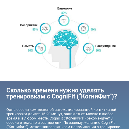
Внимание
Восприятие
Память
Рассуждение
Сколько времени нужно уделять
тренировкам с CogniFit ("КогниФит")?
Одна сессия комплексной автоматизированной когнитивной
тренировки длится 15-20 минут, заниматься можно в любое
время и в любом месте. CogniFit ("КогниФит") рекомендует 3
сессии в неделю в разные дни. По вашему желанию CogniFit
("КогниФит") может направлять вам напоминания о тренировке.