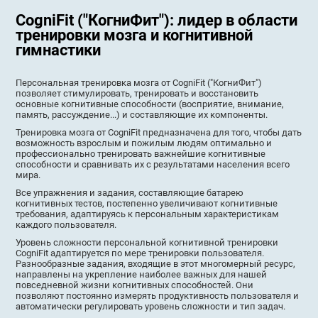
CogniFit ("КогниФит"): лидер в области
тренировки мозга и когнитивной
гимнастики
Персональная тренировка мозга от CogniFit ("КогниФит")
позволяет стимулировать, тренировать и восстановить
основные когнитивные способности (восприятие, внимание,
память, рассуждение...) и составляющие их компоненты.
Тренировка мозга от CogniFit предназначена для того, чтобы дать
возможность взрослым и пожилым людям оптимально и
профессионально тренировать важнейшие когнитивные
способности и сравнивать их с результатами населения всего
мира.
Все упражнения и задания, составляющие батарею
когнитивных тестов, постепенно увеличивают когнитивные
требования, адаптируясь к персональным характеристикам
каждого пользователя.
Уровень сложности персональной когнитивной тренировки
CogniFit адаптируется по мере тренировки пользователя.
Разнообразные задания, входящие в этот многомерный ресурс,
направлены на укрепление наиболее важных для нашей
повседневной жизни когнитивных способностей. Они
позволяют постоянно измерять продуктивность пользователя и
автоматически регулировать уровень сложности и тип задач.