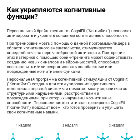
Как укрепляются когнитивные
функции?
Персональный брейн-тренинг от CogniFit ("КогниФит") позволяет
активировать и укрепить основные когнитивные способности.
При тренировке мозга с помощью данной программы-лидера в
области когнитивного вмешательства, стимулируются
определённые паттерны нейронной активности. Повторение
этих паттернов с помощью брейн-тренинга может содействовать
созданию новых синапсов и нейронных сетей, способных
восстановить и/или реорганизовать ослабленные или
повреждённые когнитивные функции.
Персональная программа когнитивной стимуляции от CogniFit
("КогниФит") создана для стимулирования адаптивного
потенциала нервной системы и помогает мозгу справиться со
структурными нарушениями, расстройствами и
повреждениями, при которых нарушены когнитивные
способности. Персональная когнитивная тренировка CogniFit
("КогниФит") подходит всем, кто готов проверить и улучшить
свои когнитивные навыки.
1 НЕДЕЛЯ
2 НЕДЕЛЯ
3 НЕДЕЛЯ