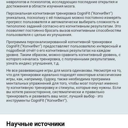
неврологов и психологов, исследующих последние открытия и
достижения в области изучения мозга.
Персональная когнитивная тренировка CogniFit ("КогниФит")
уникальна, поскольку с её помощью можно постоянно измерять
прогресс пользователя и автоматически выбирать сложность и
типологию заданий согласно его когнитивным результатам. Это
позволяет постоянно бросать вызов когнитивным способностям
пользователя с целью их улучшения.
Программа персонализированной когнитивной тренировки
CogniFit ("КогниФит") предоставляет пользователю интересный и
подробной отчёт о его когнитивных результатах на каждом
уровне. Таким образом, можно сравнить когнитивный уровень, с
которого началась тренировка, с полученными результатами,
узнать индекс улучшения, т.д.
Не все развивающие игры для мозга одинаковы. Несмотря на то,
что для тренировки идеально подходят некоторые классические
игры, как, например, Судоку, также необходима программа
ментальных упражнений для того, чтобы мозг получал именно
ту когнитивную тренировку и стимулы, которые ему нужны. Если
вы хотите разносторонне, систематически и правильно
тренировать и развивать ваш мозг, лучший выбор - это
инструменты CogniFit ("КогниФит").
Научные источники