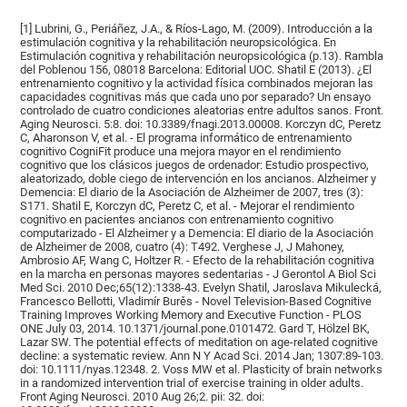
[1] Lubrini, G., Periáñez, J.A., & Ríos-Lago, M. (2009). Introducción a la
estimulación cognitiva y la rehabilitación neuropsicológica. En
Estimulación cognitiva y rehabilitación neuropsicológica (p.13). Rambla
del Poblenou 156, 08018 Barcelona: Editorial UOC. Shatil E (2013). ¿El
entrenamiento cognitivo y la actividad física combinados mejoran las
capacidades cognitivas más que cada uno por separado? Un ensayo
controlado de cuatro condiciones aleatorias entre adultos sanos. Front.
Aging Neurosci. 5:8. doi: 10.3389/fnagi.2013.00008. Korczyn dC, Peretz
C, Aharonson V, et al. - El programa informático de entrenamiento
cognitivo CogniFit produce una mejora mayor en el rendimiento
cognitivo que los clásicos juegos de ordenador: Estudio prospectivo,
aleatorizado, doble ciego de intervención en los ancianos. Alzheimer y
Demencia: El diario de la Asociación de Alzheimer de 2007, tres (3):
S171. Shatil E, Korczyn dC, Peretz C, et al. - Mejorar el rendimiento
cognitivo en pacientes ancianos con entrenamiento cognitivo
computarizado - El Alzheimer y a Demencia: El diario de la Asociación
de Alzheimer de 2008, cuatro (4): T492. Verghese J, J Mahoney,
Ambrosio AF, Wang C, Holtzer R. - Efecto de la rehabilitación cognitiva
en la marcha en personas mayores sedentarias - J Gerontol A Biol Sci
Med Sci. 2010 Dec;65(12):1338-43. Evelyn Shatil, Jaroslava Mikulecká,
Francesco Bellotti, Vladimír Burěs - Novel Television-Based Cognitive
Training Improves Working Memory and Executive Function - PLOS
ONE July 03, 2014. 10.1371/journal.pone.0101472. Gard T, Hölzel BK,
Lazar SW. The potential effects of meditation on age-related cognitive
decline: a systematic review. Ann N Y Acad Sci. 2014 Jan; 1307:89-103.
doi: 10.1111/nyas.12348. 2. Voss MW et al. Plasticity of brain networks
in a randomized intervention trial of exercise training in older adults.
Front Aging Neurosci. 2010 Aug 26;2. pii: 32. doi: