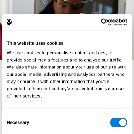
This website uses cookies
We use cookies to personalise content and ads, to
provide social media features and to analyse our traffic.
We also share information about your use of our site with
Анатомия и функции головного мозга
our social media, advertising and analytics partners who
В этом разделе мы детально рассмотрим анатомию головного мозга
may combine it with other information that you’ve
и функции его отделов.
provided to them or that they’ve collected from your use
БАЗАЛЬНЫЕ ГАНГЛИИ:
подкорковые нейронные структуры,
of their services.
отвечающие за двигательные функции. Получают информацию от
коры и ствола головного мозга, обрабатывают её и заново
проецируют в кору, продолговатый мозг и ствол, обеспечивая
координацию движений. Состоят из нескольких отделов:
Consent
Хвостатое ядро - это ядро в виде буквы С,
Necessary
Selection
задействованное в контроле осознанных движений, а
также в процессах обучения и памяти.