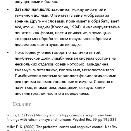
ощущениями и болью.
Затылочная доля:
находится между височной и
теменной долями. Отвечает главным образом за
зрение. Другими словами, принимает и обрабатывает
всё, что мы видим (Косслин, 1994). Анализирует такие
понятия, как форма, цвет и движение, с помощью
которых мы обрабатываем визуальные образы и
делаем соответствующие выводы.
Некоторые учёные говорят о наличии пятой,
лимбической доли: лимбическая система состоит из
нескольких отделов, среди которых - миндалина,
таламус, гипоталамус, гиппокамп, мозолистое тело.
Лимбическая система управляет физиологическими
реакциями на эмоциональные стимулы. Связана с
памятью, вниманием, эмоциями, сексуальным
инстинктом, личностью и поведением.
Ссылки
Squire, L.R. (1992) Memory and the hippocampus: a synthesis from
findings with rats, monkeys and humans. Psychol Rev, 99, pp.195-231.
Miller, E. K. (2000). The prefrontal cortex and cognitive control. Nat Rev