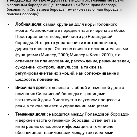
эти доли ограничены четырьмя
мозговыми бороздами (центральная или Роландова борозда,
боковая или Сильвиева борозда, теменно-затылочная борозда и
поясная борозда):
Лобная доля:
самая крупная доля коры головного
мозга. Расположена в передней части черепа за лбом.
Простирается от передней части до Роландовой
борозды. Это центр управления и контроля мозга,
дирижёр оркестра. Он тесно связан с исполнительными
функциями (Миллер, 2000; Миллер и Коэн, 2001), т.е.
отвечает за планирование, рассуждение, решение задач,
суждение, контроль импульсов, а также за
регулирование таких эмоций, как сопереживание и
щедрость, поведение.
Височная доля:
отделена от лобной и теменной доли с
помощью Сильвиевой борозды и границами
затылочной доли. Участвует в слуховом процессе и
речи, а также памяти и управлении эмоциями.
Теменная доля:
: находится между Роландовой бороздой
и верхней частью теменной борозды. Отвечает за
интеграцию сенсорной информации, в том числе
обеспечивает взаимосвязь между тактильными