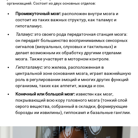
организацией. Состоит из двух основных отделов:
Промежуточный мозг:
расположен внутри мозга и
состоит из таких важных структур, как таламус и
гипоталамус.
Таламус:
это своего рода передаточная станция мозга:
он передаёт большинство воспринимаемых сенсорных
сигналов (визуальных, слуховых и тактильных) и
делает возможным их обработку другими отделами
мозга. Также участвует в моторном контроле.
Гипоталамус:
это железа, расположенная в
центральной зоне основания мозга, играет важнейшную
роль в регулировании эмоций и многих других функций
организма, таких как аппетит, жажда и сон.
Конечный или большой мозг:
известен как мозг,
покрывающий всю кору головного мозга (тонкий слой
серого вещества, собранный в складки, формирующие
борозды ии извилины), гиппокамп и базальные ганглии.