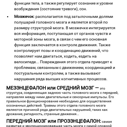
функции тела, а также регулирует сознание и уровни
возбуждения (состояние тревоги), сон.
Мозжечок
: располагается под затылочными долями
полушарий головного мозга и является второй по
размеру структурой мозга. В мозжечке интегрируется
вся информация, поступающая от органов чувств и
моторной зоны мозга, в связи с чем его основная
функция заключается в контроле движения. Также
контролирует позы и координацию движений, что
позволяет нам двигаться, ходить, ездить на
велосипеде... Повреждения этого отдела приводят к
проблемам, связанным с движением, координацией и
постуральным контролем, а также вызывают
нарушения ряда высших когнитивных процессов.
МЕЗЭНЦЕФАЛОН или СРЕДНИЙ МОЗГ —
это
структура, соединяющая заднюю часть головного мозга с передней,
направляя между ними двигательные и сенсорные импульсы. Его
правильное функционирование необходимо для осуществления
осознанных действий. Травмы этого отдела головного мозга
являются причиной ряда двигательных нарушений, таких как
дрожание, ригидность, странные движения...
ПЕРЕДНИЙ МОЗГ или ПРОЗЭНЦЕФАЛОН:
самая
развитая и эволюционировавшая часть мозга с самой сложной