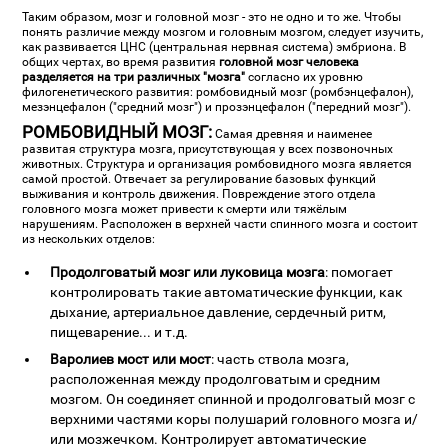
Таким образом, мозг и головной мозг - это не одно и то же. Чтобы
понять различие между мозгом и головным мозгом, следует изучить,
как развивается ЦНС (центральная нервная система) эмбриона. В
общих чертах, во время развития
головной мозг человека
разделяется на три различных "мозга"
согласно их уровню
филогенетического развития: ромбовидный мозг (ромбэнцефалон),
мезэнцефалон ("средний мозг") и прозэнцефалон ("передний мозг").
РОМБОВИДНЫЙ МОЗГ:
Самая древняя и наименее
развитая структура мозга, присутствующая у всех позвоночных
животных. Структура и организация ромбовидного мозга является
самой простой. Отвечает за регулирование базовых функций
выживания и контроль движения. Повреждение этого отдела
головного мозга может привести к смерти или тяжёлым
нарушениям. Расположен в верхней части спинного мозга и состоит
из нескольких отделов:
Продолговатый мозг или луковица мозга
: помогает
контролировать такие автоматические функции, как
дыхание, артериальное давление, сердечный ритм,
пищеварение... и т.д.
Варолиев мост или мост
: часть ствола мозга,
расположенная между продолговатым и средним
мозгом. Он соединяет спинной и продолговатый мозг с
верхними частями коры полушарий головного мозга и/
или мозжечком. Контролирует автоматические