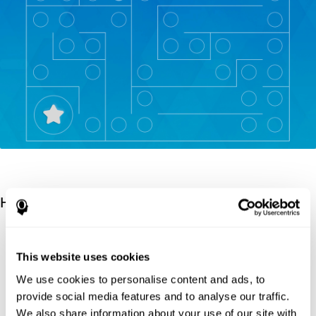
Научные источники
Korkman, M., Kirk, U., & Kemp, S (1998). NEPSY: A
developmental neuropsychological assessment. Psychological
This website uses cookies
Corporation.
We use cookies to personalise content and ads, to
Korkman, M., Kirk, U., & Kemp, S (1998). Manual for the
provide social media features and to analyse our traffic.
NEPSY. San Antonio, TX: Psychological corporation.
We also share information about your use of our site with