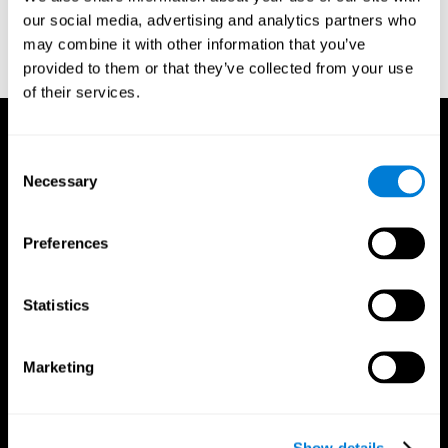
Porteus, S. D. (1950). The Porteus Maze Test and intelligence.
our social media, advertising and analytics partners who
Pacific Books.
may combine it with other information that you’ve
Porteus, S. D. (1950). The Porteus Maze Test and intelligence.
provided to them or that they’ve collected from your use
Pacific Books.
of their services.
Consent
Necessary
Selection
Preferences
Statistics
Marketing