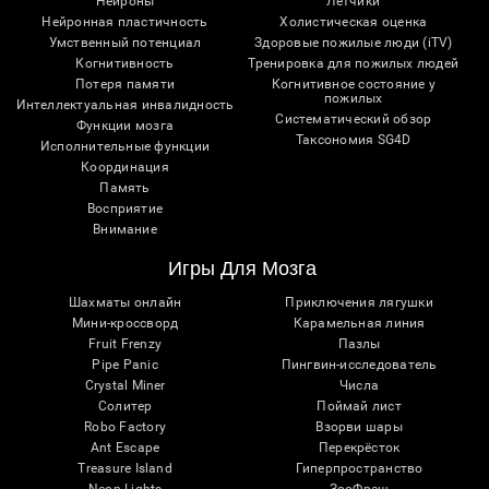
Нейроны
Лётчики
Нейронная пластичность
Холистическая оценка
Умственный потенциал
Здоровые пожилые люди (iTV)
Когнитивность
Тренировка для пожилых людей
Потеря памяти
Когнитивное состояние у
пожилых
Интеллектуальная инвалидность
Систематический обзор
Функции мозга
Таксономия SG4D
Исполнительные функции
Координация
Память
Восприятие
Внимание
Игры Для Мозга
Шахматы онлайн
Приключения лягушки
Мини-кроссворд
Карамельная линия
Fruit Frenzy
Пазлы
Pipe Panic
Пингвин-исследователь
Crystal Miner
Числа
Солитер
Поймай лист
Robo Factory
Взорви шары
Ant Escape
Перекрёсток
Treasure Island
Гиперпространство