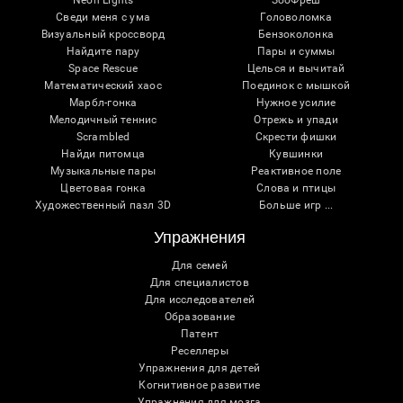
Neon Lights
ЗооФреш
Сведи меня с ума
Головоломка
Визуальный кроссворд
Бензоколонка
Найдите пару
Пары и суммы
Space Rescue
Целься и вычитай
Математический хаос
Поединок с мышкой
Марбл-гонка
Нужное усилие
Мелодичный теннис
Отрежь и упади
Scrambled
Скрести фишки
Найди питомца
Кувшинки
Музыкальные пары
Реактивное поле
Цветовая гонка
Слова и птицы
Художественный пазл 3D
Больше игр ...
Упражнения
Для семей
Для специалистов
Для исследователей
Образование
Патент
Реселлеры
Упражнения для детей
Когнитивное развитие
Упражнения для мозга