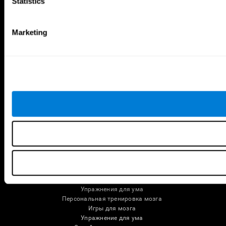
Statistics
Мелодичный теннис
Отрежь и упади
Scrambled
Скрести фишки
Найди питомца
Кувшинки
Музыкальные пары
Реактивное поле
Marketing
Цветовая гонка
Слова и птицы
Художественный пазл 3D
Больше игр ...
Упражнения
Для семей
Для специалистов
Для исследователей
Образование
Патент
Реселлеры
Упражнения для детей
Когнитивное развитие
Упражнения для мозга
Тесты для мозга
Когнитивно-стимулирующая терапия
Упражнения для ума
Персональная тренировка мозга
Игры для мозга
Упражнение для ума