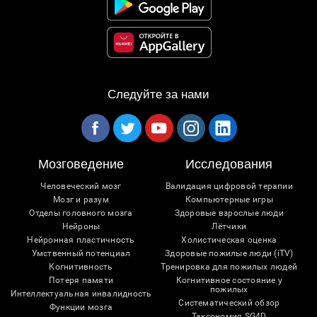
Следуйте за нами
Мозговедение
Исследования
Человеческий мозг
Валидация цифровой терапии
Мозг и разум
Компьютерные игры
Отделы головного мозга
Здоровые взрослые люди
Нейроны
Лётчики
Нейронная пластичность
Холистическая оценка
Умственный потенциал
Здоровые пожилые люди (iTV)
Когнитивность
Тренировка для пожилых людей
Потеря памяти
Когнитивное состояние у
пожилых
Интеллектуальная инвалидность
Систематический обзор
Функции мозга
Таксономия SG4D