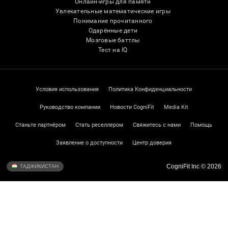
Онлайн-игры для памяти
Увлекательные математические игры
Понимание прочитанного
Одарённые дети
Мозговые баттлы
Тест на IQ
Условия использования
Политика Конфиденциальности
Руководство компании
Новости CogniFit
Media Kit
Станьте партнёром
Стать реселлером
Свяжитесь с нами
Помощь
Заявление о доступности
Центр доверия
CogniFit Inc © 2026
ТАДЖИКИСТАН