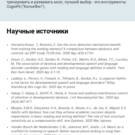
тренировать и развивать мозг, лучший выбор - это инструменты
CogniFit ("КогниФит").
Научные источники
Horowitz-Kraus. T., Breznitz, Z. Can the error detection mechanism benefit
from training the working memory? A comparison between dyslexics and
controls--an ERP study. PLOS One. 2009 Sep, 4(9):e7141.
Doust, C., Gordon, S.D., Garden, N., Fisher, S.E., Martin, N.G., BAtes, T.C., Luciano,
M. The association of dyslexia and developmental speech and language
disorder candidate genes with reading and language abilities in adults. Twin
Res Hum Genet. 2020 Apr, 6:1-10.
Ladányi, e., Persici, V., Fiveash, A., Tillmann, B., Gordon, R.L. Is atypical rhythm
a risk factor for developmental speech and language disorders? Wiley
Interdiscip Rev cogn Sci. 2020 Apr, In press.
Gabay, Y., Gabay, S., Schiff, R., Henik, A. Visual and auditory interference control
of attention in developmental dyslexia. J Int Neuropsychol Soc. 2020 Apr,
26(4):407-417.
Moojen, S.M.O., Gonçalvez, H.A., Bassôa, A., Navas, A.L., de Jou, G., Miguel, E.S.
Adults with dyslexia: how can they achieve academic success despite
impairments in basic reading and writing abilities? The role of text structure
sensitivity as a compensatory skill. Ann Dyslexia. 2020 Mar, Inpress.
Vanden Bosch der Nederlanden, C.M., Joanisse, M.F., Grahn, J.A. Music as a
scaffold for listening to speech: Better neural phase-locking to song than