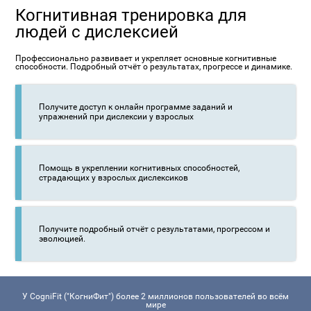
Когнитивная тренировка для
людей с дислексией
Профессионально развивает и укрепляет основные когнитивные
способности. Подробный отчёт о результатах, прогрессе и динамике.
Получите доступ к онлайн программе заданий и
упражнений при дислексии у взрослых
Помощь в укреплении когнитивных способностей,
страдающих у взрослых дислексиков
Получите подробный отчёт с результатами, прогрессом и
эволюцией.
У CogniFit ("КогниФит") более 2 миллионов пользователей во всём
мире