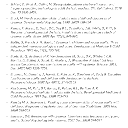
Schiavi, C., Finzi, A., Cellini, M. Steady-state pattern electroretinogram and
frequency doubling technology in adult dyslexic readers. Clin Ophthalmol. 2019
Dec, 13:2451-2459.
Bruck, M. Word-recognition skills of adults with childhood diagnoses of
dyslexia. Developmental Psychology. 1990. 26(3):439-454.
Ramus, F., Rosen, S., Dakin, S.C., Day, B.L., Castellote, J.M., White, S., Frith, U.
Theories of developmental dyslexia: insights from a multiple case study of
dyslexic adults. Brain. 2003 Apr, 126(4):841-865.
Mattis, S., French, J. H., Rapin, I. Dyslexia in children and young adults: Three
independent neuropsychological syndromes. Developmental Medicine & Child
Neurology. 1975 Apr, 17(2):150-163.
Boets, B., Op de Beeck, H.P., Vandermosten, M., Scott, S.K., Gillebert, C.R.,
Mantini, D., Bulthé, J., Sunat, S., Wouters, J., Ghesquière, P. Intact but less
accessible phonetic representations in adults with dyslexia. Science. 2013,
Dec, 342(6163):1251-1254.
Brosnan, M., Demetre, J., Hamill, S., Robson, K., Shepherd, H., Cody, G. Executive
functioning in adults and children with developmental dyslexia.
Neuropsychologia. 2002 Apr, 40(12):2144-2155.
Kinsbourne, M., Rufo, D.T., Gamzu, E., Palmer, R.L., Berliner, A. K.
Neuropsychological deficits in adults with dyslexia. Developmental Medicine &
Child Neurology. 1991 Sep, 33(9):763-775.
Ransby, M. J., Swanson, L. Reading comprehension skills of young adults with
childhood diagnoses of dyslexia. Journal of Learning Disabilities. 2003 Nov,
36(6):538-555.
Ingesson, S.G. Growing up with dyslexia: Interviews with teenagers and young
adults. School Psychology International. 2007 Dec, 28(5):574-591.