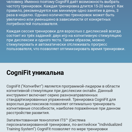
человеку. Именно поэтому CogniFit даёт возможность выбрать
частоту тренировок. Каждая тренировка длится 15-20 минут. Как
правило, рекомендуется как минимум одно занятие в день, 3
раза в неделю. Однако количество тренировок может быть
увеличено или уменьшено в зависимости от конкретных
потребностей пользователя.
Каждая сессия тренировки для взрослых с дислексией всегда
состоит из трёх заданий: двух игр на когнитивную стимуляцию
при дислексии и одного теста. Таким образом, можно
стимулировать и автоматически отслеживать прогресс
пользователя, что позволяет оптимизировать время тренировки.
CogniFit уникальна
CogniFit ("КогниФит") является программой-лидером в области
когнитивной стимуляции при дислексии онлайн. Данный
инструмент включает серию разнонаправленных
стандартизированных упражнений. Тренировка CogniFit для
взрослых дислексиков позволяет оптимально тренировать
когнитивные способности, наиболее поражённые при данном
расстройстве развития.
Запатентованная технология ITS™ (Система
персонализированной тренировки, по-английски “Individualized
Training System”) CogniFit позволяет по мере тренировки