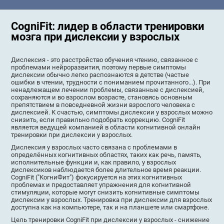
CogniFit: лидер в области тренировки
мозга при дислексии у взрослых
Дислексия - это расстройство обучения чтению, связанное с
проблемами нейроразвития, поэтому первые симптомы
дислексии обычно легко распознаются в детстве (частые
ошибки в чтении, трудности с пониманием прочитанного...). При
ненадлежащем лечении проблемы, связанные с дислексией,
сохраняются и во взрослом возрасте, становясь основным
препятствием в повседневной жизни взрослого человека с
дислексией. К счастью, симптомы дислексии у взрослых можно
снизить, если правильно подобрать коррекцию. CogniFit
является ведущей компанией в области когнитивной онлайн
тренировки при дислексии у взрослых.
Дислексия у взрослых часто связана с проблемами в
определённых когнитивных областях, таких как речь, память,
исполнительные функции и, как правило, у взрослых
дислексиков наблюдается более длительное время реакции.
CogniFit ("КогниФит") фокусируется на этих когнитивных
проблемах и предоставляет упражнения для когнитивной
стимуляции, которые могут снизить когнитивные симптомы
дислексии у взрослых. Тренировка при дислексии для взрослых
доступна как на компьютере, так и на планшете или смартфоне.
Цель тренировки CogniFit при дислексии у взрослых - снижение