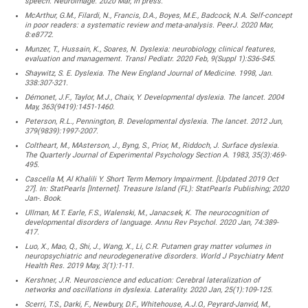
speech. Neuroimage. 2020 Mar, In press.
McArthur, G.M., Filardi, N., Francis, D.A., Boyes, M.E., Badcock, N.A. Self-concept
in poor readers: a systematic review and meta-analysis. PeerJ. 2020 Mar,
8:e8772.
Munzer, T., Hussain, K., Soares, N. Dyslexia: neurobiology, clinical features,
evaluation and management. Transl Pediatr. 2020 Feb, 9(Suppl 1):S36-S45.
Shaywitz, S. E. Dyslexia. The New England Journal of Medicine. 1998, Jan.
338:307-321.
Démonet, J.F., Taylor, M.J., Chaix, Y. Developmental dyslexia. The lancet. 2004
May, 363(9419):1451-1460.
Peterson, R.L., Pennington, B. Developmental dyslexia. The lancet. 2012 Jun,
379(9839):1997-2007.
Coltheart, M., MAsterson, J., Byng, S., Prior, M., Riddoch, J. Surface dyslexia.
The Quarterly Journal of Experimental Psychology Section A. 1983, 35(3):469-
495.
Cascella M, Al Khalili Y. Short Term Memory Impairment. [Updated 2019 Oct
27]. In: StatPearls [Internet]. Treasure Island (FL): StatPearls Publishing; 2020
Jan-. Book.
Ullman, M.T. Earle, F.S., Walenski, M., Janacsek, K. The neurocognition of
developmental disorders of language. Annu Rev Psychol. 2020 Jan, 74:389-
417.
Luo, X., Mao, Q., Shi, J., Wang, X., Li, C.R. Putamen gray matter volumes in
neuropsychiatric and neurodegenerative disorders. World J Psychiatry Ment
Health Res. 2019 May, 3(1):1-11.
Kershner, J.R. Neuroscience and education: Cerebral lateralization of
networks and oscillations in dyslexia. Laterality. 2020 Jan, 25(1):109-125.
Scerri, T.S., Darki, F., Newbury, D.F., Whitehouse, A.J.O., Peyrard-Janvid, M.,