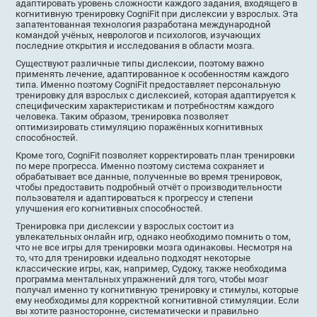
адаптировать уровень сложности каждого задания, входящего в
когнитивную тренировку CogniFit при дислексии у взрослых. Эта
запатентованная технология разработана международной
командой учёных, неврологов и психологов, изучающих
последние открытия и исследования в области мозга.
Существуют различные типы дислексии, поэтому важно
применять лечение, адаптированное к особенностям каждого
типа. Именно поэтому CogniFit предоставляет персональную
тренировку для взрослых с дислексией, которая адаптируется к
специфическим характеристикам и потребностям каждого
человека. Таким образом, тренировка позволяет
оптимизировать стимуляцию поражённых когнитивных
способностей.
Кроме того, CogniFit позволяет корректировать план тренировки
по мере прогресса. Именно поэтому система сохраняет и
обрабатывает все данные, полученные во время тренировок,
чтобы предоставить подробный отчёт о производительности
пользователя и адаптироваться к прогрессу и степени
улучшения его когнитивных способностей.
Тренировка при дислексии у взрослых состоит из
увлекательных онлайн игр, однако необходимо помнить о том,
что не все игры для тренировки мозга одинаковы. Несмотря на
то, что для тренировки идеально подходят некоторые
классические игры, как, например, Судоку, также необходима
программа ментальных упражнений для того, чтобы мозг
получал именно ту когнитивную тренировку и стимулы, которые
ему необходимы для корректной когнитивной стимуляции. Если
вы хотите разносторонне, систематически и правильно