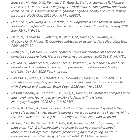
Matsson, H., Ang, Q.W., Pennell, C.E., Ring, S., Stein, J., Morris, A.P., Monaco,
A.P., Kere, J., Talcott, J.B., Klingberg, T., Paracchini, S. The dyslexia candidate
locus on 2p12 is associated with general cognitive ability and white matter
structure. PLOS One. 2012 Nov, 7(11): e50321.
Hatcher, J., Snowling, M.J., Griffiths, Y. M. Cognitive assessment of dyslexic
students in higher education. British Journal of Educational Psychology. 2020
Mar, 72(1):119-133.
Heim, S., Tschierse, J., Amunts, K., Wilms, M., Vossel, S., Willmes, K.,
Grabowska, G., Huber, W. Cognitive subtypes of dyslexia. Acta Neurobiol Exp.
2008, 68:73:82.
Fisher, S. E., DeFries, J.C. Developmental dyslexia: genetic dissection of a
complex cognitive trait. Nature reviews neuroscience. 2002 Oct, 3: 767-780.
De Vos, A., Vanvooren, S., Ghesquière, P., Woutsers, J. Subcortical auditory
neural synchronization is deficient in pre-reading children who develop
dyslexia. Dev Sci. 2020 Feb, In press.
Fiveash, A., Schön, D., Canette, L.H., Morillon, B., Bedoin, N., Tillmann, B. A
stimulus-brain coupling analysis of regular and irregular rhythms in adults
with dyslexia and controls. Brain Cogn. 2020 Apr, 140:105531.
Rasamimanana, M., Barbaroux, M., Colé, P., Besson, M. Semantic compensation
and novel word learning in university students with dyslexia.
Neuropsychologia. 2020 Mar, 139:107358.
Peter, B., Albert, A., Panagiotides, H., Gray, S. Sequential and spatial letter
reversals in adults with dyslexia during a word comparison task: demystifying
the “was saw” and “db” myths. Clin Linguist Phon. 2020 Jan, In press.
Nukari, J.M., Poutiainen, E.T., Arkkila, E.P., Haapanen, M.L., Lipsanen, J.O.,
Laasonen, M.R. Both individual and group-based neuropsychological
interventions of dyslexia improve processing speed in young adults: A
randomized controlled study. J Learn Disabil. 2019 Dec, In press.