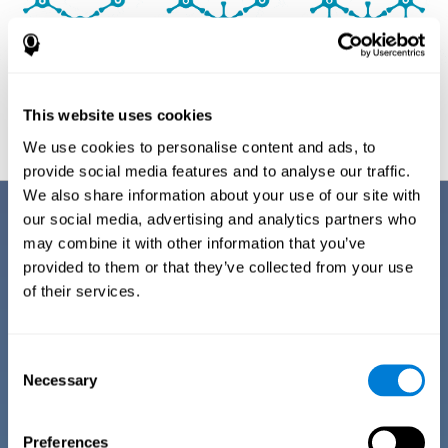
Ориентировочная графическая проекция нейронных сетей после
3 недель.
This website uses cookies
We use cookies to personalise content and ads, to
provide social media features and to analyse our traffic.
We also share information about your use of our site with
Преимущества
our social media, advertising and analytics partners who
may combine it with other information that you’ve
CogniFit оптимизировала свою когнитивную тренировку при
provided to them or that they’ve collected from your use
дислексии у взрослых, поэтому она имеет определённые
of their services.
преимущества, что отличает её от других упражнений для
когнитивной стимуляции при дислексии:
Consent
ПРОСТОТА В УПРАВЛЕНИИ
Necessary
Selection
CogniFit максимально упростила тренировку при
дислексии, чтобы когнитивной стимуляцией мог
насладиться любой пользователь, страдающий
дислексией. Для этого были автоматизированы
Preferences
процессы сбора информации и выбора плана