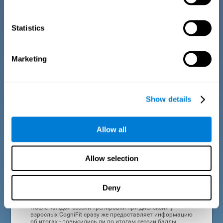
персональной тренировки при дислексии у взрослых.
Благодаря автоматизации этих процессов
пользователю не нужно владеть нейронаучными
Statistics
технологиями для использования тренировки CogniFit
("КогниФит") для взрослых дислексиков.
Marketing
ВЫСОКАЯ ПРИВЛЕКАТЕЛЬНОСТЬ
Мотивация - важная составляющая тренировки,
поэтому все входящие в тренировку и платформу
CogniFit задания имеют привлекательный дизайн для
всех типов пользователей, что способствует интересу и
Show details
приверженности к тренировкам при дислексии у
взрослых.
Allow all
ИНТЕРАКТИВНЫЙ И ВИЗУАЛЬНЫЙ ФОРМАТ
Взрослым с дислексией может быть трудно быстро
прочитать и понять инструкции, поэтому CogniFit
Allow selection
всегда предоставляет краткие интерактивные
инструкции к заданиям, что упрощает их понимание.
Deny
ПОЛНЫЙ ОТЧЁТ О РЕЗУЛЬТАТАХ
После каждой сессии тренировки при дислексии у
взрослых CogniFit сразу же предоставляет информацию
об итогах - повысились ли по итогам сессии баллы,