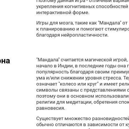
Поэтому данная игра - отличный вариа
укрепления когнитивных способностей 
интерактивной форме.
Игры для мозга, такие как "Мандала" от
к планированию и помогают стимулир
благодаря нейропластичности.
рна
"Мандала" считается магической игрой, 
начало в Индии, в последние годы она
популярность благодаря своим преим
ума и/или снижении уровня стресса. Те
означает "колесо или круг" и имеет ре
символы связаны с представлениями 
поэтому они в основном использовалис
религии для медитации, обретения спо
равновесия.
Существует множество разновидностей
обычно отличаются в зависимости от к