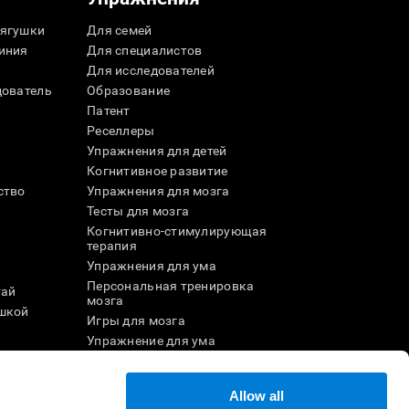
ягушки
Для семей
иния
Для специалистов
Для исследователей
дователь
Образование
Патент
Реселлеры
Упражнения для детей
Когнитивное развитие
ство
Упражнения для мозга
Тесты для мозга
Когнитивно-стимулирующая
терапия
Упражнения для ума
Персональная тренировка
тай
мозга
шкой
Игры для мозга
Упражнение для ума
и
Онлайн-игры для памяти
Увлекательные
Allow all
математические игры