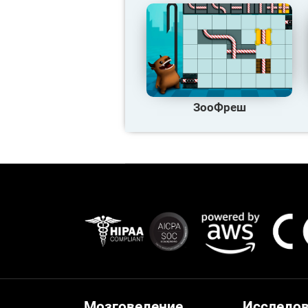
ЗооФреш
Мозговедение
Исследо