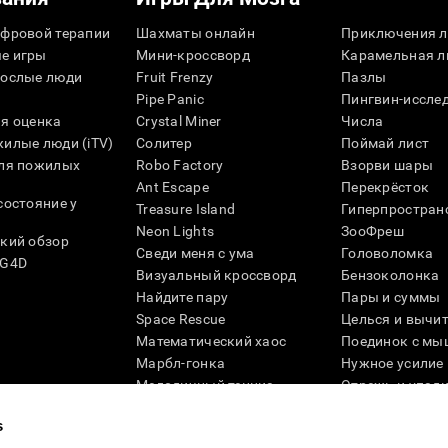
фровой терапии
Шахматы онлайн
Приключения л
е игры
Мини-кроссворд
Карамельная л
рослые люди
Fruit Frenzy
Пазлы
Pipe Panic
Пингвин-иссле
я оценка
Crystal Miner
Числа
илые люди (iTV)
Солитер
Поймай лист
для пожилых
Robo Factory
Взорви шары
Ant Escape
Перекрёсток
состояние у
Treasure Island
Гиперпростран
Neon Lights
ЗооФреш
кий обзор
Сведи меня с ума
Головоломка
SG4D
Визуальный кроссворд
Бензоколонка
Найдите пару
Пары и суммы
Space Rescue
Целься и вычи
Математический хаос
Поединок с мы
Марбл-гонка
Нужное усилие
Мелодичный теннис
Отрежь и упад
Scrambled
Скрести фишки
s
Найди питомца
Кувшинки