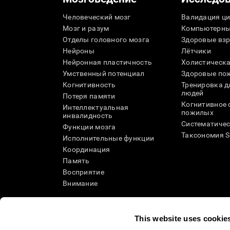
Человеческий мозг
Валидация ци
Мозг и разум
Компьютерны
Отделы головного мозга
Здоровые вз
Нейроны
Лётчики
Нейронная пластичность
Холистическа
Умственный потенциал
Здоровые пож
Когнитивность
Тренировка 
людей
Потеря памяти
Когнитивное 
Интеллектуальная
пожилых
инвалидность
Систематичес
Функции мозга
Таксономия 
Исполнительные функции
Координация
Память
Восприятие
Внимание
This website uses cookie