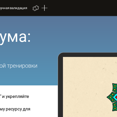
аучная валидация
ума:
ой тренировки
" и укрепляйте
му ресурсу для