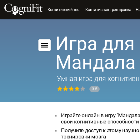
Когнитивный тест
Когнитивная тренировка
Н
Игра для 
Мандала
Умная игра для когнитивн
3.5
Играйте онлайн в игру "Мандала
свои когнитивные способности
Получите доступ к этому научно
тренировки мозга