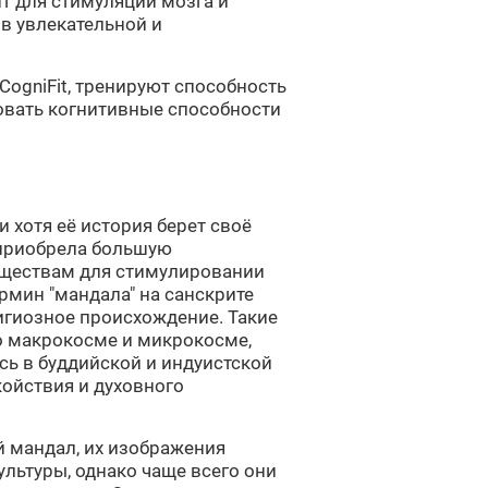
нт для стимуляции мозга и
в увлекательной и
 CogniFit, тренируют способность
овать когнитивные способности
и хотя её история берет своё
 приобрела большую
уществам для стимулировании
рмин "мандала" на санскрите
лигиозное происхождение. Такие
о макрокосме и микрокосме,
ь в буддийской и индуистской
койствия и духовного
 мандал, их изображения
ультуры, однако чаще всего они