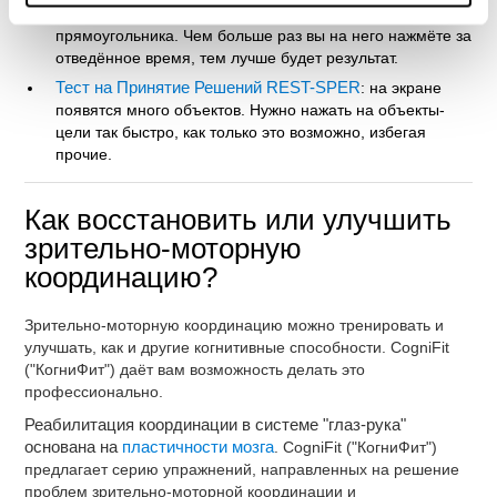
быстро, как только возможно, удерживаясь в центре
прямоугольника. Чем больше раз вы на него нажмёте за
отведённое время, тем лучше будет результат.
Тест на Принятие Решений REST-SPER
: на экране
появятся много объектов. Нужно нажать на объекты-
цели так быстро, как только это возможно, избегая
прочие.
Как восстановить или улучшить
зрительно-моторную
координацию?
Зрительно-моторную координацию можно тренировать и
улучшать, как и другие когнитивные способности. CogniFit
("КогниФит") даёт вам возможность делать это
профессионально.
Реабилитация координации в системе "глаз-рука"
основана на
пластичности мозга
. CogniFit ("КогниФит")
предлагает серию упражнений, направленных на решение
проблем зрительно-моторной координации и