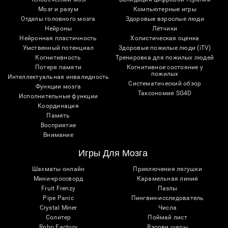
Мозг и разум
Компьютерные игры
Отделы головного мозга
Здоровые взрослые люди
Нейроны
Лётчики
Нейронная пластичность
Холистическая оценка
Умственный потенциал
Здоровые пожилые люди (iTV)
Когнитивность
Тренировка для пожилых людей
Потеря памяти
Когнитивное состояние у
пожилых
Интеллектуальная инвалидность
Систематический обзор
Функции мозга
Таксономия SG4D
Исполнительные функции
Координация
Память
Восприятие
Внимание
Игры Для Мозга
Шахматы онлайн
Приключения лягушки
Мини-кроссворд
Карамельная линия
Fruit Frenzy
Пазлы
Pipe Panic
Пингвин-исследователь
Crystal Miner
Числа
Солитер
Поймай лист
Robo Factory
Взорви шары