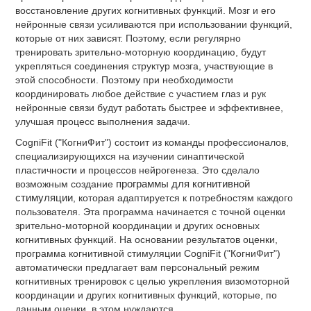
восстановление других когнитивных функций. Мозг и его
нейронные связи усиливаются при использовании функций,
которые от них зависят. Поэтому, если регулярно
тренировать зрительно-моторную координацию, будут
укрепляться соединения структур мозга, участвующие в
этой способности. Поэтому при необходимости
координировать любое действие с участием глаз и рук
нейронные связи будут работать быстрее и эффективнее,
улучшая процесс выполнения задачи.
CogniFit ("КогниФит") состоит из команды профессионалов,
специализирующихся на изучении синаптической
пластичности и процессов нейрогенеза. Это сделало
возможным создание
программы для когнитивной
стимуляции
, которая адаптируется к потребностям каждого
пользователя. Эта программа начинается с точной оценки
зрительно-моторной координации и других основных
когнитивных функций. На основании результатов оценки,
программа когнитивной стимуляции CogniFit ("КогниФит")
автоматически предлагает вам персональный режим
когнитивных тренировок с целью укрепления визомоторной
координации и других когнитивных функций, которые, по
данным оценки, в этом нуждаются.