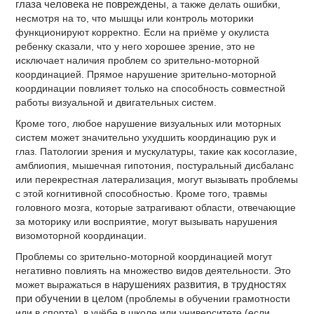
глаза человека не повреждены
, а также делать ошибки,
несмотря на то, что мышцы или контроль моторики
функционируют корректно. Если на приёме у окулиста
ребенку сказали, что у него хорошее зрение, это не
исключает наличия проблем со зрительно-моторной
координацией. Прямое нарушение зрительно-моторной
координации повлияет только на способность совместной
работы визуальной и двигательных систем.
Кроме того, любое нарушение визуальных или моторных
систем может значительно ухудшить координацию рук и
глаз. Патологии зрения и мускулатуры, такие как косоглазие,
амблиопия, мышечная гипотония, постуральный дисбаланс
или перекрестная латерализация, могут вызывать проблемы
с этой когнитивной способностью. Кроме того, травмы
головного мозга, которые затрагивают области, отвечающие
за моторику или восприятие, могут вызывать нарушения
визомоторной координации.
Проблемы со зрительно-моторной координацией могут
негативно повлиять на множество видов деятельности. Это
может выражаться в
нарушениях развития, в трудностях
при обучении в целом
(проблемы в обучении грамотности
или в спорте), в учёбе в школе или университете (если