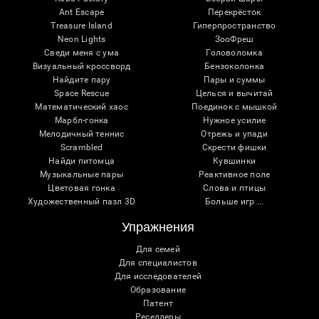
Ant Escape
Перекрёсток
Treasure Island
Гиперпространство
Neon Lights
ЗооФреш
Сведи меня с ума
Головоломка
Визуальный кроссворд
Бензоколонка
Найдите пару
Пары и суммы
Space Rescue
Целься и вычитай
Математический хаос
Поединок с мышкой
Марбл-гонка
Нужное усилие
Мелодичный теннис
Отрежь и упади
Scrambled
Скрести фишки
Найди питомца
Кувшинки
Музыкальные пары
Реактивное поле
Цветовая гонка
Слова и птицы
Художественный пазл 3D
Больше игр ...
Упражнения
Для семей
Для специалистов
Для исследователей
Образование
Патент
Реселлеры