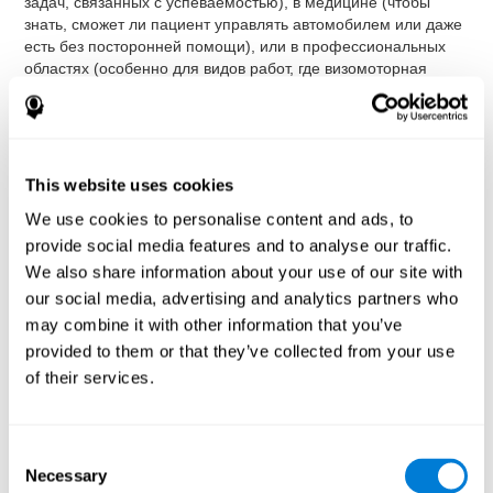
задач, связанных с успеваемостью), в медицине (чтобы
знать, сможет ли пациент управлять автомобилем или даже
есть без посторонней помощи), или в профессиональных
областях (особенно для видов работ, где визомоторная
координация наиболее важна, хотя даже для эффективной
работы в офисе хорошая координация в системе "глаз-рука"
также необходима).
Задания, которые предлагает CogniFit ("КогниФит") для
This website uses cookies
оценки этой когнитивной способности
основаны на
классических тестах: Висконсинском Тесте Сортировки
We use cookies to personalise content and ads, to
Карточек (WCST), Тесте Вариабельности Внимания (TOVA),
provide social media features and to analyse our traffic.
Задаче Визуальной Организации Хупера (VOT) и тесте
We also share information about your use of our site with
Струпа. Благодаря деятельности, направленной на
our social media, advertising and analytics partners who
координацию движений, которые связывают руки и
зрительное сопровождение с объектом, выполняется
may combine it with other information that you’ve
надежная оценка нервно-мышечных способностей
provided to them or that they’ve collected from your use
пользователя. Необходимо синхронизировать действие
of their services.
мышц, которые вызывают движение руки, чтобы задать
подходящую скорость и интенсивность. Помимо измерения
зрительно-моторной координации, программа также
Consent
оценивает когнитивную гибкость, распределённое внимание
Necessary
и мониторинг.
Selection