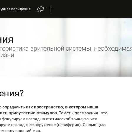
аучная валидация
ния
теристика зрительной системы, необходимая
жизни
рения?
пространство, в котором наша
о определить как
ить присутствие стимулов
. То есть, поле зрения - это
ы фокусируем взгляд на статической точке; то, что
руем взгляд, и ее окружение (периферия). С помощью
аем окружающий мир.