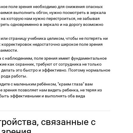
ное поле зрения необходимо для снижения опасных
раемся выполнить обгон, нужно посмотреть в зеркала
, на которую нам нужно перестроиться, не забывая
треть одновременно в зеркало и на дорогу возможно
 или страницу учебника целиком, чтобы не потерять ни
х корректировок недостаточно широкое поле зрения
ваемости.
а с наблюдением, поле зрения имеет фундаментальное
кие как охранник, требуют от сотрудника не только
 и делать это быстро и эффективно. Поэтому нормальное
 рода работы.
идите с маленьким ребёнком, "краем глаза" вам
 зрения позволяет нам видеть ребенка, не теряя из
ам быть эффективными и выполнять оба вида
тройства, связанные с
 зрения