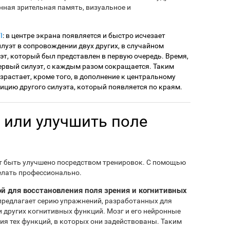
ная зрительная память, визуальное и
I
: в центре экрана появляется и быстро исчезает
илуэт в сопровождении двух других, в случайном
т, который был представлен в первую очередь. Время,
первый силуэт, с каждым разом сокращается. Таким
растает, кроме того, в дополнение к центральному
зицию другого силуэта, который появляется по краям.
 или улучшить поле
т быть улучшено посредством тренировок. С помощью
елать профессионально.
ой для восстановления поля зрения и когнитивных
редлагает серию упражнений, разработанных для
 других когнитивных функций. Мозг и его нейронные
ия тех функций, в которых они задействованы. Таким