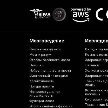
Мозговедение
Исследо
Человеческий мозг
Валидация ци
Мозг и разум
Компьютерны
Отделы головного мозга
Здоровые вз
Нейроны
Лётчики
Нейронная пластичность
Холистическа
Умственный потенциал
Здоровые пож
Когнитивность
Тренировка 
людей
Потеря памяти
Когнитивное 
Интеллектуальная
пожилых
инвалидность
Систематичес
Функции мозга
Таксономия 
Исполнительные функции