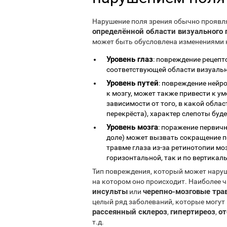
Нарушение поля зрения обычно проявл
определённой области визуального 
может быть обусловлена изменениями н
Уровень глаз
: повреждение рецепт
соответствующей области визуальн
Уровень путей
: повреждение нейр
к мозгу, может также привести к у
зависимости от того, в какой обла
перекрёста), характер слепоты буд
Уровень мозга
: поражение первич
доле) может вызвать сокращение по
травме глаза из-за ретинотопии моз
горизонтальной, так и по вертикаль
Тип повреждения, который может наруши
на котором оно происходит. Наиболее 
инсульты
черепно-мозговые тр
или
целый ряд заболеваний, которые могут 
рассеянный склероз
гипертиреоз
от
,
,
т.д.