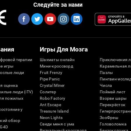
Следуйте за нами
вания
Игры Для Мозга
фровой терапии
Шахматы онлайн
Приключения л
е игры
Мини-кроссворд
Карамельная л
рослые люди
Fruit Frenzy
Пазлы
Pipe Panic
Пингвин-иссле
я оценка
Crystal Miner
Числа
илые люди (iTV)
Солитер
Поймай лист
для пожилых
Robo Factory
Взорви шары
Ant Escape
Перекрёсток
состояние у
Treasure Island
Гиперпростран
Neon Lights
ЗооФреш
кий обзор
Сведи меня с ума
Головоломка
SG4D
Визуальный кроссворд
Бензоколонка