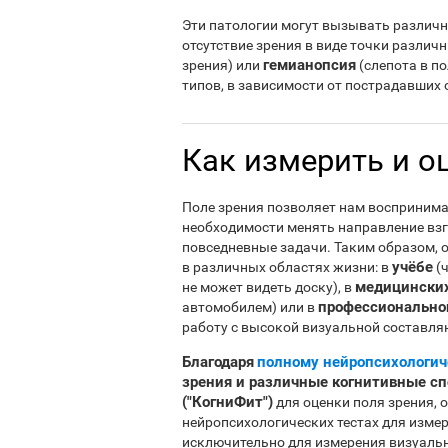
Эти патологии могут вызывать различн
отсутствие зрения в виде точки различн
гемианопсия
зрения) или
(слепота в п
типов, в зависимости от пострадавших 
Как измерить и о
Поле зрения позволяет нам воспринима
необходимости менять направление взг
повседневные задачи. Таким образом, 
учёбе
в различных областях жизни: в
(ч
медицинских
не может видеть доску), в
профессионально
автомобилем) или в
работу с высокой визуальной составля
Благодаря
полному нейропсихологич
зрения и различные когнитивные с
("КогниФит")
для оценки поля зрения, о
нейропсихологических тестах для измер
исключительно для измерения визуальн