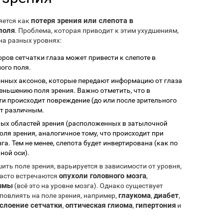
потеря зрения или слепота в
яется как
поля
. Проблема, которая приводит к этим ухудшениям,
а разных уровнях:
оров сетчатки глаза может привести к слепоте в
ого поля.
онных аксонов, которые передают информацию от глаза
меньшению поля зрения. Важно отметить, что в
сти происходит повреждение (до или после зрительного
ет различным.
ных областей зрения (расположенных в затылочной
ля зрения, аналогичное тому, что происходит при
га. Тем не менее, слепота будет инвертирована (как по
ной оси).
ть поле зрения, варьируется в зависимости от уровня,
опухоли головного мозга
часто встречаются
,
авмы
(всё это на уровне мозга). Однако существует
глаукома
диабет
повлиять на поле зрения, например,
,
,
слоение сетчатки
оптическая глиома
гипертония
,
,
и