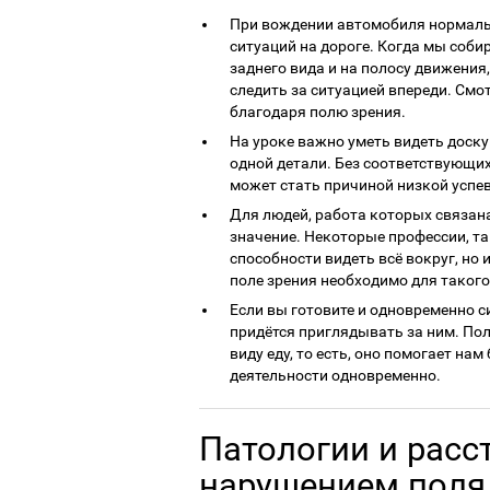
При вождении автомобиля нормаль
ситуаций на дороге. Когда мы соби
заднего вида и на полосу движения
следить за ситуацией впереди. Смо
благодаря полю зрения.
На уроке важно уметь видеть доску
одной детали. Без соответствующи
может стать причиной низкой успе
Для людей, работа которых связан
значение. Некоторые профессии, та
способности видеть всё вокруг, но
поле зрения необходимо для такого
Если вы готовите и одновременно с
придётся приглядывать за ним. Поле
виду еду, то есть, оно помогает н
деятельности одновременно.
Патологии и расс
нарушением поля