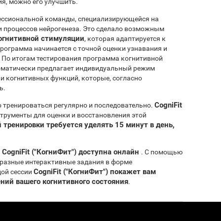
ия, можно его улучшить.
ессиональной команды, специализирующейся на
и процессов нейрогенеза. Это сделало возможным
огнитивной стимуляции
, которая адаптируется к
рограмма начинается с точной оценки узнавания и
 По итогам тестирования программа когнитивной
матически предлагает индивидуальный режим
 и когнитивных функций, которые, согласно
ь.
CogniFit
 тренироваться регулярно и последовательно.
трументы для оценки и восстановления этой
 тренировки требуется уделять 15 минут в день,
CogniFit ("КогниФит") доступна онлайн
. С помощью
разные интерактивные задания в форме
CogniFit ("КогниФит") покажет вам
дой сессии
ний вашего когнитивного состояния
.