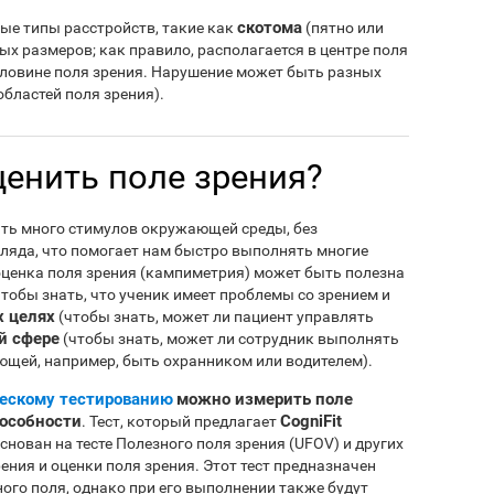
скотома
ые типы расстройств, такие как
(пятно или
ых размеров; как правило, располагается в центре поля
оловине поля зрения. Нарушение может быть разных
областей поля зрения).
ценить поле зрения?
ть много стимулов окружающей среды, без
ляда, что помогает нам быстро выполнять многие
оценка поля зрения (кампиметрия) может быть полезна
тобы знать, что ученик имеет проблемы со зрением и
 целях
(чтобы знать, может ли пациент управлять
й сфере
(чтобы знать, может ли сотрудник выполнять
ющей, например, быть охранником или водителем).
ескому тестированию
можно измерить поле
пособности
CogniFit
. Тест, который предлагает
снован на тесте Полезного поля зрения (UFOV) и других
ения и оценки поля зрения. Этот тест предназначен
ого поля, однако при его выполнении также будут