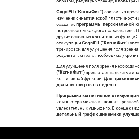
образом, регулярно тренируя поле зрен
CogniFit ("КогниФит")
состоит из проф
изучении синаптической пластичности 
программы персональной к
создание
потребностям каждого пользователя. П
других основных когнитивных функций.
CogniFit ("КогниФит")
стимуляции
авто
тренировок для улучшения поля зрения
результатам теста, необходимо укрепит
Для улучшения поля зрения необходимо
("КогниФит")
предлагает надёжные инс
Для правильной
когнитивной функции.
два или три раза в неделю
.
Программа когнитивной стимуляции 
компьютера можно выполнять разнооб
увлекательных умных игр. В конце каж
детальный график динамики улучше