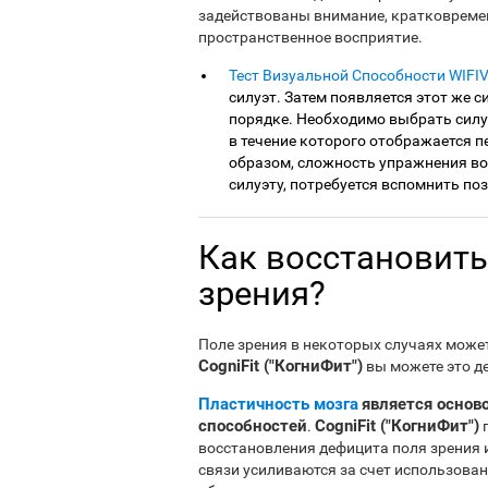
задействованы внимание, кратковремен
пространственное восприятие.
Тест Визуальной Способности WIFIV
силуэт. Затем появляется этот же с
порядке. Необходимо выбрать силуэ
в течение которого отображается 
образом, сложность упражнения воз
силуэту, потребуется вспомнить по
Как восстановить
зрения?
Поле зрения в некоторых случаях може
CogniFit ("КогниФит")
вы можете это д
Пластичность мозга
является основ
способностей
CogniFit ("КогниФит")
.
п
восстановления дефицита поля зрения и
связи усиливаются за счет использован