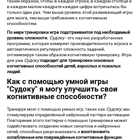
таким образом, чтобы в каждой строке, в каждом столбце и
в каждом малом квадрате каждая цифра встречалась бы
только один раз. Чем выше уровень этой развивающей игры
для мозга, тем выше требования к когнитивным
способностям.
По мере тренировки игра подстраивается под необходимый
уровень сложности
.
Судоку
- это научно разработанная
программа, которая измеряет производительность игрока и
автоматически регулирует сложность заданий,
оптимизируя таким образом когнитивную тренировку. Игра
для ума
Судоку
подходит для тренировки основных
когнитивных способностей детей, взрослых и пожилых
людей
.
Как с помощью умной игры
"Судоку" я могу улучшить свои
когнитивные способности?
Тренируя мозг с помощью умных игр, таких как
Судоку
, мы
стимулируем определённый нейронный паттерн активации.
Повторение этого паттерна с помощью тренировки может
содействовать созданию новых синапсов и нейронных
сетей, способных реорганизовать и
восстановить
ослабленные или повреждённые когнитивные функции
.