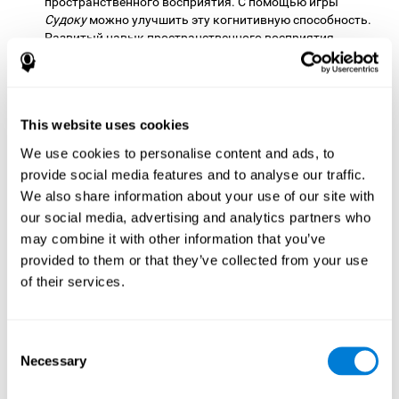
пространственного восприятия. С помощью игры
Судоку
можно улучшить эту когнитивную способность.
Развитый навык пространственного восприятия
позволяет нам корректно перемещаться в окружающем
пространстве, например, не заезжать на соседнюю
полосу при вождении автомобиля.
Ингибиция:
типичная ошибка в этом задании -
This website uses cookies
перепутать или проигнорировать какое-то число или
We use cookies to personalise content and ads, to
записать его в неправильном квадрате. Важно вовремя
provide social media features and to analyse our traffic.
обнаружить ошибку и остановиться. Окружающая
среда сложна и постоянно меняется, в связи с чем мы
We also share information about your use of our site with
можем выполнять действия, не соответствующие той
our social media, advertising and analytics partners who
или иной ситуации, из-за происходящих изменений или
may combine it with other information that you’ve
из-за того, что мы ошиблись. Очень важно уметь
provided to them or that they’ve collected from your use
вовремя остановиться, чтобы избежать этих проблем.
of their services.
Это случается, например, когда мы пишем сообщение
другу и по ошибке печатаем что-то не то. Нужно быть
способным вовремя исправить ошибку прежде, чем
отправить сообщение.
Consent
Necessary
Selection
Кратковременная фонологическая память:
для
быстрого и точного ответа необходимо помнить числа,