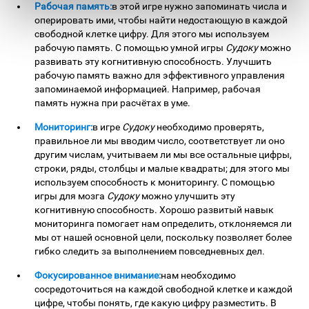
Рабочая память:
в этой игре нужно запоминать числа и
оперировать ими, чтобы найти недостающую в каждой
свободной клетке цифру. Для этого мы используем
рабочую память. С помощью умной игры
Судоку
можно
развивать эту когнитивную способность. Улучшить
рабочую память важно для эффективного управления
запоминаемой информацией. Например, рабочая
память нужна при расчётах в уме.
Мониторинг:
в игре
Судоку
необходимо проверять,
правильное ли мы вводим число, соответствует ли оно
другим числам, учитываем ли мы все остальные цифры,
строки, ряды, столбцы и малые квадраты; для этого мы
используем способность к мониторингу. С помощью
игры для мозга
Судоку
можно улучшить эту
когнитивную способность. Хорошо развитый навык
мониторинга помогает нам определить, отклоняемся ли
мы от нашей основной цели, поскольку позволяет более
гибко следить за выполнением повседневных дел.
Фокусированное внимание:
нам необходимо
сосредоточиться на каждой свободной клетке и каждой
цифре, чтобы понять, где какую цифру разместить. В