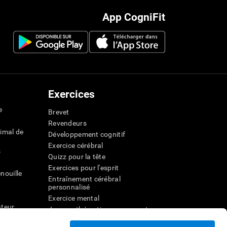
App CogniFit
Exercices
e
Brevet
Revendeurs
imal de
Développement cognitif
Exercice cérébral
s
Quizz pour la tête
Exercices pour l'esprit
nouille
Entraînement cérébral
personnalisé
Exercice mental
ateur
Jeux mathématiques amusants
Compréhension de lecture