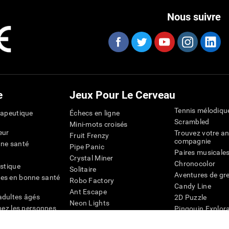
Nous suivre
e
Jeux Pour Le Cerveau
Tennis mélodiqu
rapeutique
Échecs en ligne
Scrambled
Mini-mots croisés
eur
Trouvez votre an
Fruit Frenzy
compagnie
nne santé
Pipe Panic
Paires musicale
Crystal Miner
Chronocolor
istique
Solitaire
Aventures de gre
es en bonne santé
Robo Factory
Candy Line
Ant Escape
adultes âgés
2D Puzzle
Neon Lights
chez les personnes
Pingouin Explor
Rends moi fou
Chiffres
mots croisés visuels
émique