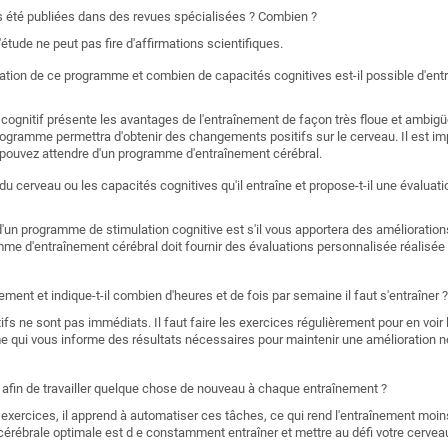
les été publiées dans des revues spécialisées ? Combien ?
'étude ne peut pas fire d'affirmations scientifiques.
sation de ce programme et combien de capacités cognitives est-il possible d'entr
ognitif présente les avantages de l'entraînement de façon très floue et ambigü
rogramme permettra d'obtenir des changements positifs sur le cerveau. Il est im
s pouvez attendre d'un programme d'entraînement cérébral.
 du cerveau ou les capacités cognitives qu'il entraîne et propose-t-il une évalu
d'un programme de stimulation cognitive est s'il vous apportera des améliorations
mme d'entraînement cérébral doit fournir des évaluations personnalisée réalisée
ement et indique-t-il combien d'heures et de fois par semaine il faut s'entraîner ?
ifs ne sont pas immédiats. Il faut faire les exercices régulièrement pour en voir l
e qui vous informe des résultats nécessaires pour maintenir une amélioration n
é, afin de travailler quelque chose de nouveau à chaque entraînement ?
 exercices, il apprend à automatiser ces tâches, ce qui rend l'entraînement moi
 cérébrale optimale est d e constamment entraîner et mettre au défi votre cervea