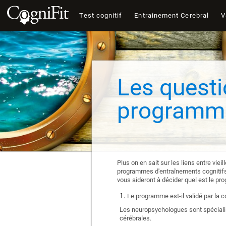
Test cognitif
Entrainement Cerebral
V
Les questi
programme
Plus on en sait sur les liens entre vie
programmes d'entraînements cognitifs e
vous aideront à décider quel est le pr
Le programme est-il validé par la 
Les neuropsychologues sont spécialis
cérébrales.