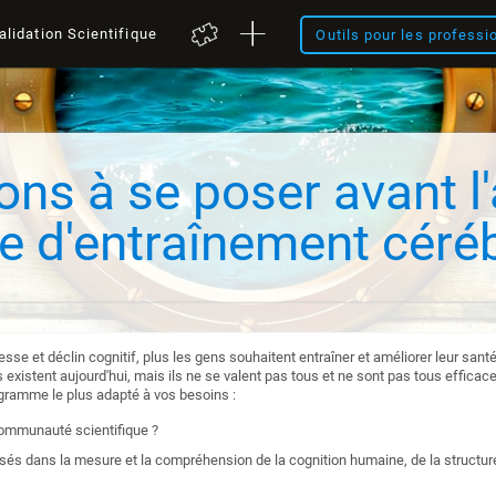
alidation Scientifique
Outils pour les professi
ons à se poser avant l
 d'entraînement céréb
illesse et déclin cognitif, plus les gens souhaitent entraîner et améliorer leur sa
xistent aujourd'hui, mais ils ne se valent pas tous et ne sont pas tous efficac
ogramme le plus adapté à vos besoins :
communauté scientifique ?
és dans la mesure et la compréhension de la cognition humaine, de la structure