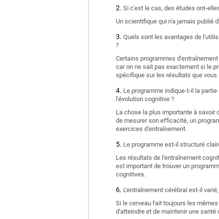
Si c'est le cas, des études ont-el
Un scientifique qui n'a jamais publié d
Quels sont les avantages de l'utili
?
Certains programmes d'entraînement c
car on ne sait pas exactement si le p
spécifique sur les résultats que vou
Le programme indique-t-il la partie
l'évolution cognitive ?
La chose la plus importante à savoir 
de mesurer son efficacité, un progra
exercices d'entraînement.
Le programme est-il structuré clair
Les résultats de l'entraînement cognit
est important de trouver un programm
cognitives.
L'entraînement cérébral est-il vari
Si le cerveau fait toujours les mêmes
d'atteindre et de maintenir une santé