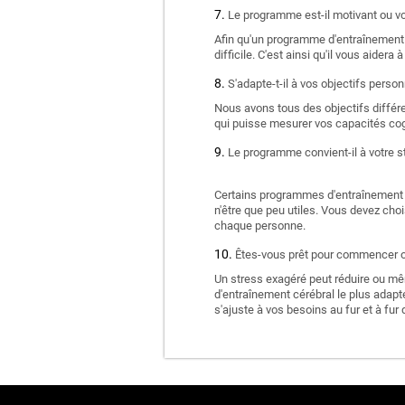
Le programme est-il motivant ou vou
Afin qu'un programme d'entraînement c
difficile. C'est ainsi qu'il vous aidera 
S'adapte-t-il à vos objectifs person
Nous avons tous des objectifs différe
qui puisse mesurer vos capacités cogn
Le programme convient-il à votre st
Certains programmes d'entraînement cé
n'être que peu utiles. Vous devez cho
chaque personne.
Êtes-vous prêt pour commencer ou
Un stress exagéré peut réduire ou mê
d'entraînement cérébral le plus adapté 
s'ajuste à vos besoins au fur et à fur