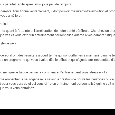
s paraît-il facile après avoir joué peu de temps ?
érébral fonctionne véritablement, il doit pouvoir mesurer votre évolution et pro
à vous améliorer.
nels ?
nts quant à l'atteinte et l'amélioration de notre santé cérébrale. Cherchez un p
itives et vous offrir un entraînement personnalisé adapté à vos caractéristiqu
yle de vie ?
rébral ont des résultats à court terme qui sont difficiles à maintenir dans le t
isir un programme qui vous évalue dès le début et qui s'ajuste aux nécessités d'
 rien que le fait de penser à commencer l'entraînement vous stresse-t-il ?
me empêcher la neurogénèse, à savoir la création de nouvelles neurones ou ce
pour vous sera celui qui vous offre un entraînement personnalisé qui ne soit ni tro
 que vous vous entraînez.