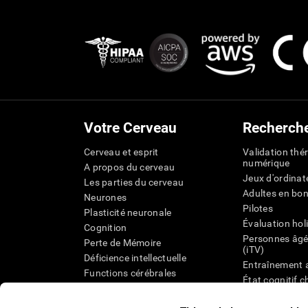
Votre Cerveau
Recherch
Cerveau et esprit
Validation thé
numérique
A propos du cerveau
Jeux d'ordinat
Les parties du cerveau
Adultes en bo
Neurones
Pilotes
Plasticité neuronale
Évaluation hol
Cognition
Personnes âgé
Perte de Mémoire
(iTV)
Déficience intellectuelle
Entraînement 
Functions cérébrales
État cognitif 
Perception
âgées
Attention
Révision syst