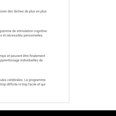
poser des tâches de plus en plus
rogramme de stimulation cognitive
es et nécessités personnelles.
emps et peuvent être finalement
apprentissage individuelles de
llules cérébrales. Le programme
p difficile ni trop facile et qui