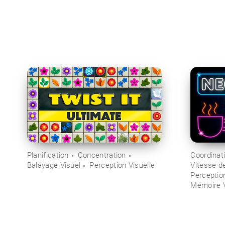
Planification
Concentration
Coordinat
Balayage Visuel
Perception Visuelle
Vitesse d
Perceptio
Mémoire V