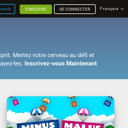
Français
S'INSCRIRE
SE CONNECTER
onnels
sprit. Mettez votre cerveau au défi et
sayez-les.
Inscrivez-vous Maintenant