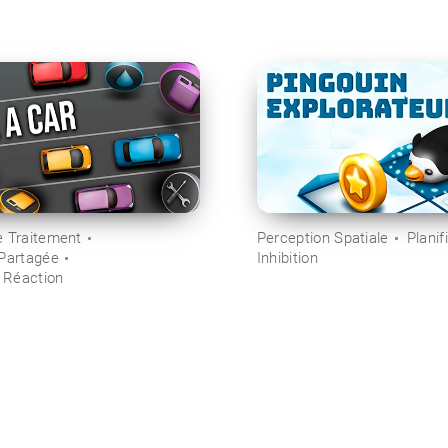
e Traitement
Perception Spatiale
Planif
 Partagée
Inhibition
 Réaction