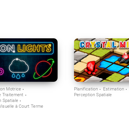
ion Motrice
Planification
Estimation
e Traitement
Perception Spatiale
n Spatiale
isuelle à Court Terme