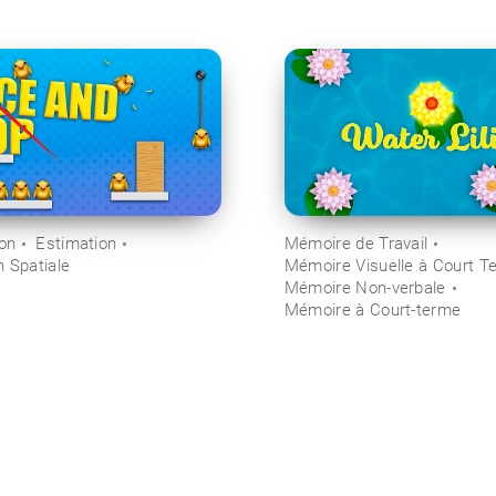
ion
Estimation
Mémoire de Travail
n Spatiale
Mémoire Visuelle à Court T
Mémoire Non-verbale
Mémoire à Court-terme