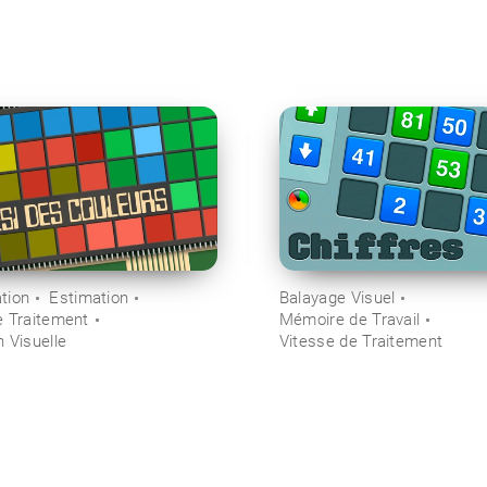
tion
Estimation
Balayage Visuel
e Traitement
Mémoire de Travail
 Visuelle
Vitesse de Traitement