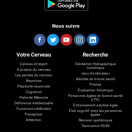
Nous suivre
Votre Cerveau
Recherche
Cerveau et esprit
Validation thérapeutique
numérique
A propos du cerveau
Jeux d'ordinateur
Les parties du cerveau
Adultes en bonne santé
Neurones
Pilotes
Plasticité neuronale
Évaluation holistique
Cognition
Personnes âgées en bonne santé
Perte de Mémoire
(iTV)
Déficience intellectuelle
Entraînement adultes âgés
Functions cérébrales
État cognitif chez les personnes
Perception
âgées
Attention
Révision systémique
Taxonomie SG4D