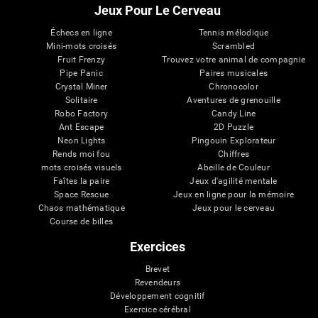
Jeux Pour Le Cerveau
Échecs en ligne
Tennis mélodique
Mini-mots croisés
Scrambled
Fruit Frenzy
Trouvez votre animal de compagnie
Pipe Panic
Paires musicales
Crystal Miner
Chronocolor
Solitaire
Aventures de grenouille
Robo Factory
Candy Line
Ant Escape
2D Puzzle
Neon Lights
Pingouin Explorateur
Rends moi fou
Chiffres
mots croisés visuels
Abeille de Couleur
Faîtes la paire
Jeux d'agilité mentale
Space Rescue
Jeux en ligne pour la mémoire
Chaos mathématique
Jeux pour le cerveau
Course de billes
Exercices
Brevet
Revendeurs
Développement cognitif
Exercice cérébral