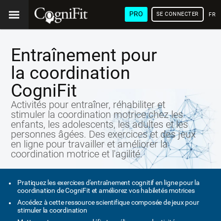
PRO
SE CONNECTER
FRA
Entraînement pour
la coordination
CogniFit
Activités pour entraîner, réhabiliter et
stimuler la coordination motrice chez les
enfants, les adolescents, les adultes et les
personnes âgées. Des exercices et des jeux
en ligne pour travailler et améliorer la
coordination motrice et l'agilité.
Pratiquez les exercices d'entraînement cognitif en ligne pour la
coordination de CogniFit et améliorez vos habiletés motrices
Accédez à cette ressource scientifique composée de jeux pour
stimuler la coordination