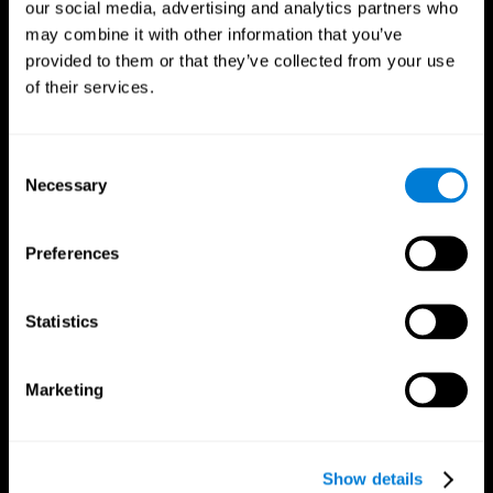
our social media, advertising and analytics partners who
may combine it with other information that you’ve
provided to them or that they’ve collected from your use
of their services.
Consent
Nous suivre
Necessary
Selection
Preferences
Votre Cerveau
Recherche
Statistics
Cerveau et esprit
Validation thérapeutique
numérique
A propos du cerveau
Jeux d'ordinateur
Les parties du cerveau
Adultes en bonne santé
Neurones
Marketing
Pilotes
Plasticité neuronale
Évaluation holistique
Cognition
Personnes âgées en bonne santé
Perte de Mémoire
(iTV)
Déficience intellectuelle
Show details
Entraînement adultes âgés
Functions cérébrales