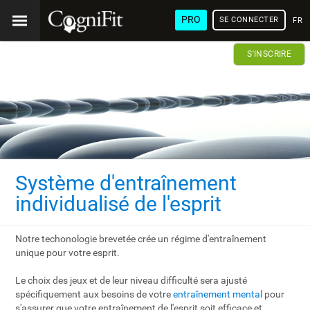
PRO
SE CONNECTER
FRA
S'INSCRIRE
Système d'entraînement
individualisé de l'esprit
Notre techonologie brevetée crée un régime d'entraînement
unique pour votre esprit.
Le choix des jeux et de leur niveau difficulté sera ajusté
spécifiquement aux besoins de votre
entraînement mental
pour
s'assurer que votre entraînement de l'esprit soit efficace et