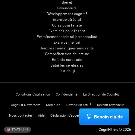
Brevet
Revendeurs
Développement cognitif
Exercice cérébral
Quizz pour la tête
Exercices pour l'esprit
Entraînement cérébral personnalisé
Exercice mental
Jeux mathématiques amusants
Compréhension de lecture
Enfants surdoués
Batailles cérébrales
Test de QI
Conditions d'utilisation
Confidentialité
La Direction de CogniFit
CogniFit Newsroom
Media Kit
Devenir un affilié
Devenir revendeur
Nous contacter
Aide
Déclaration d'accessibilité
Centre de Confiance
Besoin d'aide
CogniFit Inc © 2026
ETATS-UNIS