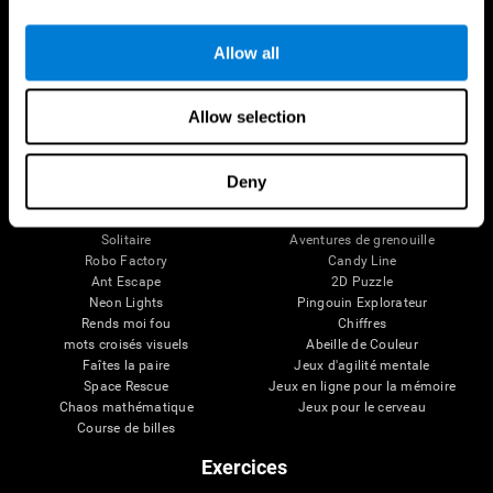
État cognitif chez les personnes
Perception
âgées
Attention
Révision systémique
Allow all
Taxonomie SG4D
Jeux Pour Le Cerveau
Allow selection
Échecs en ligne
Tennis mélodique
Mini-mots croisés
Scrambled
Fruit Frenzy
Trouvez votre animal de compagnie
Deny
Pipe Panic
Paires musicales
Crystal Miner
Chronocolor
Solitaire
Aventures de grenouille
Robo Factory
Candy Line
Ant Escape
2D Puzzle
Neon Lights
Pingouin Explorateur
Rends moi fou
Chiffres
mots croisés visuels
Abeille de Couleur
Faîtes la paire
Jeux d'agilité mentale
Space Rescue
Jeux en ligne pour la mémoire
Chaos mathématique
Jeux pour le cerveau
Course de billes
Exercices