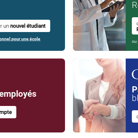
R
ur un
nouvel étudiant
onnel pour une école
ou
P
 employés
b
ompte