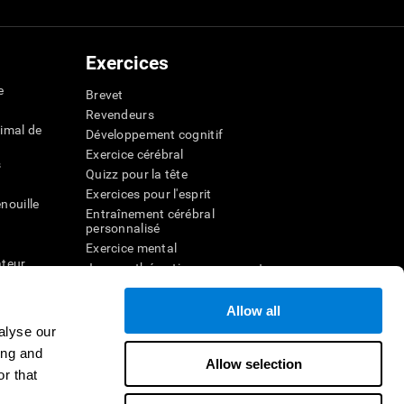
Exercices
e
Brevet
Revendeurs
imal de
Développement cognitif
Exercice cérébral
s
Quizz pour la tête
Exercices pour l'esprit
nouille
Entraînement cérébral
personnalisé
Exercice mental
ateur
Jeux mathématiques amusants
Compréhension de lecture
ur
Enfants surdoués
Allow all
entale
Batailles cérébrales
alyse our
r la
Test de QI
ing and
Allow selection
r that
veau