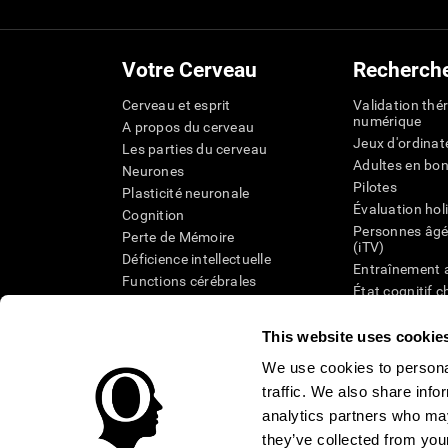
Votre Cerveau
Recherch
Cerveau et esprit
Validation thé
numérique
A propos du cerveau
Jeux d'ordinat
Les parties du cerveau
Adultes en bo
Neurones
Pilotes
Plasticité neuronale
Évaluation hol
Cognition
Personnes âgé
Perte de Mémoire
(iTV)
Déficience intellectuelle
Entraînement 
Functions cérébrales
État cognitif 
Perception
âgées
Attention
Révision syst
This website uses cookie
Taxonomie SG
We use cookies to personal
traffic. We also share info
analytics partners who may
they’ve collected from your