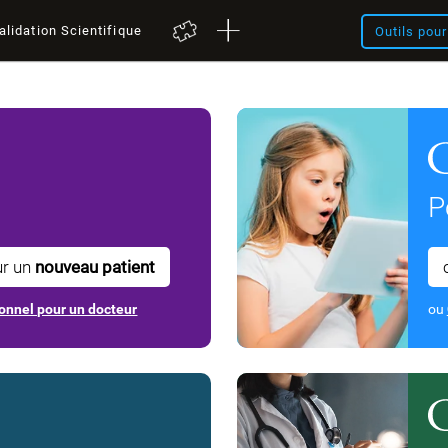
alidation Scientifique
Outils pou
P
ur un
nouveau patient
onnel pour un docteur
ou