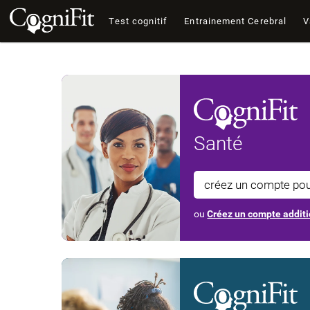
Test cognitif
Entrainement Cerebral
V
Santé
créez un compte po
ou
Créez un compte additi