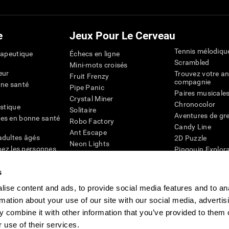
e
Jeux Pour Le Cerveau
Tennis mélodiqu
rapeutique
Échecs en ligne
Scrambled
Mini-mots croisés
eur
Trouvez votre an
Fruit Frenzy
compagnie
nne santé
Pipe Panic
Paires musicale
Crystal Miner
Chronocolor
istique
Solitaire
Aventures de gre
es en bonne santé
Robo Factory
Candy Line
Ant Escape
adultes âgés
2D Puzzle
Neon Lights
chez les personnes
Pingouin Explor
Rends moi fou
Chiffres
mots croisés visuels
émique
s
Abeille de Coule
Faîtes la paire
4D
Jeux d'agilité m
ise content and ads, to provide social media features and to an
Space Rescue
Jeux en ligne pou
Chaos mathématique
rmation about your use of our site with our social media, advertis
mémoire
Course de billes
 combine it with other information that you’ve provided to them o
Jeux pour le cer
 use of their services.