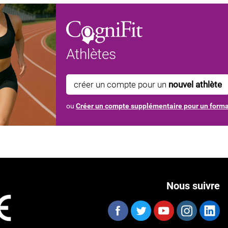
Athlètes
créer un compte pour un
nouvel athlète
ou
Créer un compte supplémentaire pour un form
Nous suivre