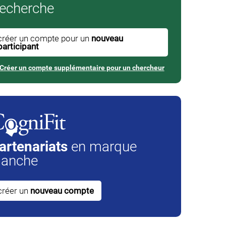
echerche
créer un compte pour un
nouveau
participant
Créer un compte supplémentaire pour un chercheur
artenariats
en marque
lanche
créer un
nouveau compte