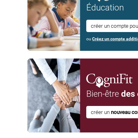
Éducation
créer un compte po
ou
Créez un compte additi
Bien-être
des
créer un
nouveau c