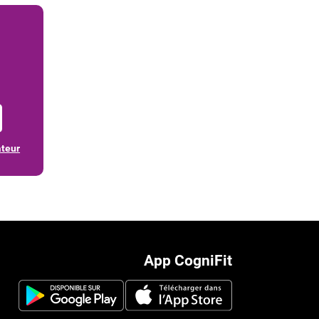
ateur
App CogniFit