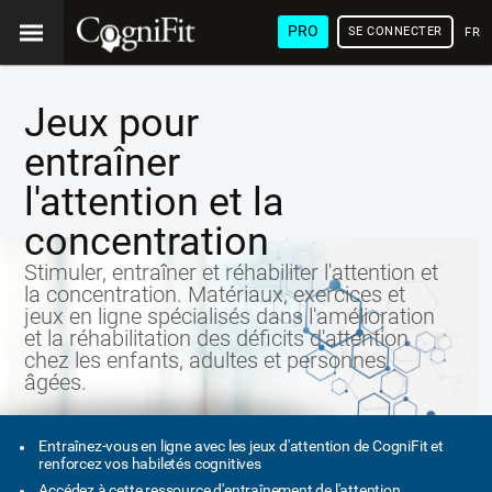
PRO
SE CONNECTER
FRA
Jeux pour
entraîner
l'attention et la
concentration
Stimuler, entraîner et réhabiliter l'attention et
la concentration. Matériaux, exercices et
jeux en ligne spécialisés dans l'amélioration
et la réhabilitation des déficits d'attention
chez les enfants, adultes et personnes
âgées.
Entraînez-vous en ligne avec les jeux d'attention de CogniFit et
renforcez vos habiletés cognitives
Accédez à cette ressource d'entraînement de l'attention