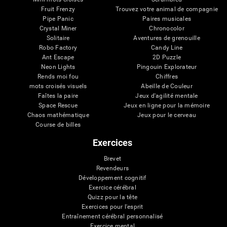
Fruit Frenzy
Trouvez votre animal de compagnie
Pipe Panic
Paires musicales
Crystal Miner
Chronocolor
Solitaire
Aventures de grenouille
Robo Factory
Candy Line
Ant Escape
2D Puzzle
Neon Lights
Pingouin Explorateur
Rends moi fou
Chiffres
mots croisés visuels
Abeille de Couleur
Faîtes la paire
Jeux d'agilité mentale
Space Rescue
Jeux en ligne pour la mémoire
Chaos mathématique
Jeux pour le cerveau
Course de billes
Exercices
Brevet
Revendeurs
Développement cognitif
Exercice cérébral
Quizz pour la tête
Exercices pour l'esprit
Entraînement cérébral personnalisé
Exercice mental