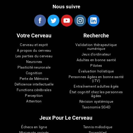
Nous suivre
Votre Cerveau
Recherche
Cerveau et esprit
Validation thérapeutique
numérique
A propos du cerveau
Jeux d'ordinateur
Les parties du cerveau
Adultes en bonne santé
Neurones
Pilotes
Plasticité neuronale
Évaluation holistique
Cognition
Personnes âgées en bonne santé
Perte de Mémoire
(iTV)
Déficience intellectuelle
Entraînement adultes âgés
Functions cérébrales
État cognitif chez les personnes
Perception
âgées
Attention
Révision systémique
Taxonomie SG4D
Jeux Pour Le Cerveau
Échecs en ligne
Tennis mélodique
Mini-mots croisés
Scrambled