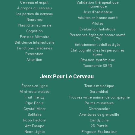
Cerveau et esprit
Validation thérapeutique
numérique
A propos du cerveau
Jeux d'ordinateur
Les parties du cerveau
Adultes en bonne santé
Neurones
Pilotes
Plasticité neuronale
Évaluation holistique
Cognition
Personnes âgées en bonne santé
Perte de Mémoire
(iTV)
Déficience intellectuelle
Entraînement adultes âgés
Functions cérébrales
État cognitif chez les personnes
Perception
âgées
Attention
Révision systémique
Taxonomie SG4D
Jeux Pour Le Cerveau
Échecs en ligne
Tennis mélodique
Mini-mots croisés
Scrambled
Fruit Frenzy
Trouvez votre animal de compagnie
Pipe Panic
Paires musicales
Crystal Miner
Chronocolor
Solitaire
Aventures de grenouille
Robo Factory
Candy Line
Ant Escape
2D Puzzle
Neon Lights
Pingouin Explorateur