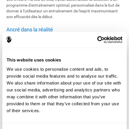
programme d'entraînement optimal, personnalisé dans le but de
donner à l'utilisateur un entraînement de l'esprit maximumisant
son efficacité dès le début.
Ancré dans la réalité
Le SEI™ (Système d'Entraînement Individualisé) est une
application brevetée et technologiquement avancée en temps
réel, qui gère le programme d'entraînement de chaque utilisateur.
En utilisant des algorithmes sophistiqués sur les données
This website uses cookies
fournies par l'évaluation, le SEI™ configure un programme
d'entraînement individualisé proposant un équilibre optimal entre
We use cookies to personalise content and ads, to
les tâches et les niveaux de difficulté en fonction du profil cognitif
provide social media features and to analyse our traffic.
de l'utilisateur en vue d'assurer le développement cognitif. En
We also share information about your use of our site with
cours, le SEI™ assure une efficacité maximale d'entraînement en
our social media, advertising and analytics partners who
surveillant continuellement la performance de l'utilisateur et en
ajustant les tâches en temps réel.
may combine it with other information that you’ve
provided to them or that they’ve collected from your use
L'entraînement individualisé rendu possible
of their services.
Le SEI™ offre un réglage bi-directionnel pointu au niveau du défi
rendant plus difficile ou plus facile la difficulté en se basant sur la
performance actuelle de l'utilisateur.