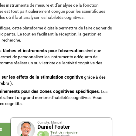
les instruments de mesure et d'analyse de la fonction
ue est tout particulièrement conçue pour les scientifiques
s où il faut analyser les habiletés cognitives.
ifique, cette plateforme digitale permettra de faire gagner du
ipants. Le tout en facilitant la réception, la gestion et
a recherche.
s tâches et instruments pour l'observation
ainsi que
 permet de personnaliser les instruments adéquats de
mme réaliser un suivi stricte de l'activité cognitive des
sur les effets de la stimulation cognitive
grâce à des
ébral).
raînements pour des zones cognitives spécifiques
: Les
traînent un grand nombre d'habiletés cognitives. Vous
es cognitifs.
Compte: Manual
Daniel Foster
e
Test de mémoire
Groupe témoin