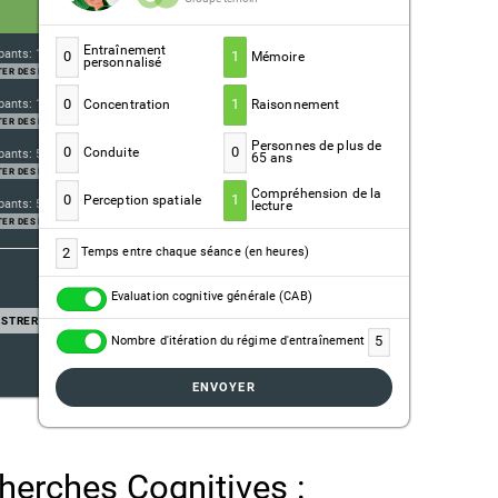
Entraînement
pants: 11
0
1
Mémoire
personnalisé
ER DES PARTICIPANTS
0
1
pants: 11
Concentration
Raisonnement
ER DES PARTICIPANTS
Personnes de plus de
0
0
Conduite
pants: 5
65 ans
ER DES PARTICIPANTS
Compréhension de la
0
1
Perception spatiale
pants: 5
lecture
ER DES PARTICIPANTS
2
Temps entre chaque séance (en heures)
Evaluation cognitive générale (CAB)
ISTRER
5
Nombre d'itération du régime d'entraînement
ENVOYER
herches Cognitives :