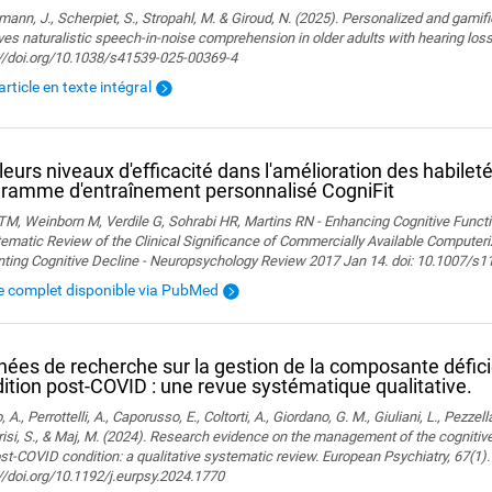
ann, J., Scherpiet, S., Stropahl, M. & Giroud, N. (2025). Personalized and gamifi
es naturalistic speech-in-noise comprehension in older adults with hearing loss. 
://doi.org/10.1038/s41539-025-00369-4
'article en texte intégral
leurs niveaux d'efficacité dans l'amélioration des habileté
ramme d'entraînement personnalisé CogniFit
M, Weinborn M, Verdile G, Sohrabi HR, Martins RN - Enhancing Cognitive Functio
ematic Review of the Clinical Significance of Commercially Available Computeriz
nting Cognitive Decline - Neuropsychology Review 2017 Jan 14. doi: 10.1007/s
le complet disponible via PubMed
ées de recherche sur la gestion de la composante défici
ition post-COVID : une revue systématique qualitative.
, A., Perrottelli, A., Caporusso, E., Coltorti, A., Giordano, G. M., Giuliani, L., Pezzella
isi, S., & Maj, M. (2024). Research evidence on the management of the cogniti
st-COVID condition: a qualitative systematic review. European Psychiatry, 67(1).
//doi.org/10.1192/j.eurpsy.2024.1770