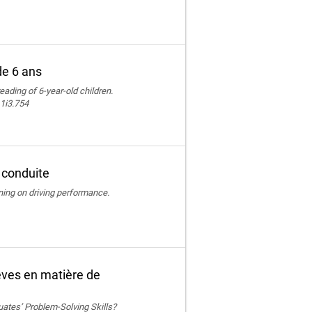
de 6 ans
reading of 6-year-old children.
11i3.754
 conduite
ining on driving performance.
èves en matière de
ates’ Problem-Solving Skills?