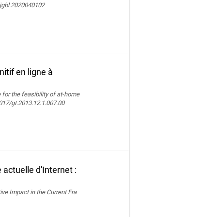
ijgbl.2020040102
itif en ligne à
e for the feasibility of at-home
.4017/gt.2013.12.1.007.00
actuelle d'Internet :
ive Impact in the Current Era