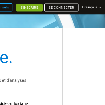
Français
S'INSCRIRE
SE CONNECTER
onnels
e.
s et d'analyses
it vs. les jeux