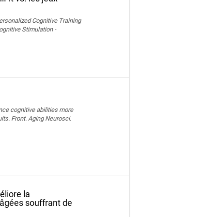
ersonalized Cognitive Training
nitive Stimulation -
nce cognitive abilities more
lts. Front. Aging Neurosci.
liore la
 âgées souffrant de