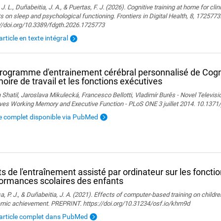
 J. L., Duñabeitia, J. A., & Puertas, F. J. (2026). Cognitive training at home for cli
s on sleep and psychological functioning. Frontiers in Digital Health, 8, 1725773
://doi.org/10.3389/fdgth.2026.1725773
'article en texte intégral
rogramme d'entrainement cérébral personnalisé de Cogni
ire de travail et les fonctions exécutives
 Shatil, Jaroslava Mikulecká, Francesco Bellotti, Vladimír Burěs - Novel Televis
ves Working Memory and Executive Function - PLoS ONE 3 juillet 2014. 10.1371
le complet disponible via PubMed
ts de l'entraînement assisté par ordinateur sur les foncti
ormances scolaires des enfants
, P. J., & Duñabeitia, J. A. (2021). Effects of computer-based training on childr
mic achievement. PREPRINT. https://doi.org/10.31234/osf.io/khm9d
l'article complet dans PubMed