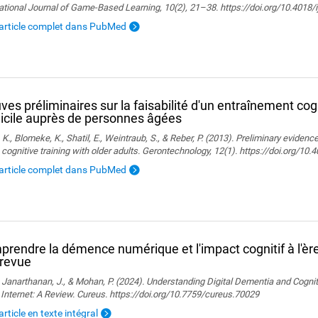
ational Journal of Game-Based Learning, 10(2), 21–38. https://doi.org/10.4018/
l'article complet dans PubMed
ves préliminaires sur la faisabilité d'un entraînement cogn
cile auprès de personnes âgées
, K., Blomeke, K., Shatil, E., Weintraub, S., & Reber, P. (2013). Preliminary evidenc
 cognitive training with older adults. Gerontechnology, 12(1). https://doi.org/10
l'article complet dans PubMed
rendre la démence numérique et l'impact cognitif à l'ère 
 revue
., Janarthanan, J., & Mohan, P. (2024). Understanding Digital Dementia and Cognit
 Internet: A Review. Cureus. https://doi.org/10.7759/cureus.70029
'article en texte intégral