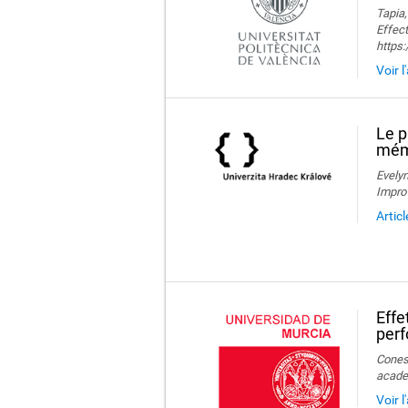
Tapia,
Effect
https
Voir l
Le p
mémo
Evelyn
Impro
Artic
Effe
perf
Conesa
acade
Voir 