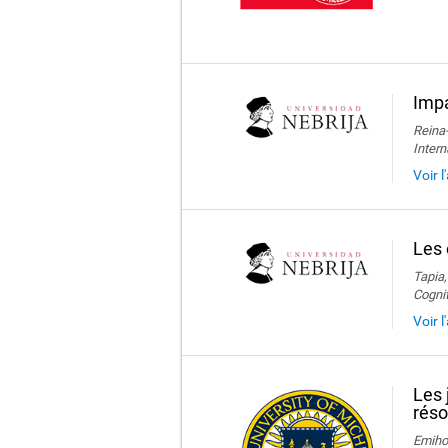
Impa
Reina-
Intern
Voir l
Les 
Tapia,
Cogni
Voir l
Les 
réso
Emihov