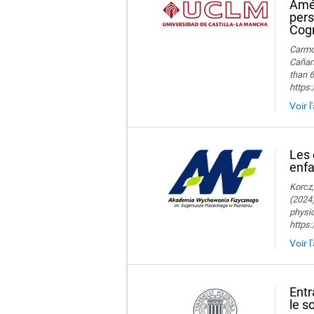
Amél
pers
Cogn
Carmon
Cañame
than 6
https
Voir l
Les 
enfa
Korcz,
(2024)
physic
https
Voir l
Entr
le s