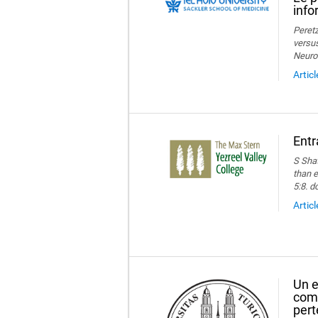
info
Peretz
versus
Neuro
Artic
Entr
S Shat
than e
5:8. d
Artic
Un e
comp
pert