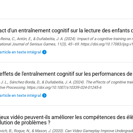
ct d'un entraînement cognitif sur la lecture des enfants 
Reina, C., Antón, E., & Duñabeitia, J. A. (2024). Impact of a cognitive training on 
ational Journal of Serious Games, 11(3), 45–69. https://doi.org/10.17083/ijsg.v
'article en texte intégral
effets de l'entraînement cognitif sur les performances de
 J. L., Sánchez-Borda, D., & Duñabeitia, J. A. (2024). The effects of cognitive tra
tive Processing. https://doi.org/10.1007/s10339-024-01245-6
'article en texte intégral
jeux vidéo peuvent-ils améliorer les compétences des él
lution de problèmes ?
ich, B., Roque, N., & Mason, J. (2020). Can Video Gameplay Improve Undergradu