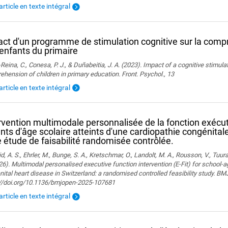
'article en texte intégral
ct d'un programme de stimulation cognitive sur la comp
enfants du primaire
Reina, C., Conesa, P. J., & Duñabeitia, J. A. (2023). Impact of a cognitive stimul
hension of children in primary education. Front. Psychol., 13
'article en texte intégral
rvention multimodale personnalisée de la fonction exécuti
nts d'âge scolaire atteints d'une cardiopathie congénita
e étude de faisabilité randomisée contrôlée.
, A. S., Ehrler, M., Bunge, S. A., Kretschmar, O., Landolt, M. A., Rousson, V., Tuura,
26). Multimodal personalised executive function intervention (E-Fit) for school-
ital heart disease in Switzerland: a randomised controlled feasibility study. B
://doi.org/10.1136/bmjopen-2025-107681
'article en texte intégral