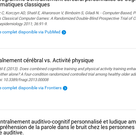
rmatiques classiques
 C, Korczyn AD, Shatil E, Aharonson V, Birnboim S, Giladi N. - Computer-Based, P
 Classical Computer Games: A Randomized Double-Blind Prospective Trial of Cog
epidemiology 2011; 36:91-9.
le complet disponible via PubMed
aînement cérébral vs. Activité physique
il E (2013). Does combined cognitive training and physical activity training enha
ither alone? A four-condition randomized controlled trial among healthy older adu
oi: 10.3389/fnagi.2013.00008
le complet disponible via Frontiers
ntraînement auditivo-cognitif personnalisé et ludique amé
réhension de la parole dans le bruit chez les personnes
e auditive.