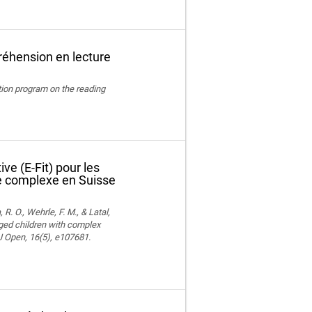
réhension en lecture
ation program on the reading
ve (E-Fit) pour les
le complexe en Suisse
 R. O., Wehrle, F. M., & Latal,
aged children with complex
MJ Open, 16(5), e107681.