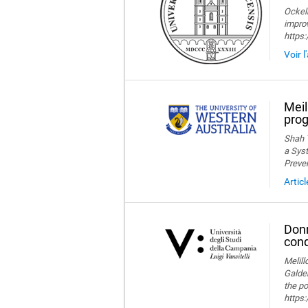
Ockelm
improv
https
Voir l
Meil
prog
Shah T
a Syst
Preve
Artic
Donn
cond
Melillo
Galder
the po
https: