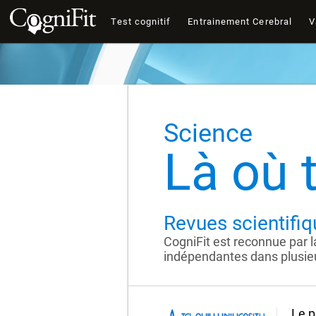
Test cognitif
Entrainement Cerebral
V
Science
Là où 
Revues scientifiq
CogniFit est reconnue par l
indépendantes dans plusieu
Le p