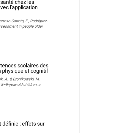
 santé chez les
vec l'application
rroso-Corroto, E., Rodríguez-
assessment in people older
étences scolaires des
 physique et cognitif
k, A., & Bronikowski, M.
 8–9-year-old children: a
définie : effets sur