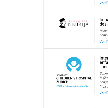
Voir l
Impa
des 
Reina-
compre
Voir l
Inte
enfa
: un
Schmid
B. (20
congen
https
Voir l