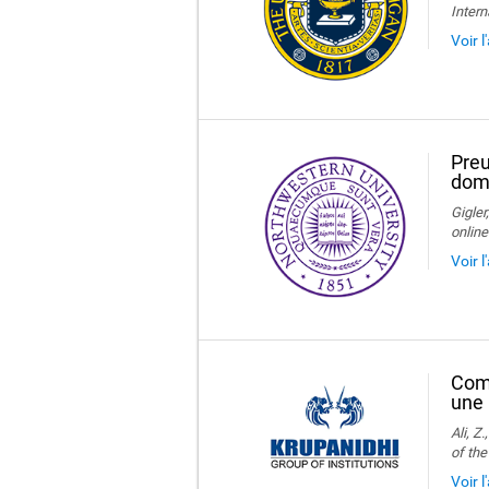
Intern
Voir 
Preu
domi
Gigler
online
Voir 
Comp
une
Ali, Z
of the
Voir l