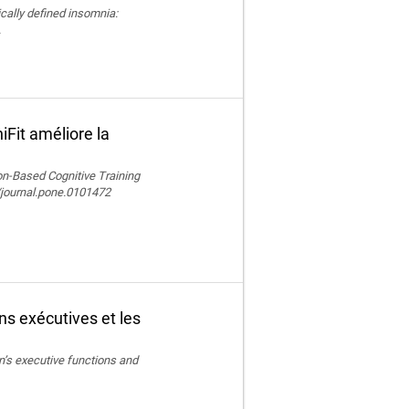
nically defined insomnia:
.
Fit améliore la
ion-Based Cognitive Training
/journal.pone.0101472
ons exécutives et les
en’s executive functions and