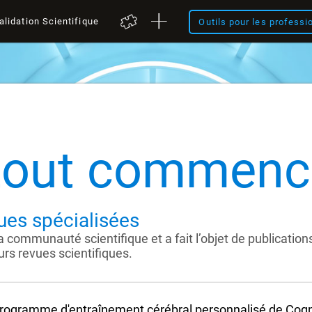
alidation Scientifique
Outils pour les professi
tout commenc
ues spécialisées
a communauté scientifique et a fait l’objet de publication
rs revues scientifiques.
rogramme d'entraînement cérébral personnalisé de CogniF