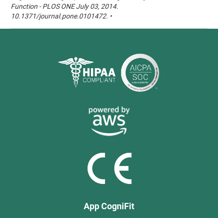
Function - PLOS ONE July 03, 2014.
10.1371/journal.pone.0101472. •
App CogniFit