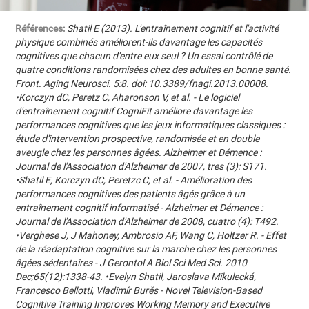
Références:
Shatil E (2013). L'entraînement cognitif et l'activité
physique combinés améliorent-ils davantage les capacités
cognitives que chacun d'entre eux seul ? Un essai contrôlé de
quatre conditions randomisées chez des adultes en bonne santé.
Front. Aging Neurosci. 5:8. doi: 10.3389/fnagi.2013.00008.
•Korczyn dC, Peretz C, Aharonson V, et al. - Le logiciel
d'entraînement cognitif CogniFit améliore davantage les
performances cognitives que les jeux informatiques classiques :
étude d'intervention prospective, randomisée et en double
aveugle chez les personnes âgées. Alzheimer et Démence :
Journal de l'Association d'Alzheimer de 2007, tres (3): S171.
•Shatil E, Korczyn dC, Peretzc C, et al. - Amélioration des
performances cognitives des patients âgés grâce à un
entraînement cognitif informatisé - Alzheimer et Démence :
Journal de l'Association d'Alzheimer de 2008, cuatro (4): T492.
•Verghese J, J Mahoney, Ambrosio AF, Wang C, Holtzer R. - Effet
de la réadaptation cognitive sur la marche chez les personnes
âgées sédentaires - J Gerontol A Biol Sci Med Sci. 2010
Dec;65(12):1338-43. •Evelyn Shatil, Jaroslava Mikulecká,
Francesco Bellotti, Vladimír Burěs - Novel Television-Based
Cognitive Training Improves Working Memory and Executive