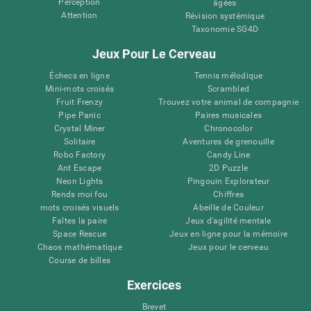
Perception
âgées
Attention
Révision systémique
Taxonomie SG4D
Jeux Pour Le Cerveau
Échecs en ligne
Tennis mélodique
Mini-mots croisés
Scrambled
Fruit Frenzy
Trouvez votre animal de compagnie
Pipe Panic
Paires musicales
Crystal Miner
Chronocolor
Solitaire
Aventures de grenouille
Robo Factory
Candy Line
Ant Escape
2D Puzzle
Neon Lights
Pingouin Explorateur
Rends moi fou
Chiffres
mots croisés visuels
Abeille de Couleur
Faîtes la paire
Jeux d'agilité mentale
Space Rescue
Jeux en ligne pour la mémoire
Chaos mathématique
Jeux pour le cerveau
Course de billes
Exercices
Brevet