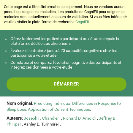
Cette page est à titre d'information uniquement. Nous ne vendons aucun
produit qui soigne les maladies. Les produits de CogniFit pour soigner les
maladies sont actuellement en cours de validation. Si vous êtes intéressé,
veuillez visiter la plate-forme de recherche
CogniFit
Gérez facilement les patients participant aux études depuis la
plateforme dédiée aux chercheurs
Évaluez et entraînez jusqu'à 23 capacités cognitives chez les
participants à votre étude
Constatez et comparez l'évolution cognitive des participants et
intégrez ces données à votre étude
DÉMARRER
Nom original
:
Predicting Individual Differences in Response to
Sleep Loss: Application of Current Techniques
.
Auteurs
:
Joseph F. Chandler
1,
Richard D. Arnold
1,
Jeffrey B.
Phillips
1, Ashley E. Turnmire1.