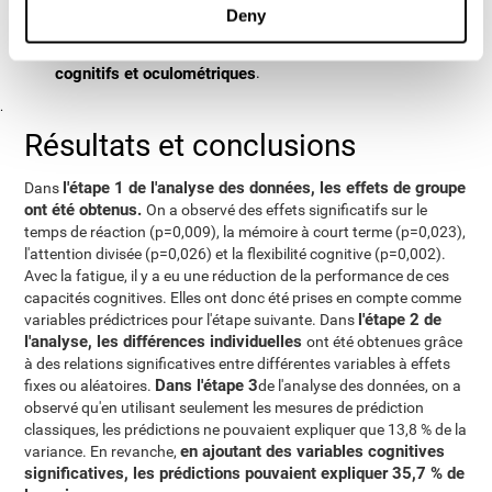
réalisée à partir des variables prédictrices significatives de
Deny
connaître la capacité
l'étape précédente. L'objectif était de
prédictive du modèle en tenant compte des facteurs
cognitifs et oculométriques
.
.
Résultats et conclusions
l'étape 1 de l'analyse des données, les effets de groupe
Dans
ont été obtenus.
On a observé des effets significatifs sur le
temps de réaction (p=0,009), la mémoire à court terme (p=0,023),
l'attention divisée (p=0,026) et la flexibilité cognitive (p=0,002).
Avec la fatigue, il y a eu une réduction de la performance de ces
capacités cognitives. Elles ont donc été prises en compte comme
l'étape 2 de
variables prédictrices pour l'étape suivante. Dans
l'analyse, les différences individuelles
ont été obtenues grâce
à des relations significatives entre différentes variables à effets
Dans l'étape 3
fixes ou aléatoires.
de l'analyse des données, on a
observé qu'en utilisant seulement les mesures de prédiction
classiques, les prédictions ne pouvaient expliquer que 13,8 % de la
en ajoutant des variables cognitives
variance. En revanche,
significatives, les prédictions pouvaient expliquer 35,7 % de