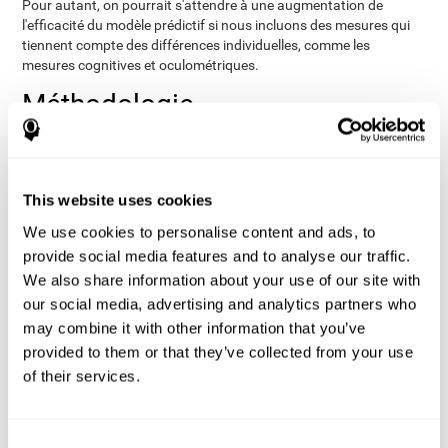
Pour autant, on pourrait s'attendre à une augmentation de
l'efficacité du modèle prédictif si nous incluons des mesures qui
tiennent compte des différences individuelles, comme les
mesures cognitives et oculométriques.
Méthodologie
Participants
15 volontaires du personnel militaire
Les participants étaient
en service actif
(13 hommes et 2 femmes, âgés en moyenne de
This website uses cookies
24,7 et 21,5 ans respectivement) du programme Naval Aviation
We use cookies to personalise content and ads, to
Preflight Indoctrination (API) à bord de la Naval Air Station
Pensacola. Dans le cadre de l'étude, la consommation d'alcool, de
provide social media features and to analyse our traffic.
caféine et de tabac a été contrôlée et les participants devaient
We also share information about your use of our site with
être exempts de problèmes neurologiques, psychiatriques ou liés
our social media, advertising and analytics partners who
au sommeil.
may combine it with other information that you’ve
Procédé
provided to them or that they’ve collected from your use
modèle de mesures répétées
Un
a été appliqué pour connaître
of their services.
les effets de la privation de sommeil sur les performances
cognitives et oculométriques, tant au niveau du groupe qu'au
niveau individuel. On a d'abord enregistré les données de base,
Consent