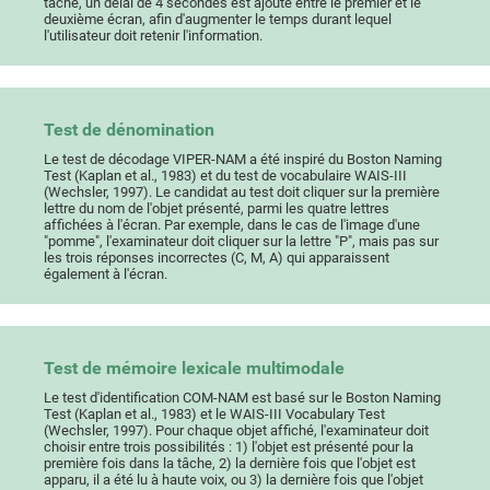
tâche, un délai de 4 secondes est ajouté entre le premier et le
deuxième écran, afin d'augmenter le temps durant lequel
l'utilisateur doit retenir l'information.
Test de dénomination
Le test de décodage VIPER-NAM a été inspiré du Boston Naming
Test (Kaplan et al., 1983) et du test de vocabulaire WAIS-III
(Wechsler, 1997). Le candidat au test doit cliquer sur la première
lettre du nom de l'objet présenté, parmi les quatre lettres
affichées à l'écran. Par exemple, dans le cas de l'image d'une
"pomme", l'examinateur doit cliquer sur la lettre "P", mais pas sur
les trois réponses incorrectes (C, M, A) qui apparaissent
également à l'écran.
Test de mémoire lexicale multimodale
Le test d'identification COM-NAM est basé sur le Boston Naming
Test (Kaplan et al., 1983) et le WAIS-III Vocabulary Test
(Wechsler, 1997). Pour chaque objet affiché, l'examinateur doit
choisir entre trois possibilités : 1) l'objet est présenté pour la
première fois dans la tâche, 2) la dernière fois que l'objet est
apparu, il a été lu à haute voix, ou 3) la dernière fois que l'objet