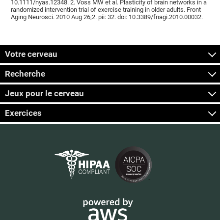
10.1111/nyas.12348. 2. Voss MW et al. Plasticity of brain networks in a
randomized intervention trial of exercise training in older adults. Front
Aging Neurosci. 2010 Aug 26;2. pii: 32. doi: 10.3389/fnagi.2010.00032.
Votre cerveau
Recherche
Jeux pour le cerveau
Exercices