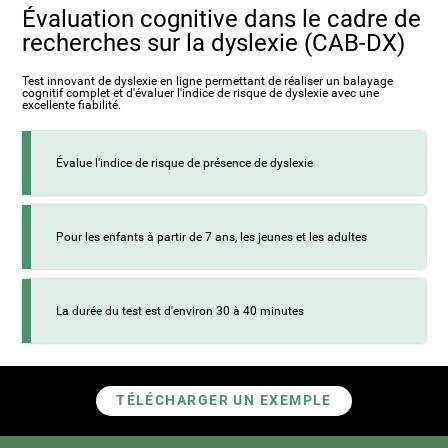
Évaluation cognitive dans le cadre de
recherches sur la dyslexie (CAB-DX)
Test innovant de dyslexie en ligne permettant de réaliser un balayage
cognitif complet et d'évaluer l'indice de risque de dyslexie avec une
excellente fiabilité.
Évalue l'indice de risque de présence de dyslexie
Pour les enfants à partir de 7 ans, les jeunes et les adultes
La durée du test est d'environ 30 à 40 minutes
TÉLÉCHARGER UN EXEMPLE