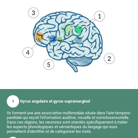
1
Gyrus angulaire et gyrus supramarginal
Ils forment une aire associative multimodale située dans l'aire temporo-
pariétale qui reçoit l'information auditive, visuelle et somotosensorielle.
Dans ces régions, les neurones sont orientés spécifiquement à traiter
les aspects phonologiques et sémantiques du langage qui nous
permettent d'identifier et de catégoriser les mots.