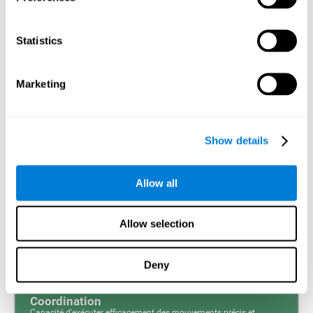
Mémoire visuelle à court terme et dyslexie. La mémoire
visuelle à court terme est la capacité à retenir durant un
Statistics
temps court une petite quantité d’information visuelle,
comme des lettres, des mots, etc. Un problème dans la
mémoire visuelle à court terme peut empêcher la
compréhension de ce que nous lisons, car nous ne
Marketing
retiendrions pas le début des phrases.
Mémoire de Travail
Show details
Mémoire de travail et dyslexie. Il importe de prendre
conscience qu’une altération de la mémoire de travail
peut être un fort indicateur de dyslexie. La mémoire de
travail est la capacité à retenir et manipuler l’information
Allow all
nécessaire pour réaliser des tâches cognitives
complexes, comme la compréhension du langage,
l’apprentissage et le raisonnement. Un déficit de la
mémoire de travail pourrait impliquer des difficultés pour
Allow selection
comprendre le langage écrit tout comme le langage parlé.
Deny
Coordination
Capacité d'exécuter efficacement des mouvements précis et