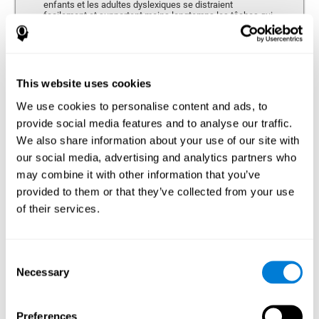
enfants et les adultes dyslexiques se distraient
facilement et supportent moins longtemps les tâches qui
nécessitent de la concentration.
This website uses cookies
Mémoire
We use cookies to personalise content and ads, to
Capacité de retenir ou manipuler de nouvelles informations et de
récupérer les souvenirs du passé.
provide social media features and to analyse our traffic.
We also share information about your use of our site with
our social media, advertising and analytics partners who
Mémoire à Court-terme
may combine it with other information that you’ve
Mémoire à court terme et dyslexie. Cette capacité
provided to them or that they’ve collected from your use
cognitive peut être altérée chez les personnes
of their services.
dyslexiques. La mémoire à court terme est la capacité de
maintenir une petite quantité d’information durant une
courte période de temps, comme lorsque nous retenons
le début d’une phrase pour la comprendre dans son
ensemble. Un problème dans la mémoire à court terme
Consent
pourrait empêcher la compréhension de ce que nous
Necessary
Selection
entendons, car nous ne retenons pas correctement
l’information qui arrive à notre ouïe.
Preferences
Mémoire Visuelle à Court Terme