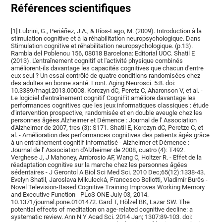
Références scientifiques
[1] Lubrini, G., Periáñez, J.A., & Ríos-Lago, M. (2009). Introduction à la
stimulation cognitive et à la réhabilitation neuropsychologique. Dans
Stimulation cognitive et réhabilitation neuropsychologique. (p.13).
Rambla del Poblenou 156, 08018 Barcelona: Editorial UOC. Shatil E
(2013). L'entraînement cognitif et l'activité physique combinés
améliorent-ils davantage les capacités cognitives que chacun d'entre
eux seul ? Un essai contrôlé de quatre conditions randomisées chez
des adultes en bonne santé. Front. Aging Neurosci. 5:8. doi:
10.3389/fnagi.2013.00008. Korczyn dC, Peretz C, Aharonson V, et al. -
Le logiciel d'entraînement cognitif CogniFit améliore davantage les
performances cognitives que les jeux informatiques classiques : étude
d'intervention prospective, randomisée et en double aveugle chez les
personnes âgées.Alzheimer et Démence : Journal de l' Association
d'Alzheimer de 2007, tres (3): S171. Shatil E, Korczyn dC, Peretzc C, et
al. - Amélioration des performances cognitives des patients âgés grâce
à un entraînement cognitif informatisé - Alzheimer et Démence :
Journal de l' Association d'Alzheimer de 2008, cuatro (4): T492.
Verghese J, J Mahoney, Ambrosio AF, Wang C, Holtzer R. - Effet de la
réadaptation cognitive sur la marche chez les personnes âgées
sédentaires - J Gerontol A Biol Sci Med Sci. 2010 Dec;65(12):1338-43.
Evelyn Shatil, Jaroslava Mikulecká, Francesco Bellotti, Vladimír Burěs -
Novel Television-Based Cognitive Training Improves Working Memory
and Executive Function - PLoS ONE July 03, 2014.
10.1371/journal.pone.0101472. Gard T, Hölzel BK, Lazar SW. The
potential effects of meditation on age-related cognitive decline: a
systematic review. Ann N Y Acad Sci. 2014 Jan; 1307:89-103. doi: