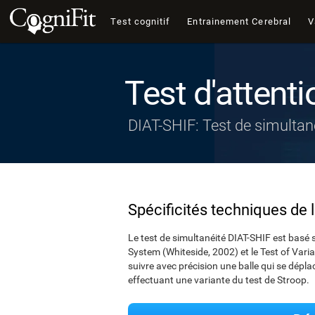
Test cognitif
Entrainement Cerebral
V
Test d'attenti
DIAT-SHIF: Test de simultan
Spécificités techniques de 
Le test de simultanéité DIAT-SHIF est basé s
System (Whiteside, 2002) et le Test of Variab
suivre avec précision une balle qui se dépla
effectuant une variante du test de Stroop.