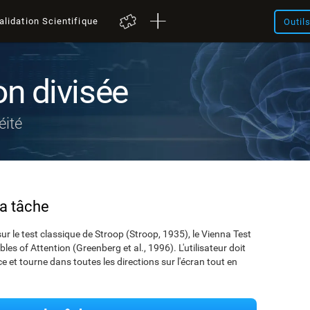
alidation Scientifique
Outil
on divisée
éité
la tâche
ur le test classique de Stroop (Stroop, 1935), le Vienna Test
les of Attention (Greenberg et al., 1996). L'utilisateur doit
ce et tourne dans toutes les directions sur l'écran tout en