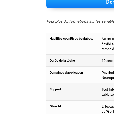
Dém
Pour plus d'informations sur les variab
Habilités cognitives évaluées:
Attentio
flexibil
temps d
Durée de la tâche :
60 seco
Domaines d'application :
Psychol
Neurops
Support :
Test Inf
tablette
Objectif :
Effectu
de "Go,