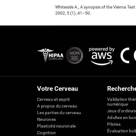
Whiteside A., A synopsis of the Vienna Tes
2002, 5 (1), 41–50.
Votre Cerveau
Recherch
Cerveau et esprit
Validation thé
numérique
A propos du cerveau
Jeux d'ordinat
Les parties du cerveau
Adultes en bo
Neurones
Pilotes
Plasticité neuronale
Évaluation hol
Cognition