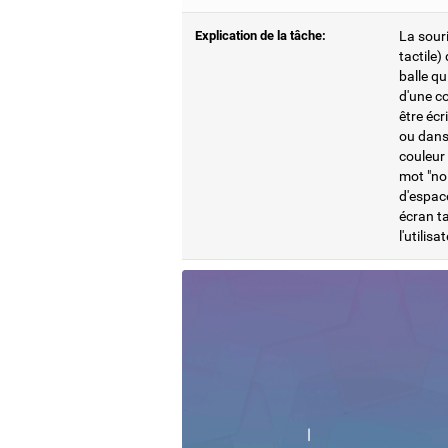
Explication de la tâche:
La souri
tactile)
balle qu
d'une co
être écr
ou dans 
couleur 
mot "noi
d'espace
écran ta
l'utilis