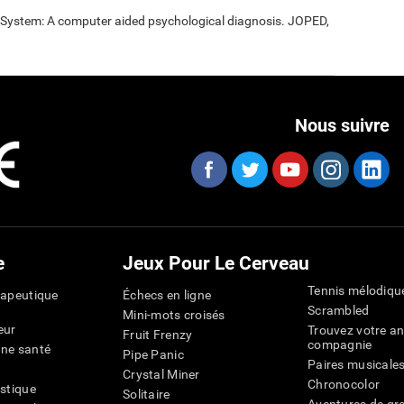
t System: A computer aided psychological diagnosis. JOPED,
Nous suivre
e
Jeux Pour Le Cerveau
Tennis mélodiqu
rapeutique
Échecs en ligne
Scrambled
Mini-mots croisés
eur
Trouvez votre an
Fruit Frenzy
compagnie
nne santé
Pipe Panic
Paires musicale
Crystal Miner
Chronocolor
istique
Solitaire