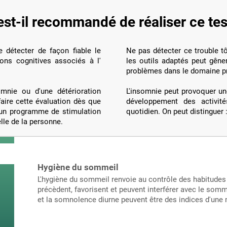
st-il recommandé de réaliser ce tes
e détecter de façon fiable le
Ne pas détecter ce trouble tô
ons cognitives associés à l'
les outils adaptés peut gêne
problèmes dans le domaine pr
omnie ou d'une détérioration
L'insomnie peut provoquer une
faire cette évaluation dès que
développement des activité
 un programme de stimulation
quotidien. On peut distinguer 
elle de la personne.
Hygiène du sommeil
L'hygiène du sommeil renvoie au contrôle des habitudes
précèdent, favorisent et peuvent interférer avec le somm
et la somnolence diurne peuvent être des indices d'un