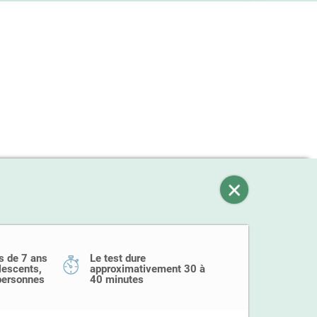
s de 7 ans
Le test dure
olescents,
approximativement 30 à
 personnes
40 minutes