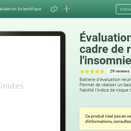
alidation Scientifique
Outil
Évaluatio
cadre de 
l'insomni
29
reviews
Batterie d'évaluation neu
Permet de réaliser un bal
fiabilité l'indice de risque
Ce produit n'est pas en v
d'informations, consulte