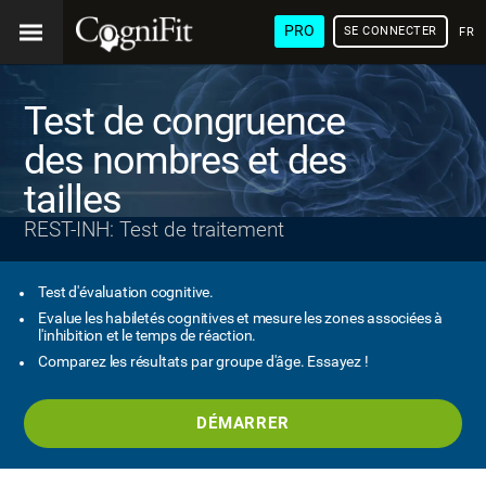
PRO
SE CONNECTER
FRA
Test de congruence
des nombres et des
tailles
REST-INH: Test de traitement
Test d'évaluation cognitive.
Evalue les habiletés cognitives et mesure les zones associées à
l'inhibition et le temps de réaction.
Comparez les résultats par groupe d'âge. Essayez !
DÉMARRER