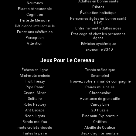
Adultes en bonne santé
Neurones
Pilotes
Plasticité neuronale
Évaluation holistique
Cognition
Personnes âgées en bonne santé
Perte de Mémoire
(iTV)
Déficience intellectuelle
Entraînement adultes âgés
Functions cérébrales
État cognitif chez les personnes
Perception
âgées
Attention
Révision systémique
Taxonomie SG4D
Jeux Pour Le Cerveau
Échecs en ligne
Tennis mélodique
Mini-mots croisés
Scrambled
Fruit Frenzy
Trouvez votre animal de compagnie
Pipe Panic
Paires musicales
Crystal Miner
Chronocolor
Solitaire
Aventures de grenouille
Robo Factory
Candy Line
Ant Escape
2D Puzzle
Neon Lights
Pingouin Explorateur
Rends moi fou
Chiffres
mots croisés visuels
Abeille de Couleur
Faîtes la paire
Jeux d'agilité mentale