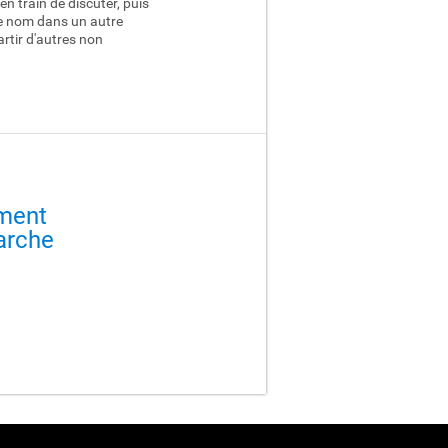
 train de discuter, puis
e nom dans un autre
artir d'autres non
ment
arche