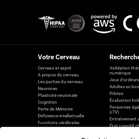
Votre Cerveau
Recherch
Cerveau et esprit
Validation thé
numérique
A propos du cerveau
Jeux d'ordinat
Les parties du cerveau
Adultes en bo
Neurones
Pilotes
Plasticité neuronale
Évaluation hol
Cognition
Personnes âgé
Perte de Mémoire
(iTV)
Déficience intellectuelle
Entraînement 
Functions cérébrales
État cognitif 
Perception
âgées
Attention
Révision syst