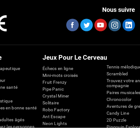
Nous suivre
e
Jeux Pour Le Cerveau
Tennis mélodiqu
rapeutique
Échecs en ligne
Scrambled
Mini-mots croisés
eur
Trouvez votre an
Fruit Frenzy
compagnie
nne santé
Pipe Panic
Paires musicale
Crystal Miner
Chronocolor
istique
Solitaire
Aventures de gre
es en bonne santé
Robo Factory
Candy Line
Ant Escape
adultes âgés
2D Puzzle
Neon Lights
chez les personnes
Pingouin Explor
Rends moi fou
Chiffres
mots croisés visuels
émique