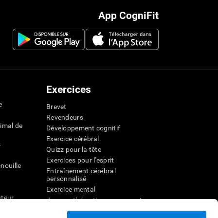
App CogniFit
Exercices
e
Brevet
Revendeurs
imal de
Développement cognitif
Exercice cérébral
s
Quizz pour la tête
Exercices pour l'esprit
nouille
Entraînement cérébral
personnalisé
Exercice mental
ateur
Jeux mathématiques amusants
Compréhension de lecture