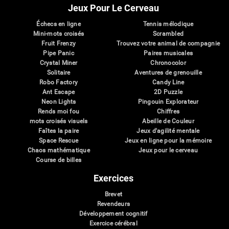
Jeux Pour Le Cerveau
Échecs en ligne
Tennis mélodique
Mini-mots croisés
Scrambled
Fruit Frenzy
Trouvez votre animal de compagnie
Pipe Panic
Paires musicales
Crystal Miner
Chronocolor
Solitaire
Aventures de grenouille
Robo Factory
Candy Line
Ant Escape
2D Puzzle
Neon Lights
Pingouin Explorateur
Rends moi fou
Chiffres
mots croisés visuels
Abeille de Couleur
Faîtes la paire
Jeux d'agilité mentale
Space Rescue
Jeux en ligne pour la mémoire
Chaos mathématique
Jeux pour le cerveau
Course de billes
Exercices
Brevet
Revendeurs
Développement cognitif
Exercice cérébral