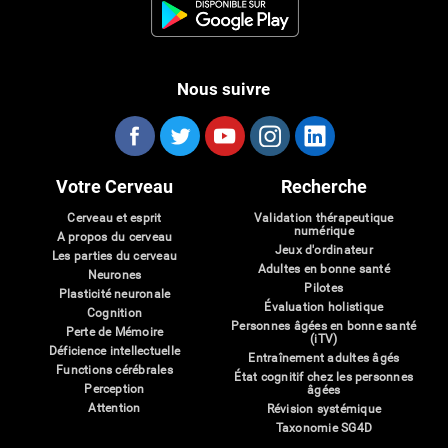
Nous suivre
Votre Cerveau
Recherche
Cerveau et esprit
Validation thérapeutique
numérique
A propos du cerveau
Jeux d'ordinateur
Les parties du cerveau
Adultes en bonne santé
Neurones
Pilotes
Plasticité neuronale
Évaluation holistique
Cognition
Personnes âgées en bonne santé
Perte de Mémoire
(iTV)
Déficience intellectuelle
Entraînement adultes âgés
Functions cérébrales
État cognitif chez les personnes
Perception
âgées
Attention
Révision systémique
Taxonomie SG4D