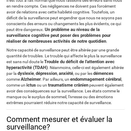
Il est tout à fait normal que nous fassions des erreurs sans nous
en rendre compte. Ces négligences ne doivent pas forcément
avoir de relations avec cette habileté cognitive. Toutefois, un
déficit de la surveillance peut engendrer que nous ne soyons pas
conscients des erreurs ou changements les plus évidents, ce qui
Un problème au niveau de la
peut être dangereux.
surveillance cognitive peut poser des problèmes pour
réaliser de nombreuses activités de notre quotidien
.
Notre capacité de surveillance peut être altérée par une grande
quantité de troubles. Le trouble qui affecte le plus la surveillance
Trouble du déficit de l'attention avec
est sans nul doute le
hyperactivité (TDAH)
. Néanmoins, celle-ci est également altérée
dyslexie
dépression
anxiété
démences
par la
,
,
, ou par les
Alzheimer
endommagement cérébral
comme
. Par ailleurs, un
,
ictus
traumatisme crânien
comme un
ou un
peuvent également
avoir des conséquences sur la surveillance. Les états comme le
manque ou le surplus de sommeil, l'ivresse ou des émotions
extrêmes pourraient réduire notre capacité de surveillance.
Comment mesurer et évaluer la
surveillance?