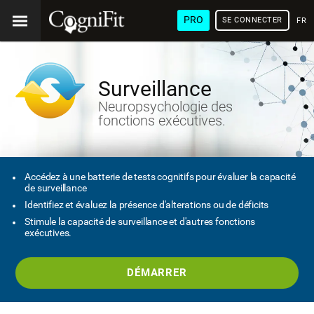
PRO
SE CONNECTER
FRA
Surveillance
Neuropsychologie des
fonctions exécutives.
Accédez à une batterie de tests cognitifs pour évaluer la capacité
de surveillance
Identifiez et évaluez la présence d'alterations ou de déficits
Stimule la capacité de surveillance et d'autres fonctions
exécutives.
DÉMARRER