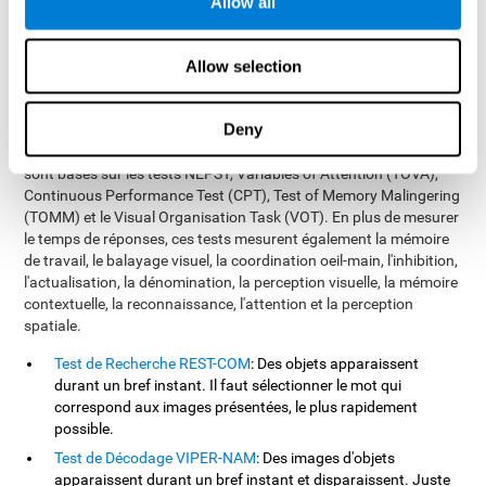
Allow all
de savoir si un enfant à des problèmes de perception, de
traitement ou des problèmes moteurs), dans le domaine de la
santé (pour détecter des problèmes légers chez des patients) ou
Allow selection
dans le domaine professionnel (pour savoir quels employés sont
les mieux préparés pour certaines activités qui impliquent agir
rapidement face à certaines circonstances).
Deny
Les tests offerts par CogniFit pour mesurer le temps de réaction
sont basés sur les tests NEPSY, Variables of Attention (TOVA),
Continuous Performance Test (CPT), Test of Memory Malingering
(TOMM) et le Visual Organisation Task (VOT). En plus de mesurer
le temps de réponses, ces tests mesurent également la mémoire
de travail, le balayage visuel, la coordination oeil-main, l'inhibition,
l'actualisation, la dénomination, la perception visuelle, la mémoire
contextuelle, la reconnaissance, l'attention et la perception
spatiale.
Test de Recherche REST-COM
: Des objets apparaissent
durant un bref instant. Il faut sélectionner le mot qui
correspond aux images présentées, le plus rapidement
possible.
Test de Décodage VIPER-NAM
: Des images d'objets
apparaissent durant un bref instant et disparaissent. Juste