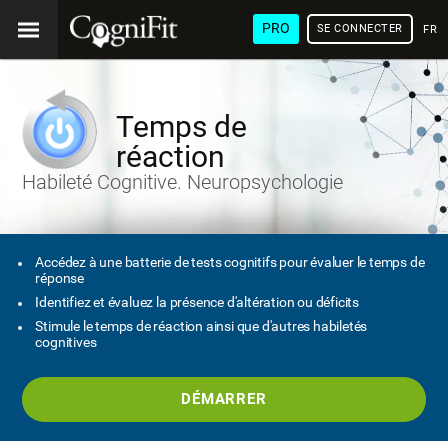
PRO
SE CONNECTER
FRA
Temps de
réaction
Habileté Cognitive. Neuropsychologie
Accédez à une batterie de tests cognitifs pour évaluer le temps de
réponse
Identifiez et évaluez la présence d'altération ou déficits
Stimule le temps de réaction ainsi que d'autres habiletés
cognitives
DÉMARRER