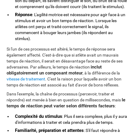
son du départ, ils savent distinguer le son, du bruit de la foule
et comprennent qu'ils doivent courir (ils traitent le stimulus).
Réponse
: L'agilité motrice est nécessaire pour agir face à un
stimulus et avoir un bon temps de réaction. Lorsque les
atlètes ont perçu et traité correctement le signal, ils
commencent à bouger leurs jambes (ils répondent au
stimlus).
Si l'un de ces processus est altéré, le temps de réponse sera
également affecté. C'est-à-dire que si atlète avait un mauvais
temps de réaction, il serait en désavantage face au reste de ses
inclut
adversaires. Par ailleurs, le temps de réaction
obligatoirement un composant moteur
, à la différence de la
vitesse de traitement
. C'est la raison pour laquelle avoir un bon
temps de réaction est associé au fait d'avoir de bons réflexes.
Dans l'exemple, la chaîne de processus (percevoir, traiter et
le
répondre) est menée à bien en question de millisecondes, mais
temps de réaction peut varier selon différents facteurs
:
Complexité du stimulus
: Plus il sera complexe, plus il y aura
d'informations à traiter et cela prendra plus de temps.
Familiarité, préparation et attentes
: S'il faut répondre à