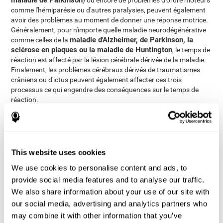
maladie de Parkinson
) ou encore de problèmes d'ordre moteurs
comme l'hémiparésie ou d'autres paralysies, peuvent également
avoir des problèmes au moment de donner une réponse motrice.
Généralement, pour n'importe quelle maladie neurodégénérative
maladie d'Alzheimer, de Parkinson, la
comme celles de la
sclérose en plaques ou la maladie de Huntington
, le temps de
réaction est affecté par la lésion cérébrale dérivée de la maladie.
Finalement, les problèmes cérébraux dérivés de traumatismes
crâniens ou d'ictus peuvent également affecter ces trois
processus ce qui engendre des conséquences sur le temps de
réaction.
Le trouble qui affecte le plus la vitesse avec laquelle nous traitons
lésions axonales diffuses
une information est celui des
.
Généralement, lorsque notre cerveau souffre une confusion (dû à
un coup sur la tête ou pour avoir freiner très fort en voiture, par
This website uses cookies
exemple), ses connexions peuvent être endommagées. Le
mouvement qui se produit dans le cerveau entraîne la fracture ou
We use cookies to personalise content and ads, to
le déchirement des axones (partie du neurone qui nous permet de
provide social media features and to analyse our traffic.
communiquer avec les autres neurones, la substance blanche du
We also share information about your use of our site with
cerveau). Ce dommage au niveau des axones ne se produit pas
our social media, advertising and analytics partners who
dans une zone concrète du cerveau, les axones sont
endommagés au fur et à mesure et par delà engendre un
may combine it with other information that you’ve