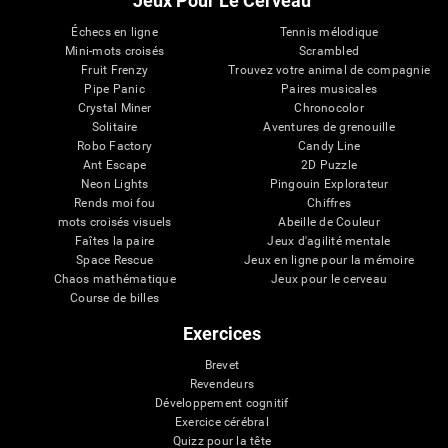
Jeux Pour Le Cerveau
Échecs en ligne
Tennis mélodique
Mini-mots croisés
Scrambled
Fruit Frenzy
Trouvez votre animal de compagnie
Pipe Panic
Paires musicales
Crystal Miner
Chronocolor
Solitaire
Aventures de grenouille
Robo Factory
Candy Line
Ant Escape
2D Puzzle
Neon Lights
Pingouin Explorateur
Rends moi fou
Chiffres
mots croisés visuels
Abeille de Couleur
Faîtes la paire
Jeux d'agilité mentale
Space Rescue
Jeux en ligne pour la mémoire
Chaos mathématique
Jeux pour le cerveau
Course de billes
Exercices
Brevet
Revendeurs
Développement cognitif
Exercice cérébral
Quizz pour la tête