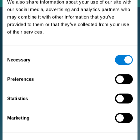
We also share information about your use of our site with
our social media, advertising and analytics partners who
may combine it with other information that you’ve
provided to them or that they’ve collected from your use
of their services.
Subscription Pro Premium
L'abonnement Premium pour les chercheurs et les
professionnels de la santé.
Consent
Necessary
POUR LA RECHERCHE
Selection
Ajoutez votre logo
Gérez votre équipe
Preferences
Créer un entraînement personnalisé
Document de consentement électronique (études)
Statistics
Obtenez une réduction de 10% sur toutes les futures licences
d'évaluation et de formation!
2 licences GRATUITES pour vous aider à démarrer
Marketing
Forfait mensuel
Forfait annuel