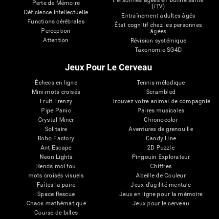
Personnes âgées en bonne santé
Perte de Mémoire
(iTV)
Déficience intellectuelle
Entraînement adultes âgés
Functions cérébrales
État cognitif chez les personnes
Perception
âgées
Attention
Révision systémique
Taxonomie SG4D
Jeux Pour Le Cerveau
Échecs en ligne
Tennis mélodique
Mini-mots croisés
Scrambled
Fruit Frenzy
Trouvez votre animal de compagnie
Pipe Panic
Paires musicales
Crystal Miner
Chronocolor
Solitaire
Aventures de grenouille
Robo Factory
Candy Line
Ant Escape
2D Puzzle
Neon Lights
Pingouin Explorateur
Rends moi fou
Chiffres
mots croisés visuels
Abeille de Couleur
Faîtes la paire
Jeux d'agilité mentale
Space Rescue
Jeux en ligne pour la mémoire
Chaos mathématique
Jeux pour le cerveau
Course de billes