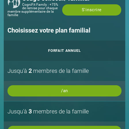
CogniFit Family : +75%
de remise pour chaque
S'inscrire
membre supplémentaire de la
famille
Choisissez votre plan familial
FORFAIT ANNUEL
Jusqu'à
2
membres de la famille
/an
Jusqu'à
3
membres de la famille