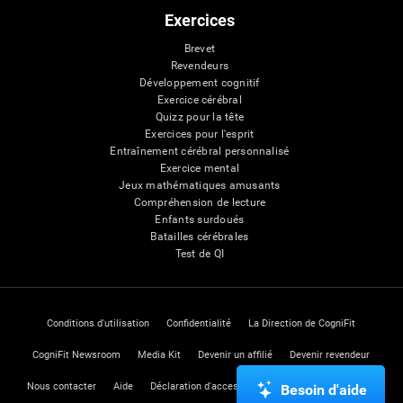
Exercices
Brevet
Revendeurs
Développement cognitif
Exercice cérébral
Quizz pour la tête
Exercices pour l'esprit
Entraînement cérébral personnalisé
Exercice mental
Jeux mathématiques amusants
Compréhension de lecture
Enfants surdoués
Batailles cérébrales
Test de QI
Conditions d'utilisation
Confidentialité
La Direction de CogniFit
CogniFit Newsroom
Media Kit
Devenir un affilié
Devenir revendeur
Nous contacter
Aide
Déclaration d'accessibilité
Centre de Confiance
Besoin d'aide