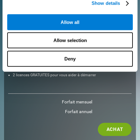
Show details
ACHAT
Allow all
POUR LES DOCTEURS
Allow selection
Ajoutez votre logo
Gérez votre équipe
Créer un entraînement personnalisé
Deny
Obtenez une réduction de 10% sur toutes les futures licences
d'évaluation et de formation!
2 licences GRATUITES pour vous aider à démarrer
Forfait mensuel
Forfait annuel
ACHAT