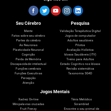
Seu Cérebro
Pesquisa
Mente
Validação Terapêutica Digital
Fatos sobre seu cérebro
Jogos de computador
Partes do cérebro
Adultos saudáveis
As Neuronas
Pilotos
Plasticidade Neuronal
Avaliação Holística
Cognição
Idosos Saudáveis (iTV)
Perda de Memória
Treino para Adultos
Discapacidade intelectual
Estado Cognitivo nos Idosos
Funções cerebrais
Revisão sistemática
Funções Executivas
Taxonomia SG4D
Percepção
Atenção
Jogos Mentais
Xadrez On-line
Ténis Melódico
Minipalavras cruzadas
Scrambled
Fruit Frenzy
Encontre o seu animal de