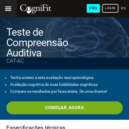
PRO
LOGIN
POR
Teste de
Compreensão
Auditiva
CAT-AC
Tenha acesso a esta avaliação neuropsicológica.
Avaliação cognitiva de suas habilidades cognitivas.
Compare os resultados por faixa etária. De uma chance!
COMEÇAR AGORA
Especificações técnicas