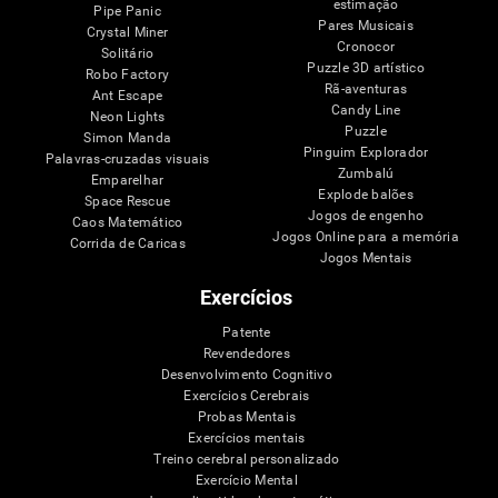
estimação
Pipe Panic
Pares Musicais
Crystal Miner
Cronocor
Solitário
Puzzle 3D artístico
Robo Factory
Rã-aventuras
Ant Escape
Candy Line
Neon Lights
Puzzle
Simon Manda
Pinguim Explorador
Palavras-cruzadas visuais
Zumbalú
Emparelhar
Explode balões
Space Rescue
Jogos de engenho
Caos Matemático
Jogos Online para a memória
Corrida de Caricas
Jogos Mentais
Exercícios
Patente
Revendedores
Desenvolvimento Cognitivo
Exercícios Cerebrais
Probas Mentais
Exercícios mentais
Treino cerebral personalizado
Exercício Mental