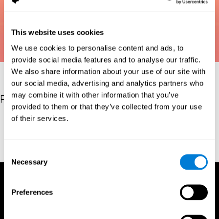
This website uses cookies
We use cookies to personalise content and ads, to
provide social media features and to analyse our traffic.
We also share information about your use of our site with
our social media, advertising and analytics partners who
may combine it with other information that you’ve
Referências
provided to them or that they’ve collected from your use
of their services.
Bastiaanse, Y. R. M., Edwards, S., Maas, E., & Rispens, J. E.
(2003). Assessing comprehension and production of verbs and
sentences: The Verb and Sentence Test (VAST). Aphasiology,
17(1), 49-73.
Consent
Necessary
Selection
Preferences