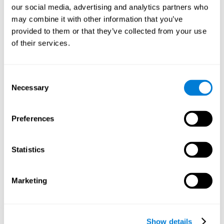
diferentes cenários estimulantes.
our social media, advertising and analytics partners who
Como o jogo cerebral "Encontre o
may combine it with other information that you’ve
seu animal de estimação" melhora as
provided to them or that they’ve collected from your use
minhas habilidades cognitivas?
of their services.
Jogar jogos como "Encontre o seu animal de estimação" da
CogniFit estimula um padrão de activação neuronal específico.
Consent
Estimular consistentemente as nossas habilidades pode ajudar a
Necessary
Selection
criar novas sinapses, reorganizar os circuitos neuronais e
melhorar as funções cognitivas. O jogo "Encontre o seu animal de
estimação" procura estimular habilidades relacionadas à inibição,
exploração visual e atenção focada.
Preferences
1ª SEMANA
2ª SEMANA
3ª SEMANA
Statistics
Marketing
Show details