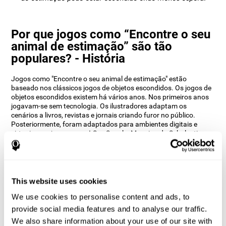
Por que jogos como “Encontre o seu
animal de estimação” são tão
populares? - História
Jogos como "Encontre o seu animal de estimação" estão
baseado nos clássicos jogos de objetos escondidos. Os jogos de
objetos escondidos existem há vários anos. Nos primeiros anos
jogavam-se sem tecnologia. Os ilustradores adaptam os
cenários a livros, revistas e jornais criando furor no público.
Posteriormente, foram adaptados para ambientes digitais e
virtuais com jogos como I-Spy Spooky Mansion da Scholastic,
lançado em 1999.
Os neuropsicólogos da CogniFit queriam dar uma volta a estas
premissas dos jogos de objectos ocultos e ajudar a treinar a
nossa percepção auditiva. Viram a oportunidade de criar não
This website uses cookies
apenas um jogo que transporta muitos dos seus utilizadores
para jogos clássicos, mas também introduz uma nova
We use cookies to personalise content and ads, to
abordagem moderna para jogá-los. "Encontre o seu animal de
provide social media features and to analyse our traffic.
estimação" dá-lhe a oportunidade de treinar a sua percepção
espacial e as suas capacidades auditivas enquanto desfruta de
We also share information about your use of our site with