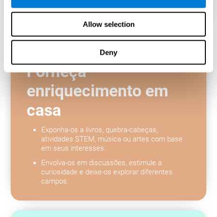
Ajude-os a desenvolver inteligência emocional
e habilidades de enfrentamento.
Allow selection
Deny
Forneça
enriquecimento em
casa
Exponha-os a livros, quebra-cabeças,
atividades STEM, música ou artes com base
em seus interesses.
Envolva-os em discussões, estimule a
curiosidade e deixe-os explorar diferentes
campos.