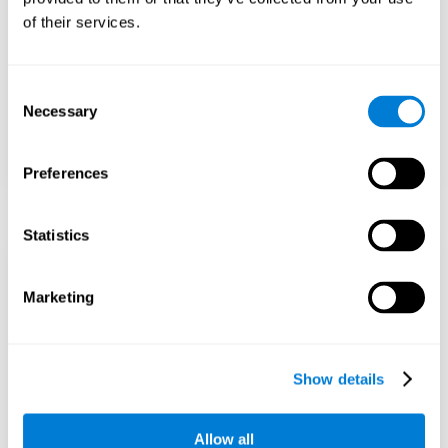
mentalidade de
of their services.
crescimento
Ensine a encarar os desafios e aprender com
Consent
os fracassos em vez de esperar que tudo
Necessary
Selection
aconteça rápido.
Concentre-se no esforço e na resiliência, não
apenas na inteligência.
Preferences
Statistics
Apoiar o
Marketing
desenvolvimento
social e emocional
Show details
Crianças superdotadas podem se sentir
isoladas dos colegas. Incentive amizades com
correspondências intelectuais e emocionais.
Allow all