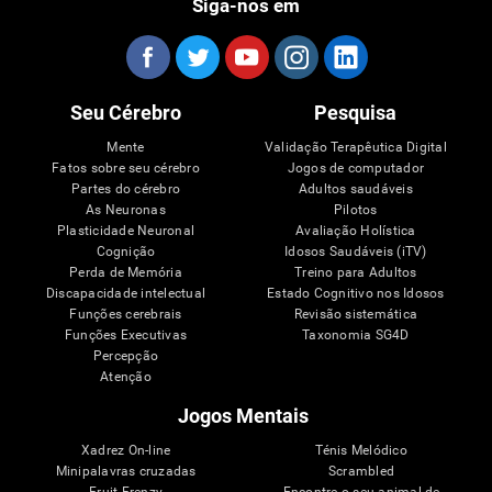
Siga-nos em
Seu Cérebro
Pesquisa
Mente
Validação Terapêutica Digital
Fatos sobre seu cérebro
Jogos de computador
Partes do cérebro
Adultos saudáveis
As Neuronas
Pilotos
Plasticidade Neuronal
Avaliação Holística
Cognição
Idosos Saudáveis (iTV)
Perda de Memória
Treino para Adultos
Discapacidade intelectual
Estado Cognitivo nos Idosos
Funções cerebrais
Revisão sistemática
Funções Executivas
Taxonomia SG4D
Percepção
Atenção
Jogos Mentais
Xadrez On-line
Ténis Melódico
Minipalavras cruzadas
Scrambled
Fruit Frenzy
Encontre o seu animal de