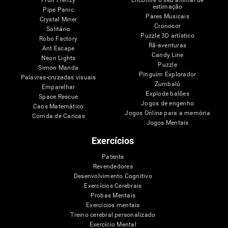
estimação
Pipe Panic
Pares Musicais
Crystal Miner
Cronocor
Solitário
Puzzle 3D artístico
Robo Factory
Rã-aventuras
Ant Escape
Candy Line
Neon Lights
Puzzle
Simon Manda
Pinguim Explorador
Palavras-cruzadas visuais
Zumbalú
Emparelhar
Explode balões
Space Rescue
Jogos de engenho
Caos Matemático
Jogos Online para a memória
Corrida de Caricas
Jogos Mentais
Exercícios
Patente
Revendedores
Desenvolvimento Cognitivo
Exercícios Cerebrais
Probas Mentais
Exercícios mentais
Treino cerebral personalizado
Exercício Mental