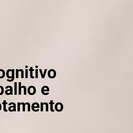
gnitivo
balho e
otamento