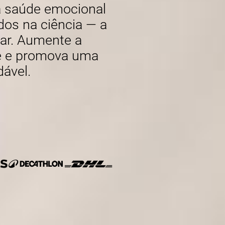
 a saúde emocional
os na ciência — a
gar. Aumente a
se e promova uma
dável.