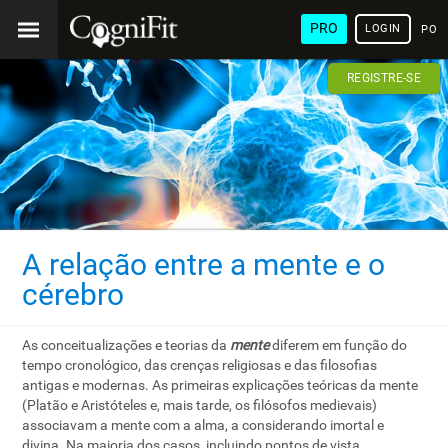
PRO
LOGIN
POR
REGISTRE-SE
A relação entre a mente e o
cérebro
As conceitualizações e teorias da
mente
diferem em função do
tempo cronológico, das crenças religiosas e das filosofias
antigas e modernas. As primeiras explicações teóricas da mente
(Platão e Aristóteles e, mais tarde, os filósofos medievais)
associavam a mente com a alma, a considerando imortal e
divina. Na maioria dos casos, incluindo pontos de vista