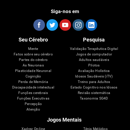
Siga-nos em
Seu Cérebro
Pesquisa
Mente
Validação Terapêutica Digital
Fatos sobre seu cérebro
Jogos de computador
Partes do cérebro
Adultos saudáveis
As Neuronas
Pilotos
Plasticidade Neuronal
Avaliação Holística
Cognição
Idosos Saudáveis (iTV)
Perda de Memória
Treino para Adultos
Discapacidade intelectual
Estado Cognitivo nos Idosos
Funções cerebrais
Revisão sistemática
Funções Executivas
Taxonomia SG4D
Percepção
Atenção
Jogos Mentais
Xadrez On-line
Ténis Melódico