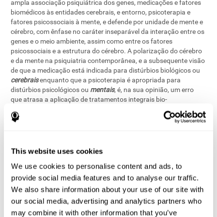
ampla associação psiquiátrica dos genes, medicações e fatores
biomédicos às entidades cerebrais, e entorno, psicoterapia e
fatores psicossociais à mente, e defende por unidade de mente e
cérebro, com ênfase no caráter inseparável da interação entre os
genes e o meio ambiente, assim como entre os fatores
psicossociais e a estrutura do cérebro. A polarização do cérebro
e da mente na psiquiatria contemporânea, e a subsequente visão
de que a medicação está indicada para distúrbios biológicos ou
cerebrais
enquanto que a psicoterapia é apropriada para
distúrbios psicológicos ou
mentais
, é, na sua opinião, um erro
que atrasa a aplicação de tratamentos integrais bio-
psicossociais.
Neste contexto de investigação psiquiátrica do cérebro, existem
provas de neuroimagem que mostras que as variáveis mentais
associadas com a mente jogam um importante papel na base
This website uses cookies
neurofisiológica da conduta dos seres humanos
. Esta
[5]
We use cookies to personalise content and ads, to
conclusão é baseada nos resultados das investigações de
neuroimagem do efeito da psicoterapia em pacientes com
provide social media features and to analyse our traffic.
transtorno obsessivo compulsivo, transtorno de pânico ou
We also share information about your use of our site with
transtorno depressivo maior unipolar; o que demonstra que as
our social media, advertising and analytics partners who
funções e os processos implicados na atividade cerebral afetam
may combine it with other information that you’ve
a atividade cerebral e a plasticidade. Os resultados dos estudos