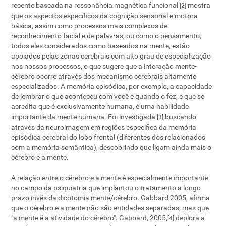
recente baseada na ressonância magnética funcional
mostra
[2]
que os aspectos específicos da cognição sensorial e motora
básica, assim como processos mais complexos de
reconhecimento facial e de palavras, ou como o pensamento,
todos eles considerados como baseados na mente, estão
apoiados pelas zonas cerebrais com alto grau de especialização
nos nossos processos, o que sugere que a interação mente-
cérebro ocorre através dos mecanismo cerebrais altamente
especializados. A memória episódica, por exemplo, a capacidade
de lembrar o que aconteceu com você e quando o fez, e que se
acredita que é exclusivamente humana, é uma habilidade
importante da mente humana. Foi investigada
buscando
[3]
através da neuroimagem em regiões específica da memória
episódica cerebral do lobo frontal (diferentes dos relacionados
com a memória semântica), descobrindo que ligam ainda mais o
cérebro e a mente.
A relação entre o cérebro e a mente é especialmente importante
no campo da psiquiatria que implantou o tratamento a longo
prazo invés da dicotomia mente/cérebro. Gabbard 2005, afirma
que o cérebro e a mente não são entidades separadas, mas que
"a mente é a atividade do cérebro". Gabbard, 2005,
deplora a
[4]