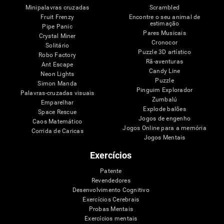
Minipalavras cruzadas
Scrambled
Fruit Frenzy
Encontre o seu animal de
estimação
Pipe Panic
Pares Musicais
Crystal Miner
Cronocor
Solitário
Puzzle 3D artístico
Robo Factory
Rã-aventuras
Ant Escape
Candy Line
Neon Lights
Puzzle
Simon Manda
Pinguim Explorador
Palavras-cruzadas visuais
Zumbalú
Emparelhar
Explode balões
Space Rescue
Jogos de engenho
Caos Matemático
Jogos Online para a memória
Corrida de Caricas
Jogos Mentais
Exercícios
Patente
Revendedores
Desenvolvimento Cognitivo
Exercícios Cerebrais
Probas Mentais
Exercícios mentais