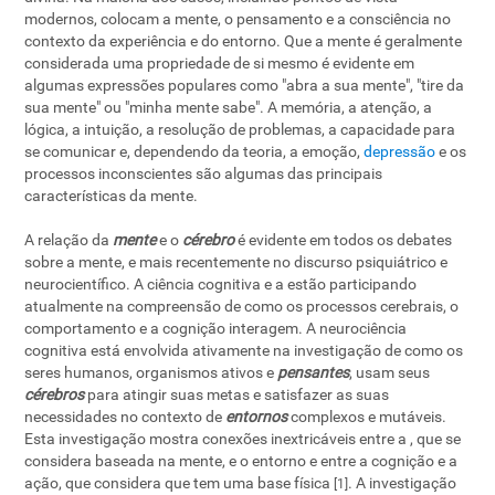
modernos, colocam a mente, o pensamento e a consciência no
contexto da experiência e do entorno. Que a mente é geralmente
considerada uma propriedade de si mesmo é evidente em
algumas expressões populares como "abra a sua mente", "tire da
sua mente" ou "minha mente sabe". A memória, a atenção, a
lógica, a intuição, a resolução de problemas, a capacidade para
se comunicar e, dependendo da teoria, a emoção,
depressão
e os
processos inconscientes são algumas das principais
características da mente.
A relação da
mente
e o
cérebro
é evidente em todos os debates
sobre a mente, e mais recentemente no discurso psiquiátrico e
neurocientífico. A ciência cognitiva e a
estão participando
atualmente na compreensão de como os processos cerebrais, o
comportamento e a cognição interagem. A neurociência
cognitiva está envolvida ativamente na investigação de como os
seres humanos, organismos ativos e
pensantes
, usam seus
cérebros
para atingir suas metas e satisfazer as suas
necessidades no contexto de
entornos
complexos e mutáveis.
Esta investigação mostra conexões inextricáveis entre a
, que se
considera baseada na mente, e o entorno e entre a cognição e a
ação, que considera que tem uma base física
. A investigação
[1]