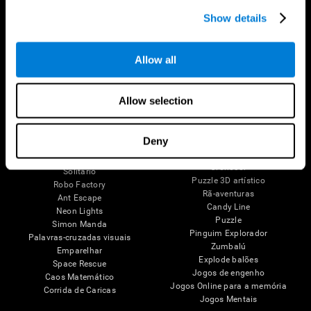
Discapacidade intelectual
Estado Cognitivo nos Idosos
Show details
Funções cerebrais
Revisão sistemática
Funções Executivas
Taxonomia SG4D
Percepção
Allow all
Atenção
Jogos Mentais
Allow selection
Xadrez On-line
Ténis Melódico
Minipalavras cruzadas
Scrambled
Fruit Frenzy
Encontre o seu animal de
Deny
estimação
Pipe Panic
Pares Musicais
Crystal Miner
Cronocor
Solitário
Puzzle 3D artístico
Robo Factory
Rã-aventuras
Ant Escape
Candy Line
Neon Lights
Puzzle
Simon Manda
Pinguim Explorador
Palavras-cruzadas visuais
Zumbalú
Emparelhar
Explode balões
Space Rescue
Jogos de engenho
Caos Matemático
Jogos Online para a memória
Corrida de Caricas
Jogos Mentais