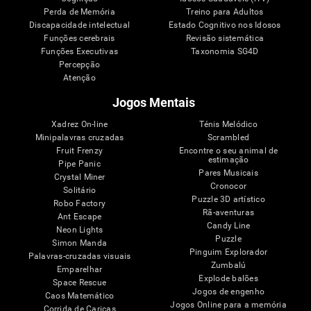
Perda de Memória
Treino para Adultos
Discapacidade intelectual
Estado Cognitivo nos Idosos
Funções cerebrais
Revisão sistemática
Funções Executivas
Taxonomia SG4D
Percepção
Atenção
Jogos Mentais
Xadrez On-line
Ténis Melódico
Minipalavras cruzadas
Scrambled
Fruit Frenzy
Encontre o seu animal de
estimação
Pipe Panic
Pares Musicais
Crystal Miner
Cronocor
Solitário
Puzzle 3D artístico
Robo Factory
Rã-aventuras
Ant Escape
Candy Line
Neon Lights
Puzzle
Simon Manda
Pinguim Explorador
Palavras-cruzadas visuais
Zumbalú
Emparelhar
Explode balões
Space Rescue
Jogos de engenho
Caos Matemático
Jogos Online para a memória
Corrida de Caricas