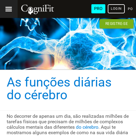
PRO
LOGIN
POR
REGISTRE-SE
As funções diárias
do cérebro
No decorrer de apenas um dia, são realizadas milhões de
tarefas físicas que precisam de milhões de complexos
cálculos mentais das diferentes
do cérebro
. Aqui te
mostramos alguns exemplos de como na sua vida diária