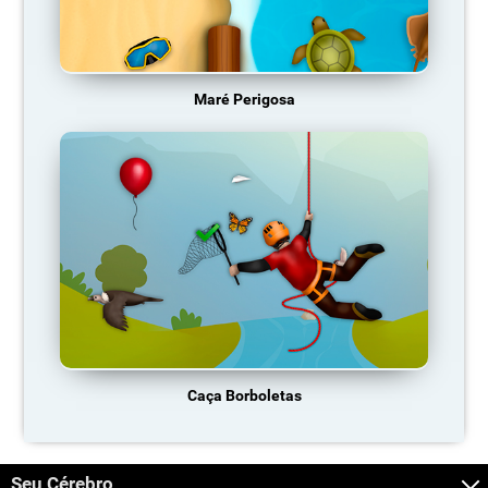
Maré Perigosa
Caça Borboletas
Seu Cérebro