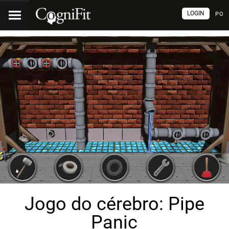
LOGIN
PO
Jogo do cérebro: Pipe
Panic