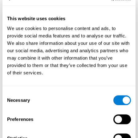
Jogos de tempo de reação e coordenação olho-mão, como "Pipe
Panic", ajudam os usuários a gerenciar seus recursos cognitivos
This website uses cookies
para otimizar seu desempenho. Isso os ajuda a traçar metas
We use cookies to personalise content and ads, to
cada vez mais complexas que exigirão maior destreza das
habilidades cognitivas envolvidas, ajudando a estimulá-los.
provide social media features and to analyse our traffic.
Como o jogo mental “Pipe Panic”
We also share information about your use of our site with
melhora minhas habilidades
our social media, advertising and analytics partners who
cognitivas?
may combine it with other information that you’ve
provided to them or that they’ve collected from your use
Tocar "Pipe Panic" estimula um padrão de ativação neural
of their services.
específico. Repetir e treinar consistentemente esse padrão pode
ajudar a otimizar as conexões neurais e ajudar os circuitos
neurais a se reorganizar e recuperar funções cognitivas
enfraquecidas ou danificadas.
Consent
Necessary
Selection
"Pipe Panic" ajuda a exercitar o tempo de reação, a coordenação
mão-olho e a percepção visual. Estimular consistentemente
essas habilidades pode ajudar a criar novas sinapses e melhorar
as funções cognitivas.
Preferences
O que acontece quando não treino
minhas habilidades cognitivas?