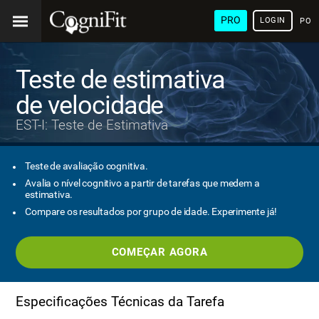
PRO
LOGIN
POR
Teste de estimativa
de velocidade
EST-I: Teste de Estimativa
Teste de avaliação cognitiva.
Avalia o nível cognitivo a partir de tarefas que medem a
estimativa.
Compare os resultados por grupo de idade. Experimente já!
COMEÇAR AGORA
Especificações Técnicas da Tarefa