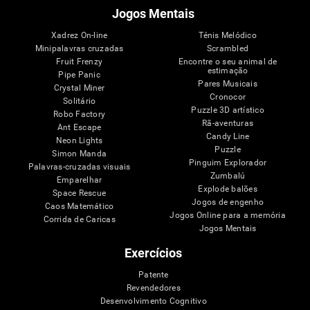
Jogos Mentais
Xadrez On-line
Ténis Melódico
Minipalavras cruzadas
Scrambled
Fruit Frenzy
Encontre o seu animal de
estimação
Pipe Panic
Pares Musicais
Crystal Miner
Cronocor
Solitário
Puzzle 3D artístico
Robo Factory
Rã-aventuras
Ant Escape
Candy Line
Neon Lights
Puzzle
Simon Manda
Pinguim Explorador
Palavras-cruzadas visuais
Zumbalú
Emparelhar
Explode balões
Space Rescue
Jogos de engenho
Caos Matemático
Jogos Online para a memória
Corrida de Caricas
Jogos Mentais
Exercícios
Patente
Revendedores
Desenvolvimento Cognitivo