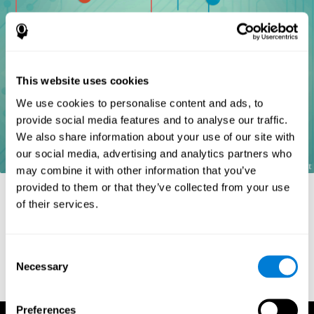
This website uses cookies
We use cookies to personalise content and ads, to
provide social media features and to analyse our traffic.
We also share information about your use of our site with
our social media, advertising and analytics partners who
may combine it with other information that you’ve
provided to them or that they’ve collected from your use
Referências
of their services.
Goldstein, F. C., Green, J., Presley, R. M., O'Jile, J., et al. (1996).
Cognitive estimation in patients with Alzheimer's disease.
Neuropsychiatry, Neuropsychology, & Behavioral Neurology, 9(1),
Consent
35–42.
Necessary
Selection
Preferences