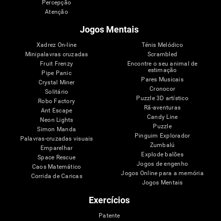
Percepção
Atenção
Jogos Mentais
Xadrez On-line
Ténis Melódico
Minipalavras cruzadas
Scrambled
Fruit Frenzy
Encontre o seu animal de
estimação
Pipe Panic
Pares Musicais
Crystal Miner
Cronocor
Solitário
Puzzle 3D artístico
Robo Factory
Rã-aventuras
Ant Escape
Candy Line
Neon Lights
Puzzle
Simon Manda
Pinguim Explorador
Palavras-cruzadas visuais
Zumbalú
Emparelhar
Explode balões
Space Rescue
Jogos de engenho
Caos Matemático
Jogos Online para a memória
Corrida de Caricas
Jogos Mentais
Exercícios
Patente