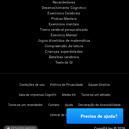
Revendedores
Desenvolvimento Cognitivo
Exercícios Cerebrais
Probas Mentais
Exercícios mentais
Treino cerebral personalizado
Exercício Mental
Jogos divertidos de matemática
Compreensão de leitura
Crianças superdotadas
Batalhas cerebrais
Teste de QI
Condições de uso
Política de Privacidade
Equipe Diretiva
Sala de imprensa CogniFit
Media Kit
Torne-se um afiliado
Torne-se um revendedor
Contato
Ajuda
Declaração de Acessibilidade
Central de confiança
Precisa de ajuda?
CogniFit Inc © 2026
ESTADOS UNIDOS