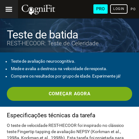
PRO
LOGIN
POR
Teste de batida
REST-HECOOR: Teste de Celeridade
Teste de avaliação neurocognitiva.
Mede e avalia a destreza na velocidade de resposta.
Compare os resultados por grupo de idade. Experimente já!
COMEÇAR AGORA
Especificações técnicas da tarefa
O teste de velocidade REST-HECOOR foi inspirado no clássico
teste Fingertip tapping de avaliação NEPSY (Korkman et al.,
1998a, Korkman et al., 1998b). Esta tarefa foi projetada para