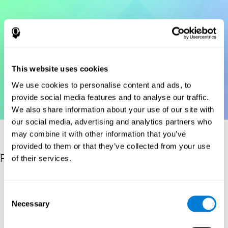
This website uses cookies
We use cookies to personalise content and ads, to
provide social media features and to analyse our traffic.
We also share information about your use of our site with
our social media, advertising and analytics partners who
may combine it with other information that you’ve
provided to them or that they’ve collected from your use
Referências
of their services.
Korkman, M., Kirk, U., & Kemp, S (1998a). NEPSY: A
developmental neuropsychological assessment. Psychological
Consent
Corporation.
Necessary
Selection
Korkman, M., Kirk, U., & Kemp, S (1998b). Manual do NEPSY. San
Antonio, TX: Corporação Psicológica.