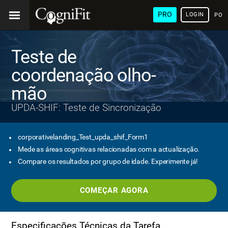
PRO
LOGIN
POR
Teste de
coordenação olho-
mão
UPDA-SHIF: Teste de Sincronização
corporativelanding_Test_upda_shif_Form1
Mede as áreas cognitivas relacionadas com a actualização.
Compare os resultados por grupo de idade. Experimente já!
COMEÇAR AGORA
Especificações Técnicas da Tarefa