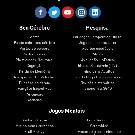
Seu Cérebro
Pesquisa
Mente
Validação Terapêutica Digital
Fatos sobre seu cérebro
Jogos de computador
Partes do cérebro
Adultos saudáveis
As Neuronas
Pilotos
Plasticidade Neuronal
Avaliação Holística
Cognição
Idosos Saudáveis (iTV)
Perda de Memória
Treino para Adultos
Discapacidade intelectual
Estado Cognitivo nos Idosos
Funções cerebrais
Revisão sistemática
Funções Executivas
Taxonomia SG4D
Percepção
Atenção
Jogos Mentais
Xadrez On-line
Ténis Melódico
Minipalavras cruzadas
Scrambled
Fruit Frenzy
Encontre o seu animal de