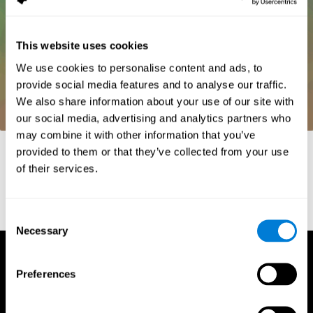
This website uses cookies
We use cookies to personalise content and ads, to
provide social media features and to analyse our traffic.
We also share information about your use of our site with
our social media, advertising and analytics partners who
may combine it with other information that you’ve
Referências
provided to them or that they’ve collected from your use
of their services.
Whiteside, A. (2002) A synopsis of the Vienna Test System: A
computer aided psychological diagnosis. JOPED, 5 (1), 41–50.
Consent
Necessary
Selection
Preferences