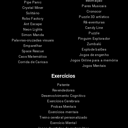
estimação
Pipe Panic
Pares Musicais
Crystal Miner
Cronocor
Solitário
Puzzle 3D artístico
Robo Factory
Rã-aventuras
Ant Escape
Candy Line
Neon Lights
Puzzle
Simon Manda
Pinguim Explorador
Palavras-cruzadas visuais
Zumbalú
Emparelhar
Explode balões
Space Rescue
Jogos de engenho
Caos Matemático
Jogos Online para a memória
Corrida de Caricas
Jogos Mentais
Exercícios
Patente
Revendedores
Desenvolvimento Cognitivo
Exercícios Cerebrais
Probas Mentais
Exercícios mentais
Treino cerebral personalizado
Exercício Mental