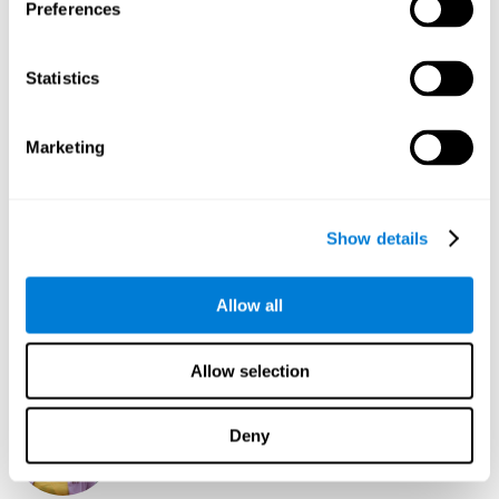
Preferences
Linkedin
Statistics
David Asensio
Head of Neuroscience Research
Marketing
Linkedin
Show details
Anna Inozemtceva
Public Relations Director
Allow all
Linkedin
Allow selection
Blanca Fuertes
Deny
Head of Customer Success
Linkedin