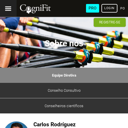
PRO
LOGIN
POR
REGISTRE-SE
Sobre nós
Equipe Diretiva
Conselho Consultivo
Conselheiros científicos
Carlos Rodríguez