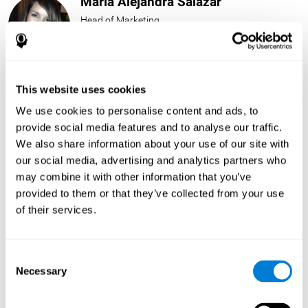
María Alejandra Salazar
Head of Marketing
Linkedin
This website uses cookies
José Ruiz
We use cookies to personalise content and ads, to
Security Administrator
provide social media features and to analyse our traffic.
Linkedin
We also share information about your use of our site with
our social media, advertising and analytics partners who
may combine it with other information that you’ve
Javier Díaz
provided to them or that they’ve collected from your use
Quality Assurance Manager
of their services.
Linkedin
Consent
Necessary
Selection
Beatriz Rodríguez
Head of Games Art