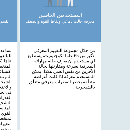
المستخدمين الخاصين
معرفة حالت دماغي ونقاط القوة والضعف
من خلال مجموعة التقييم المعرفي
تساعد 
لأكبر من 65 عاما لكوجنيفيت، يستطيع
أي مستخدم أن يعرف حالة مهاراته
المعرفية بسرعة ومقارنتها بحالة
المتخص
الآخرين من نفس العمر. هكذا، يمكن
اكتشاف
للمستخدم معرفة إذا كانت أعراضه
المرتب
متعلّقة بخطر اضطراب معرفي متعلّق
الشيخو
بالشيخوخة.
والاختل
في تحد
القدرات
التشخي
المناسب
القوي 
لمتخصص
متغيرات
ومخصص