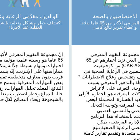
الاختصاصيين بالصحة
الوالدين، مقدّمي الرعاية وغ
تقييم المرضى الأكبر من 65 عاما بدقة
اكتشاف خطر مشاكل متعلقة بالشي
وإعطاء تقرير نتائج كامل
العقلية عند الأقرباء
مجموعة التقييم المعرفي
إنّ مجموعة التقييم المعرفي لأكب
للبالغين الذين تزيد أعمارهم عن 65
65 عاما هو وسيلة علمية مؤلفة م
عامًا (CAB-AG) من كوجنيفيت
اختبارات ومهام بسيطة جذّابة يمك
صين في الرعاية الصحية في
مماراستها على الإنترنت. إنّه يسم
 وتشخيص وعلاج الاضطرابات *
قريب بدون معارف متخصّصة تقيي
طة بالتدهور المعرفي بسبب
بعض المهارات المعرفية. يسمح جه
خة. التعرف على الأعراض
النتائج المعقّد تحليل المهارات، رؤ
الات المعرفية هو الخطوة الأولى
حالة الدماغ وخطر اضطراب متعل
يد الخسارة المحتملة لبعض
بالشيخوخة ويحدّد النصائح لكلّ حال
 المعرفية وتوجيه التدخل
صي والنفسي العصبي
. باستخدام هذا البرنامج
لإدارة المرضى ، يمكن
ي الرعاية الصحية تتبع
 متعددة وتقديم تقارير كاملة
ة.