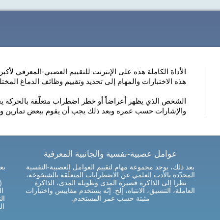
هذه الاختبارات والمهام إلى تحديد وتقييم وظائف الدماغ المختل
الشخص الذي يظهر أعراضاً أو خطر اضطراب متعلّقة بالحركة يجب
والإشارات حسب عمره وبعد ذلك يجب أن يقوم ببعض تمارين ومه
عوامل عصبية-نفسية والجانبية المعرفية
بعد ذلك، يوجد مجموعة مهام لتقييم العوامل العصبية-النفسية
بع
المحدّدة بالأدب العلمي عن الاضطرابات المتعلّقة بالشيخوخة،
ي
نظرا إلى الذاكرة قصيرة المدى وطويلة المدى، الذاكرة
(
العاملة، التنسيق، الانتباه، إلخ. إنّه يستخدم مقاييس واختبارات
ال
مثبتة حسب عمر المستخدم.
ال
ال