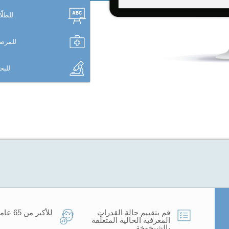
للطلّ
للمرض
للب
قم بتقييم حالة القدرات
للأكبر من 65 عاما.
المعرفية الحالية المتعلّقة
بالشيخوخة.