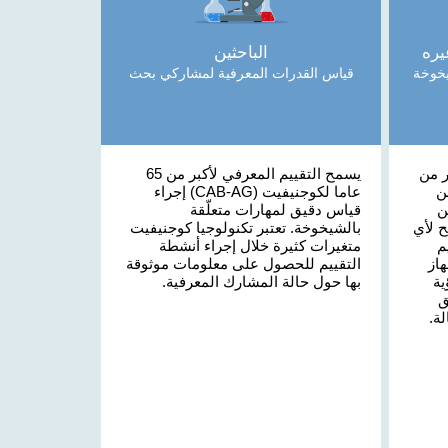
يره
الباحثين
خوخة
قياس القدرات المعرفية لمشاركي بحث
ر من
يسمح التقييم المعرفي لأكبر من 65
ن
عاما لكوجنيفيت (CAB-AG) إجراء
ن
قياس دقيق لمهارات متعلّقة
ح لأي
بالشيخوخة. تعتبر تكنولوجيا كوجنيفيت
م
متغيرات كثيرة خلال إجراء أنشطة
از
التقييم للحصول على معلومات موثوقة
ية
بها حول حالة المشارك المعرفية.
ق
ة.