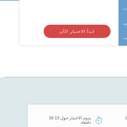
اب
ى
ابدأ الاختبار الآن
حث
يدوم الاختبار حول 13-16
دقيقة.