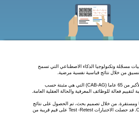
 المعرفي لأكبر من 65 عاما (CAB-AG) خوارزميات مسجّلة وتكنولوجيا الذكاء الاصطناعي التي تسمح
نسيق من خلال نتائج قياسية نفسية مرضية.
مجموعة التقييم المعرفي لأكبر من 65 عاما (CAB-AG) التي هي مثبتة حسب
لتقييم فعالة للوظائف المعرفية والحالة العقلية العامة.
ها ومستقرة. من خلال تصميم بحث، تم الحصول على نتائج
قياسية نفسية بقييم قريبة من 9، مثل معامل Alpha لCronbach. قد حصلت الاختبارات Test -Retest على قيم قريبة من