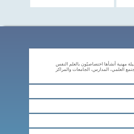
م المعرفي لأكبر من 65 عاما (CAB-AG) هي وسيلة مهنية أنشأها اختصاصيّون بالعلم النفس
جتمع العلمي، المدارس، الجامعات والمراكز