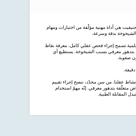
 التقييم المعرفي لأكبر من 65 عاما (CAB-AG) لكوجنيفيت هي أداة مهنية مؤلّفة من اختبارات ومهام
 بالشيخوخة بدقة وسرعة.
ى الإنترنت هو وسيلة علمية تسمح إجراء فحص عقلي كامل، معرفة نقاط
 بتدهور معرفي بسبب الشيخوخة. يستطيع أي
ن صعوبة.
ظ نشاط عقلنا. من سن محدّد، ننصح إجراء تقييم
متعلّقة بتدهور معرفي. إنّه مهمّ استخدام
دل المقابلة الطبية.