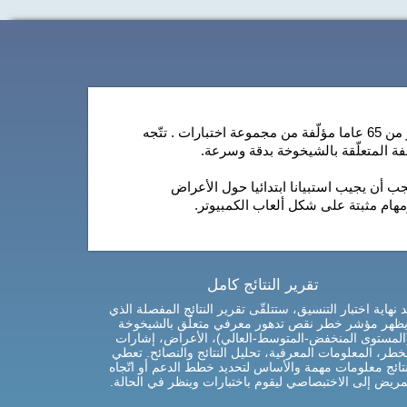
الأداة الكاملة هذه على الإنترنت للتقييم العصبي-المعرفي لأكبر من 65 عاما مؤلّفة من مجموعة اختبارات . تتّجه
فة المتعلّقة بالشيخوخة بدقة وسرعة.
 أن يجيب استبيانا ابتدائيا حول الأعراض
ام مثبتة على شكل ألعاب الكمبيوتر.
تقرير النتائج كامل
د نهاية اختبار التنسيق، ستتلقّى تقرير النتائج المفصلة الذي
ظهر مؤشر خطر نقص تدهور معرفي متعلّق بالشيخوخة
المستوى المنخفض-المتوسط-العالي)، الأعراض، إشارات
خطر، المعلومات المعرفية، تحليل النتائج والنصائح. تعطي
نتائج معلومات مهمة والأساس لتحديد خطط الدعم أو اتّجاه
مريض إلى الاختبصاصي ليقوم باختبارات وينظر في الحالة.