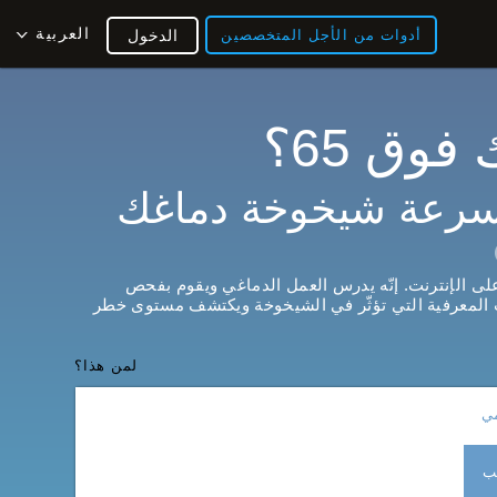
العربية
أدوات من الأجل المتخصصين
الدخول
وق 65؟
سرعة شيخوخة دماغك
ى الإنترنت. إنّه يدرس العمل الدماغي ويقوم بفحص
ت المعرفية التي تؤثّر في الشيخوخة ويكتشف مستوى خطر
لمن هذا؟
مي
يب