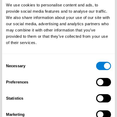
L'amélioration de cette capacité cognitive est fondamentale
We use cookies to personalise content and ads, to
pour notre vie quotidienne, car elle nous permet d'organiser
provide social media features and to analyse our traffic.
et de planifier l'avenir. Sélectionner les actions nécessaires
We also share information about your use of our site with
pour atteindre un objectif, décider de l'ordre approprié,
our social media, advertising and analytics partners who
attribuer à chaque tâche les ressources cognitives
may combine it with other information that you’ve
nécessaires et établir le plan d'action approprié.
provided to them or that they’ve collected from your use
Vitesse de traitement
Les blocs se déplaceront à un rythme
of their services.
rapide, il vous faudra donc réfléchir rapidement à l'endroit où
les placer. Pour cela, nous aurons besoin d'une bonne vitesse
de traitement. La vitesse de traitement est importante dans
Consent
notre vie quotidienne pour trouver des solutions, comprendre
Necessary
ou relier des concepts de manière efficace, comme lorsque
Selection
nous écoutons en classe ce que dit le professeur ou lorsque
nous lisons un livre.
Preferences
Les autres capacités cognitives
pertinentes sont :
Statistics
Coordination oeil-main:
Pendant cet exercice mental, il sera
Marketing