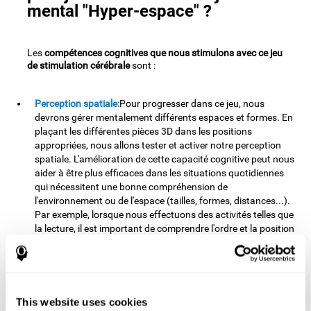
mental "Hyper-espace" ?
Les
compétences cognitives que nous stimulons avec ce jeu
de stimulation cérébrale
sont :
Perception spatiale:
Pour progresser dans ce jeu, nous
devrons gérer mentalement différents espaces et formes. En
plaçant les différentes pièces 3D dans les positions
appropriées, nous allons tester et activer notre perception
spatiale. L'amélioration de cette capacité cognitive peut nous
aider à être plus efficaces dans les situations quotidiennes
qui nécessitent une bonne compréhension de
l'environnement ou de l'espace (tailles, formes, distances...).
Par exemple, lorsque nous effectuons des activités telles que
la lecture, il est important de comprendre l'ordre et la position
de chaque lettre pour extraire la signification du texte.
Planification:
Pour avancer dans ce jeu mental, nous devrons
placer les pièces dans un ordre et une position spécifiques
pour obtenir des points. En pratiquant cet exercice, nous
This website uses cookies
stimulons et activons notre capacité de planification.