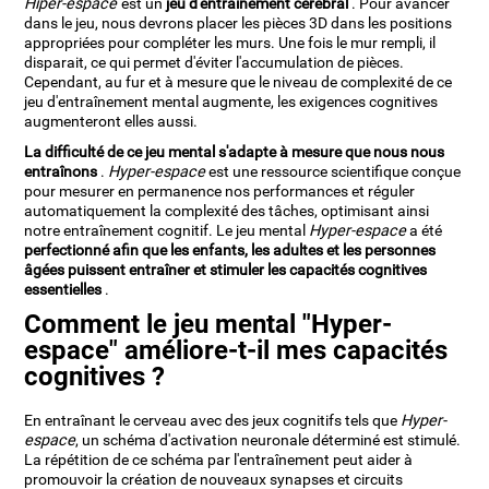
Hiper-espace
est un
jeu d'entraînement cérébral
. Pour avancer
dans le jeu, nous devrons placer les pièces 3D dans les positions
appropriées pour compléter les murs. Une fois le mur rempli, il
disparait, ce qui permet d'éviter l'accumulation de pièces.
Cependant, au fur et à mesure que le niveau de complexité de ce
jeu d'entraînement mental augmente, les exigences cognitives
augmenteront elles aussi.
La difficulté de ce jeu mental s'adapte à mesure que nous nous
entraînons
.
Hyper-espace
est une ressource scientifique conçue
pour mesurer en permanence nos performances et réguler
automatiquement la complexité des tâches, optimisant ainsi
notre entraînement cognitif. Le jeu mental
Hyper-espace
a été
perfectionné afin que les enfants, les adultes et les personnes
âgées puissent entraîner et stimuler les capacités cognitives
essentielles
.
Comment le jeu mental "Hyper-
espace" améliore-t-il mes capacités
cognitives ?
En entraînant le cerveau avec des jeux cognitifs tels que
Hyper-
espace
, un schéma d'activation neuronale déterminé est stimulé.
La répétition de ce schéma par l'entraînement peut aider à
promouvoir la création de nouveaux synapses et circuits