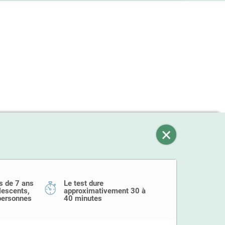
s de 7 ans
Le test dure
olescents,
approximativement 30 à
 personnes
40 minutes