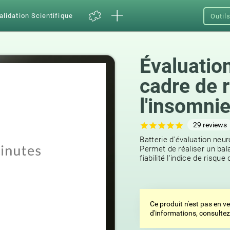
alidation Scientifique
Outil
Évaluatio
cadre de 
l'insomni
29
reviews
Batterie d'évaluation neu
Permet de réaliser un bal
fiabilité l'indice de risque
Ce produit n'est pas en v
d'informations, consulte