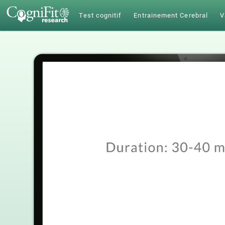
Test cognitif
Entrainement Cerebral
V