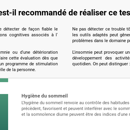
st-il recommandé de réaliser ce tes
e détecter de façon fiable le
Ne pas détecter ce trouble tô
ons cognitives associés à l'
les outils adaptés peut gêne
problèmes dans le domaine pr
omnie ou d'une détérioration
L'insomnie peut provoquer une
faire cette évaluation dès que
développement des activité
 un programme de stimulation
quotidien. On peut distinguer 
elle de la personne.
Hygiène du sommeil
L'hygiène du sommeil renvoie au contrôle des habitudes
précèdent, favorisent et peuvent interférer avec le somm
et la somnolence diurne peuvent être des indices d'un