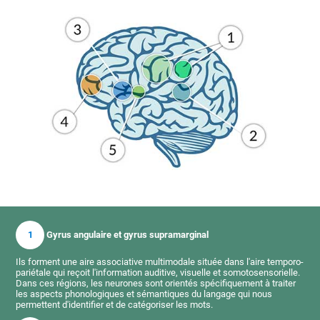
1
Gyrus angulaire et gyrus supramarginal
Ils forment une aire associative multimodale située dans l'aire temporo-
pariétale qui reçoit l'information auditive, visuelle et somotosensorielle.
Dans ces régions, les neurones sont orientés spécifiquement à traiter
les aspects phonologiques et sémantiques du langage qui nous
permettent d'identifier et de catégoriser les mots.