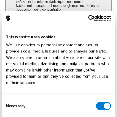
enfants et les adultes dyslexiques se distraient
facilement et supportent moins longtemps les tâches qui
nécessitent de la concentration.
Mémoire
This website uses cookies
Capacité de retenir ou manipuler de nouvelles informations et de
récupérer les souvenirs du passé.
We use cookies to personalise content and ads, to
provide social media features and to analyse our traffic.
We also share information about your use of our site with
Mémoire à Court-terme
our social media, advertising and analytics partners who
Mémoire à court terme et dyslexie. Cette capacité
may combine it with other information that you’ve
cognitive peut être altérée chez les personnes
provided to them or that they’ve collected from your use
dyslexiques. La mémoire à court terme est la capacité de
maintenir une petite quantité d’information durant une
of their services.
courte période de temps, comme lorsque nous retenons
le début d’une phrase pour la comprendre dans son
ensemble. Un problème dans la mémoire à court terme
pourrait empêcher la compréhension de ce que nous
Consent
entendons, car nous ne retenons pas correctement
l’information qui arrive à notre ouïe.
Necessary
Selection
Mémoire Visuelle à Court Terme