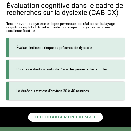
Évaluation cognitive dans le cadre de
recherches sur la dyslexie (CAB-DX)
Test innovant de dyslexie en ligne permettant de réaliser un balayage
cognitif complet et d'évaluer l'indice de risque de dyslexie avec une
excellente fiabilité.
Évalue l'indice de risque de présence de dyslexie
Pour les enfants à partir de 7 ans, les jeunes et les adultes
La durée du test est d'environ 30 à 40 minutes
TÉLÉCHARGER UN EXEMPLE