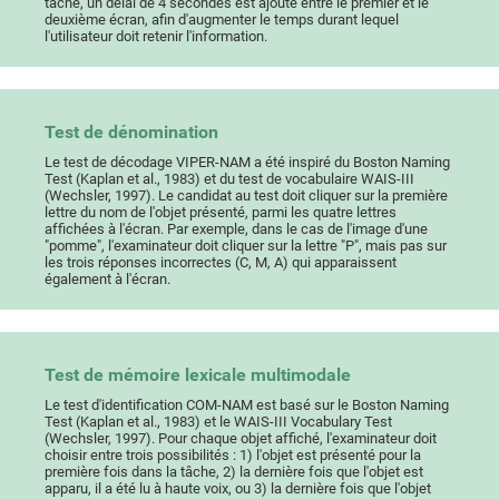
tâche, un délai de 4 secondes est ajouté entre le premier et le
deuxième écran, afin d'augmenter le temps durant lequel
l'utilisateur doit retenir l'information.
Test de dénomination
Le test de décodage VIPER-NAM a été inspiré du Boston Naming
Test (Kaplan et al., 1983) et du test de vocabulaire WAIS-III
(Wechsler, 1997). Le candidat au test doit cliquer sur la première
lettre du nom de l'objet présenté, parmi les quatre lettres
affichées à l'écran. Par exemple, dans le cas de l'image d'une
"pomme", l'examinateur doit cliquer sur la lettre "P", mais pas sur
les trois réponses incorrectes (C, M, A) qui apparaissent
également à l'écran.
Test de mémoire lexicale multimodale
Le test d'identification COM-NAM est basé sur le Boston Naming
Test (Kaplan et al., 1983) et le WAIS-III Vocabulary Test
(Wechsler, 1997). Pour chaque objet affiché, l'examinateur doit
choisir entre trois possibilités : 1) l'objet est présenté pour la
première fois dans la tâche, 2) la dernière fois que l'objet est
apparu, il a été lu à haute voix, ou 3) la dernière fois que l'objet