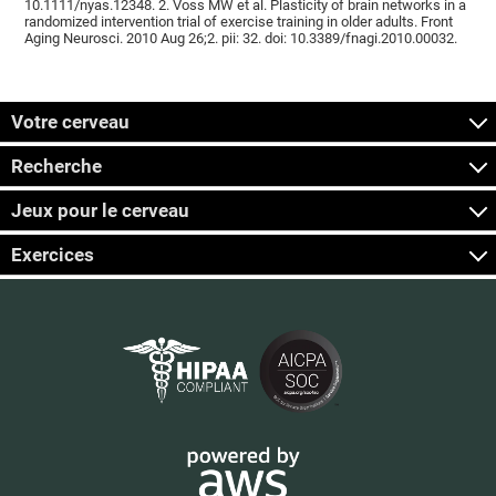
10.1111/nyas.12348. 2. Voss MW et al. Plasticity of brain networks in a
randomized intervention trial of exercise training in older adults. Front
Aging Neurosci. 2010 Aug 26;2. pii: 32. doi: 10.3389/fnagi.2010.00032.
Votre cerveau
Recherche
Jeux pour le cerveau
Exercices