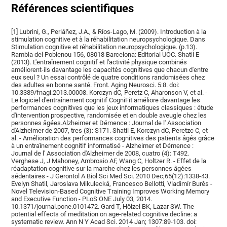
Références scientifiques
[1] Lubrini, G., Periáñez, J.A., & Ríos-Lago, M. (2009). Introduction à la
stimulation cognitive et à la réhabilitation neuropsychologique. Dans
Stimulation cognitive et réhabilitation neuropsychologique. (p.13).
Rambla del Poblenou 156, 08018 Barcelona: Editorial UOC. Shatil E
(2013). L'entraînement cognitif et l'activité physique combinés
améliorent-ils davantage les capacités cognitives que chacun d'entre
eux seul ? Un essai contrôlé de quatre conditions randomisées chez
des adultes en bonne santé. Front. Aging Neurosci. 5:8. doi:
10.3389/fnagi.2013.00008. Korczyn dC, Peretz C, Aharonson V, et al. -
Le logiciel d'entraînement cognitif CogniFit améliore davantage les
performances cognitives que les jeux informatiques classiques : étude
d'intervention prospective, randomisée et en double aveugle chez les
personnes âgées.Alzheimer et Démence : Journal de l' Association
d'Alzheimer de 2007, tres (3): S171. Shatil E, Korczyn dC, Peretzc C, et
al. - Amélioration des performances cognitives des patients âgés grâce
à un entraînement cognitif informatisé - Alzheimer et Démence :
Journal de l' Association d'Alzheimer de 2008, cuatro (4): T492.
Verghese J, J Mahoney, Ambrosio AF, Wang C, Holtzer R. - Effet de la
réadaptation cognitive sur la marche chez les personnes âgées
sédentaires - J Gerontol A Biol Sci Med Sci. 2010 Dec;65(12):1338-43.
Evelyn Shatil, Jaroslava Mikulecká, Francesco Bellotti, Vladimír Burěs -
Novel Television-Based Cognitive Training Improves Working Memory
and Executive Function - PLoS ONE July 03, 2014.
10.1371/journal.pone.0101472. Gard T, Hölzel BK, Lazar SW. The
potential effects of meditation on age-related cognitive decline: a
systematic review. Ann N Y Acad Sci. 2014 Jan; 1307:89-103. doi: