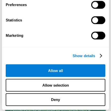
Preferences
Mémoire visuelle à court terme et dyslexie. La mémoire
visuelle à court terme est la capacité à retenir durant un
temps court une petite quantité d’information visuelle,
Statistics
comme des lettres, des mots, etc. Un problème dans la
mémoire visuelle à court terme peut empêcher la
compréhension de ce que nous lisons, car nous ne
retiendrions pas le début des phrases.
Marketing
Mémoire de Travail
Mémoire de travail et dyslexie. Il importe de prendre
Show details
conscience qu’une altération de la mémoire de travail
peut être un fort indicateur de dyslexie. La mémoire de
travail est la capacité à retenir et manipuler l’information
nécessaire pour réaliser des tâches cognitives
Allow all
complexes, comme la compréhension du langage,
l’apprentissage et le raisonnement. Un déficit de la
mémoire de travail pourrait impliquer des difficultés pour
comprendre le langage écrit tout comme le langage parlé.
Allow selection
Deny
Coordination
Capacité d'exécuter efficacement des mouvements précis et