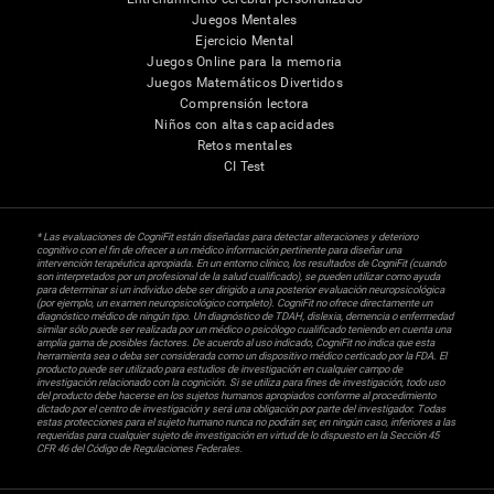
Juegos Mentales
Ejercicio Mental
Juegos Online para la memoria
Juegos Matemáticos Divertidos
Comprensión lectora
Niños con altas capacidades
Retos mentales
CI Test
* Las evaluaciones de CogniFit están diseñadas para detectar alteraciones y deterioro
cognitivo con el fin de ofrecer a un médico información pertinente para diseñar una
intervención terapéutica apropiada. En un entorno clínico, los resultados de CogniFit (cuando
son interpretados por un profesional de la salud cualificado), se pueden utilizar como ayuda
para determinar si un individuo debe ser dirigido a una posterior evaluación neuropsicológica
(por ejemplo, un examen neuropsicológico completo). CogniFit no ofrece directamente un
diagnóstico médico de ningún tipo. Un diagnóstico de TDAH, dislexia, demencia o enfermedad
similar sólo puede ser realizada por un médico o psicólogo cualificado teniendo en cuenta una
amplia gama de posibles factores. De acuerdo al uso indicado, CogniFit no indica que esta
herramienta sea o deba ser considerada como un dispositivo médico certicado por la FDA. El
producto puede ser utilizado para estudios de investigación en cualquier campo de
investigación relacionado con la cognición. Si se utiliza para fines de investigación, todo uso
del producto debe hacerse en los sujetos humanos apropiados conforme al procedimiento
dictado por el centro de investigación y será una obligación por parte del investigador. Todas
estas protecciones para el sujeto humano nunca no podrán ser, en ningún caso, inferiores a las
requeridas para cualquier sujeto de investigación en virtud de lo dispuesto en la Sección 45
CFR 46 del Código de Regulaciones Federales.