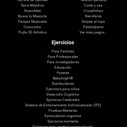
Tenis Melódico
Corta y cae
Scrambled
Cruzafichas
Busca tu Mascota
Nenúfares
Parejas Musicales
Golpea al topo
Cronocolor
Palabrájaros
Puzle 3D Artístico
Ver más juegos...
Ejercicios
Para Familias
Para Profesionales
Para investigadores
Educación
Patente
Babybright®
Distribuidores
Ejercicios para niños
Desarrollo Cognitivo
Ejercicios Cerebrales
Sistema de Entrenamiento Individualizado (ITS)
Pruebas Mentales
Estimulación cognitiva
Ejercicios mentales
Entrenamiento cerebral personalizado