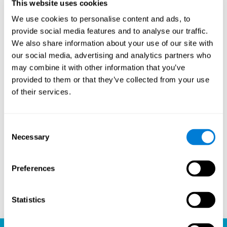
This website uses cookies
de entusiastas del ajedrez. Este aspecto comunitario
We use cookies to personalise content and ads, to
introduce una dimensión social en el juego, permitiendo
a los jugadores aprender unos de otros, compartir
provide social media features and to analyse our traffic.
estrategias e incluso participar en competiciones
We also share information about your use of our site with
amistosas. La capacidad de la plataforma para conectar
our social media, advertising and analytics partners who
a jugadores de diferentes niveles de habilidad y
may combine it with other information that you’ve
ubicaciones geográficas es un testimonio del atractivo
provided to them or that they’ve collected from your use
universal del ajedrez y el poder unificador de la
tecnología.
of their services.
¿Listo para embarcarte en tu viaje ajedrecístico y mejorar
tus habilidades cognitivas? La plataforma de ajedrez de
CogniFit es tu destino ideal para aprender, jugar y crecer.
Consent
Juega ajedrez en línea, aprende gratis y observa cómo
Necessary
Selection
tus habilidades alcanzan nuevas alturas. Con CogniFit,
no sólo estás jugando al ajedrez, sino que estás
liberando todo el potencial de tu cerebro.
Preferences
Jugar ahora
Statistics