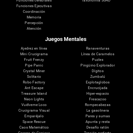
Funciones cerebrales
Taxonomía SG4D
Funciones Ejecutivas
Coordinación
Memoria
Percepción
Atención
Juegos Mentales
Ajedrez en línea
Ranaventuras
Mini Crucigrama
Línea de Caramelos
Fruit Frenzy
Puzles
Pipe Panic
Pingüino Explorador
Crystal Miner
Dígitos
Solitario
Zumbalú
Robo Factory
Explotaglobos
Ant Escape
Encrucijada
Treasure Island
Hiper-espacio
Neon Lights
Frescazoo
Vuélveme Loco
Rompecabezas
Crucigrama Visual
La gasolinera
Emparéjalo
Pares y sumas
Space Rescue
Apunta y resta
Caos Matemático
Desafío ratón
Carrera de Canicas
Tensión perfecta