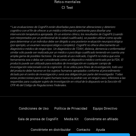
Retos mentales
CI Test
* Las evaluaciones de CogniFit están diseñadas para detectar alteraciones y deterioro
cognitivo con el fin de ofrecer a un médico información pertinente para diseñar una
intervención terapéutica apropiada. En un entorno clínico, los resultados de CogniFit (cuando
son interpretados por un profesional de la salud cualificado), se pueden utilizar como ayuda
para determinar si un individuo debe ser dirigido a una posterior evaluación neuropsicológica
(por ejemplo, un examen neuropsicológico completo). CogniFit no ofrece directamente un
diagnóstico médico de ningún tipo. Un diagnóstico de TDAH, dislexia, demencia o enfermedad
similar sólo puede ser realizada por un médico o psicólogo cualificado teniendo en cuenta una
amplia gama de posibles factores. De acuerdo al uso indicado, CogniFit no indica que esta
herramienta sea o deba ser considerada como un dispositivo médico certicado por la FDA. El
producto puede ser utilizado para estudios de investigación en cualquier campo de
investigación relacionado con la cognición. Si se utiliza para fines de investigación, todo uso
del producto debe hacerse en los sujetos humanos apropiados conforme al procedimiento
dictado por el centro de investigación y será una obligación por parte del investigador. Todas
estas protecciones para el sujeto humano nunca no podrán ser, en ningún caso, inferiores a las
requeridas para cualquier sujeto de investigación en virtud de lo dispuesto en la Sección 45
CFR 46 del Código de Regulaciones Federales.
Condiciones de Uso
Política de Privacidad
Equipo Directivo
Sala de prensa de CogniFit
Media Kit
Conviértete en afiliado
Conviértete en distribuidor
Contacto
Ayuda