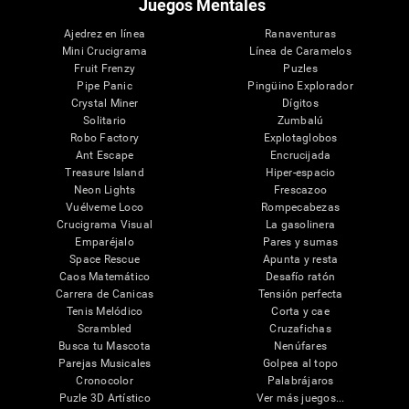
Juegos Mentales
Ajedrez en línea
Ranaventuras
Mini Crucigrama
Línea de Caramelos
Fruit Frenzy
Puzles
Pipe Panic
Pingüino Explorador
Crystal Miner
Dígitos
Solitario
Zumbalú
Robo Factory
Explotaglobos
Ant Escape
Encrucijada
Treasure Island
Hiper-espacio
Neon Lights
Frescazoo
Vuélveme Loco
Rompecabezas
Crucigrama Visual
La gasolinera
Emparéjalo
Pares y sumas
Space Rescue
Apunta y resta
Caos Matemático
Desafío ratón
Carrera de Canicas
Tensión perfecta
Tenis Melódico
Corta y cae
Scrambled
Cruzafichas
Busca tu Mascota
Nenúfares
Parejas Musicales
Golpea al topo
Cronocolor
Palabrájaros
Puzle 3D Artístico
Ver más juegos...