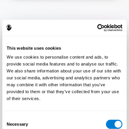
Flash Finder
¡Solo el 3,5% de las personas pasan esta
prueba! ¿Eres un Flash Finder ?
This website uses cookies
¡La prueba definitiva de tu velocidad y precisión! ¿Podrás
We use cookies to personalise content and ads, to
seguir el ritmo? ¿Estás listo para demostrar tu capacidad
provide social media features and to analyse our traffic.
para responder rápidamente bajo presión? ¡Acepta el
desafío en Flash Finder !
We also share information about your use of our site with
our social media, advertising and analytics partners who
may combine it with other information that you’ve
provided to them or that they’ve collected from your use
of their services.
Consent
Necessary
Selection